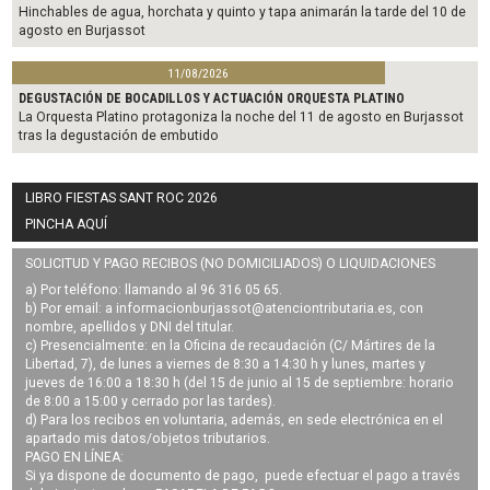
Hinchables de agua, horchata y quinto y tapa animarán la tarde del 10 de
agosto en Burjassot
11/08/2026
DEGUSTACIÓN DE BOCADILLOS Y ACTUACIÓN ORQUESTA PLATINO
La Orquesta Platino protagoniza la noche del 11 de agosto en Burjassot
tras la degustación de embutido
LIBRO FIESTAS SANT ROC 2026
PINCHA AQUÍ
SOLICITUD Y PAGO RECIBOS (NO DOMICILIADOS) O LIQUIDACIONES
a) Por teléfono: llamando al 96 316 05 65.
b) Por email: a
informacionburjassot@atenciontributaria.es
, con
nombre, apellidos y DNI del titular.
c) Presencialmente: en la Oficina de recaudación (C/ Mártires de la
Libertad, 7), de lunes a viernes de 8:30 a 14:30 h y lunes, martes y
jueves de 16:00 a 18:30 h (del 15 de junio al 15 de septiembre: horario
de 8:00 a 15:00 y cerrado por las tardes).
d) Para los recibos en voluntaria, además, en sede electrónica en el
apartado mis datos/objetos tributarios.
PAGO EN LÍNEA:
Si ya dispone de documento de pago, puede efectuar el pago a través