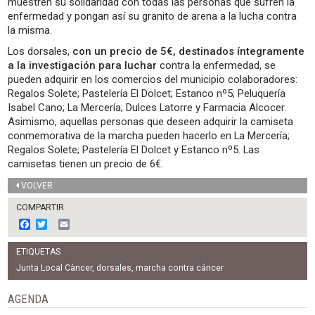
muestren su solidaridad con todas las personas que sufren la
enfermedad y pongan así su granito de arena a la lucha contra
la misma.
Los dorsales,
con un precio de 5€, destinados íntegramente
a la investigación para luchar
contra la enfermedad, se
pueden adquirir en los comercios del municipio colaboradores:
Regalos Solete; Pastelería El Dolcet; Estanco nº5; Peluquería
Isabel Cano; La Mercería; Dulces Latorre y Farmacia Alcocer.
Asimismo, aquellas personas que deseen adquirir la camiseta
conmemorativa de la marcha pueden hacerlo en La Mercería;
Regalos Solete; Pastelería El Dolcet y Estanco nº5. Las
camisetas tienen un precio de 6€.
VOLVER
COMPARTIR
F
T
E
a
w
m
c
i
a
ETIQUETAS
e
t
i
b
t
l
Junta Local Càncer
,
dorsales
,
marcha contra cáncer
o
e
o
r
AGENDA
k