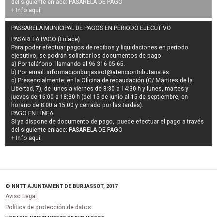
del siguiente enlace:
PASARELA DE PAGO
+ Info
aquí
.
PASSARELA MUNICIPAL DE PAGOS EN PERIODO EJECUTIVO
PASARELA PAGO (Enlace)
Para poder efectuar pagos de
recibos y liquidaciones en periodo
ejecutivo
, se podrán
solicitar los documentos de pago
:
a) Por teléfono: llamando al 96 316 05 65.
b) Por email:
informacionburjassot@atenciontributaria.es
.
c) Presencialmente: en la Oficina de recaudación (C/ Mártires de la
Libertad, 7), de lunes a viernes de 8:30 a 14:30 h y lunes, martes y
jueves de 16:00 a 18:30 h (del 15 de junio al 15 de septiembre, en
horario de 8:00 a 15:00 y cerrado por las tardes).
PAGO EN LÍNEA:
Si ya dispone de documento de pago, puede efectuar el pago a través
del siguiente enlace:
PASARELA DE PAGO
+ Info
aquí
.
© NNTT AJUNTAMENT DE BURJASSOT, 2017
Aviso Legal
Política de protección de datos