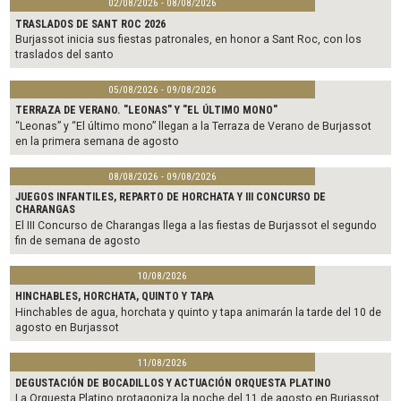
02/08/2026 - 08/08/2026
TRASLADOS DE SANT ROC 2026
Burjassot inicia sus fiestas patronales, en honor a Sant Roc, con los
traslados del santo
05/08/2026 - 09/08/2026
TERRAZA DE VERANO. "LEONAS" Y "EL ÚLTIMO MONO"
“Leonas” y “El último mono” llegan a la Terraza de Verano de Burjassot
en la primera semana de agosto
08/08/2026 - 09/08/2026
JUEGOS INFANTILES, REPARTO DE HORCHATA Y III CONCURSO DE
CHARANGAS
El III Concurso de Charangas llega a las fiestas de Burjassot el segundo
fin de semana de agosto
10/08/2026
HINCHABLES, HORCHATA, QUINTO Y TAPA
Hinchables de agua, horchata y quinto y tapa animarán la tarde del 10 de
agosto en Burjassot
11/08/2026
DEGUSTACIÓN DE BOCADILLOS Y ACTUACIÓN ORQUESTA PLATINO
La Orquesta Platino protagoniza la noche del 11 de agosto en Burjassot