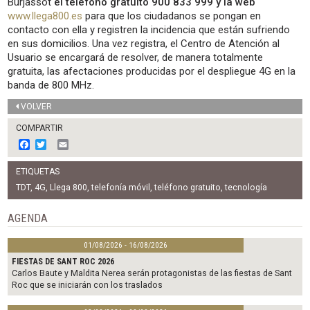
Burjassot
el teléfono gratuito 900 833 999 y la web
www.llega800.es
para que los ciudadanos se pongan en
contacto con ella y registren la incidencia que están sufriendo
en sus domicilios. Una vez registra, el Centro de Atención al
Usuario se encargará de resolver, de manera totalmente
gratuita, las afectaciones producidas por el despliegue 4G en la
banda de 800 MHz.
VOLVER
COMPARTIR
F
T
E
a
w
m
c
i
a
ETIQUETAS
e
t
i
b
t
l
TDT
,
4G
,
Llega 800
,
telefonía móvil
,
teléfono gratuito
,
tecnología
o
e
o
r
AGENDA
k
01/08/2026 - 16/08/2026
FIESTAS DE SANT ROC 2026
Carlos Baute y Maldita Nerea serán protagonistas de las fiestas de Sant
Roc que se iniciarán con los traslados