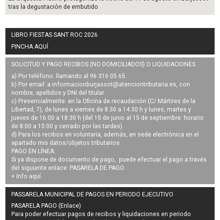
tras la degustación de embutido
LIBRO FIESTAS SANT ROC 2026
PINCHA AQUÍ
SOLICITUD Y PAGO RECIBOS (NO DOMICILIADOS) O LIQUIDACIONES
a) Por teléfono: llamando al 96 316 05 65.
b) Por email: a
informacionburjassot@atenciontributaria.es
, con
nombre, apellidos y DNI del titular.
c) Presencialmente: en la Oficina de recaudación (C/ Mártires de la
Libertad, 7), de lunes a viernes de 8:30 a 14:30 h y lunes, martes y
jueves de 16:00 a 18:30 h (del 15 de junio al 15 de septiembre: horario
de 8:00 a 15:00 y cerrado por las tardes).
d) Para los recibos en voluntaria, además, en sede electrónica en el
apartado mis datos/objetos tributarios.
PAGO EN LÍNEA:
Si ya dispone de documento de pago, puede efectuar el pago a través
del siguiente enlace:
PASARELA DE PAGO
+ Info
aquí
.
PASSARELA MUNICIPAL DE PAGOS EN PERIODO EJECUTIVO
PASARELA PAGO (Enlace)
Para poder efectuar pagos de
recibos y liquidaciones en periodo