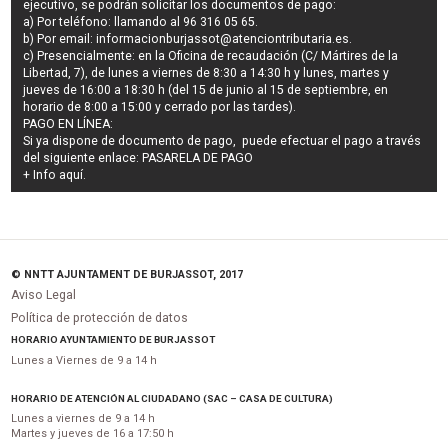
ejecutivo
, se podrán
solicitar los documentos de pago
:
a) Por teléfono: llamando al 96 316 05 65.
b) Por email:
informacionburjassot@atenciontributaria.es
.
c) Presencialmente: en la Oficina de recaudación (C/ Mártires de la
Libertad, 7), de lunes a viernes de 8:30 a 14:30 h y lunes, martes y
jueves de 16:00 a 18:30 h (del 15 de junio al 15 de septiembre, en
horario de 8:00 a 15:00 y cerrado por las tardes).
PAGO EN LÍNEA:
Si ya dispone de documento de pago, puede efectuar el pago a través
del siguiente enlace:
PASARELA DE PAGO
+ Info
aquí
.
© NNTT AJUNTAMENT DE BURJASSOT, 2017
Aviso Legal
Política de protección de datos
HORARIO AYUNTAMIENTO DE BURJASSOT
Lunes a Viernes de 9 a 14 h
HORARIO DE ATENCIÓN AL CIUDADANO (SAC – CASA DE CULTURA)
Lunes a viernes de 9 a 14 h
Martes y jueves de 16 a 17:50 h