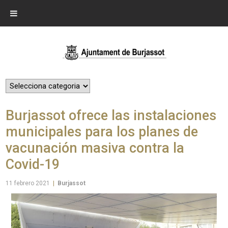
Burjassot ofrece las instalaciones
municipales para los planes de
vacunación masiva contra la
Covid-19
11 febrero 2021
|
Burjassot