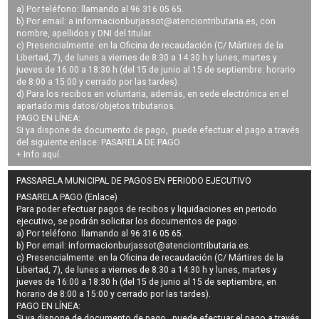
a) Por teléfono: llamando al 96 316 05 65.
b) Por email: a
informacionburjassot@atenciontributaria.es
, con
nombre, apellidos y DNI del titular.
c) Presencialmente: en la Oficina de recaudación (C/ Mártires de la
Libertad, 7), de lunes a viernes de 8:30 a 14:30 h y lunes, martes y
jueves de 16:00 a 18:30 h (del 15 de junio al 15 de septiembre: horario
de 8:00 a 15:00 y cerrado por las tardes).
d) Para los recibos en voluntaria, además, en sede electrónica en el
apartado mis datos/objetos tributarios.
PAGO EN LÍNEA:
Si ya dispone de documento de pago, puede efectuar el pago a través
del siguiente enlace:
PASARELA DE PAGO
+ Info
aquí
.
PASSARELA MUNICIPAL DE PAGOS EN PERIODO EJECUTIVO
PASARELA PAGO (Enlace)
Para poder efectuar pagos de
recibos y liquidaciones en periodo
ejecutivo
, se podrán
solicitar los documentos de pago
:
a) Por teléfono: llamando al 96 316 05 65.
b) Por email:
informacionburjassot@atenciontributaria.es
.
c) Presencialmente: en la Oficina de recaudación (C/ Mártires de la
Libertad, 7), de lunes a viernes de 8:30 a 14:30 h y lunes, martes y
jueves de 16:00 a 18:30 h (del 15 de junio al 15 de septiembre, en
horario de 8:00 a 15:00 y cerrado por las tardes).
PAGO EN LÍNEA:
Si ya dispone de documento de pago, puede efectuar el pago a través