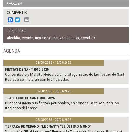
VOLVER
COMPARTIR
F
T
E
a
w
m
c
i
a
ETIQUETAS
e
t
i
b
t
l
Alcaldía
,
cesión
,
instalaciones
,
vacunación
,
covid-19
o
e
o
r
AGENDA
k
01/08/2026 - 16/08/2026
FIESTAS DE SANT ROC 2026
Carlos Baute y Maldita Nerea serán protagonistas de las fiestas de Sant
Roc que se iniciarán con los traslados
02/08/2026 - 08/08/2026
TRASLADOS DE SANT ROC 2026
Burjassot inicia sus fiestas patronales, en honor a Sant Roc, con los
traslados del santo
05/08/2026 - 09/08/2026
TERRAZA DE VERANO. "LEONAS" Y "EL ÚLTIMO MONO"
“Leonas” y “El último mono” llegan a la Terraza de Verano de Burjassot