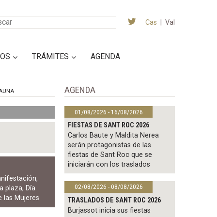
Cas
|
Val
IOS
TRÁMITES
AGENDA
AGENDA
AUNA
01/08/2026 - 16/08/2026
FIESTAS DE SANT ROC 2026
Carlos Baute y Maldita Nerea
serán protagonistas de las
fiestas de Sant Roc que se
iniciarán con los traslados
nifestación
,
02/08/2026 - 08/08/2026
a plaza
,
Día
e las Mujeres
TRASLADOS DE SANT ROC 2026
Burjassot inicia sus fiestas