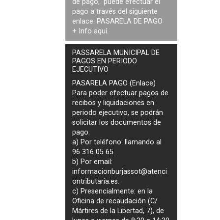
de pago, puede efectuar el
pago a través del siguiente
enlace:
PASARELA DE PAGO
+ Info
aquí
.
PASSARELA MUNICIPAL DE
PAGOS EN PERIODO
EJECUTIVO
PASARELA PAGO (Enlace)
Para poder efectuar pagos de
recibos y liquidaciones en
periodo ejecutivo
, se podrán
solicitar los documentos de
pago
:
a) Por teléfono: llamando al
96 316 05 65.
b) Por email:
informacionburjassot@atenci
ontributaria.es
.
c) Presencialmente: en la
Oficina de recaudación (C/
Mártires de la Libertad, 7), de