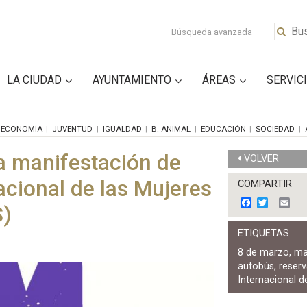
Búsqueda avanzada
LA CIUDAD
AYUNTAMIENTO
ÁREAS
SERVIC
ECONOMÍA
JUVENTUD
IGUALDAD
B. ANIMAL
EDUCACIÓN
SOCIEDAD
la manifestación de
VOLVER
nacional de las Mujeres
COMPARTIR
F
T
E
)
a
w
m
c
i
a
ETIQUETAS
e
t
i
b
t
l
8 de marzo
,
ma
o
e
autobús
,
reserv
o
r
k
Internacional d