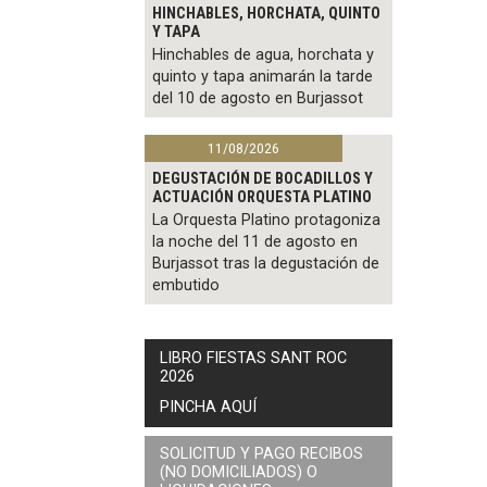
HINCHABLES, HORCHATA, QUINTO
Y TAPA
Hinchables de agua, horchata y
quinto y tapa animarán la tarde
del 10 de agosto en Burjassot
11/08/2026
DEGUSTACIÓN DE BOCADILLOS Y
ACTUACIÓN ORQUESTA PLATINO
La Orquesta Platino protagoniza
la noche del 11 de agosto en
Burjassot tras la degustación de
embutido
LIBRO FIESTAS SANT ROC
2026
PINCHA AQUÍ
SOLICITUD Y PAGO RECIBOS
(NO DOMICILIADOS) O