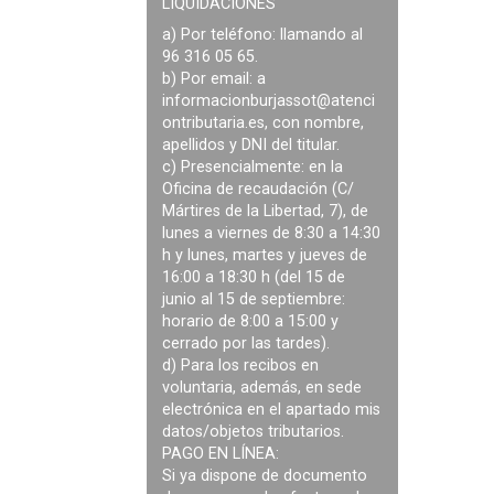
LIQUIDACIONES
a) Por teléfono: llamando al
96 316 05 65.
b) Por email: a
informacionburjassot@atenci
ontributaria.es
, con nombre,
apellidos y DNI del titular.
c) Presencialmente: en la
Oficina de recaudación (C/
Mártires de la Libertad, 7), de
lunes a viernes de 8:30 a 14:30
h y lunes, martes y jueves de
16:00 a 18:30 h (del 15 de
junio al 15 de septiembre:
horario de 8:00 a 15:00 y
cerrado por las tardes).
d) Para los recibos en
voluntaria, además, en sede
electrónica en el apartado mis
datos/objetos tributarios.
PAGO EN LÍNEA:
Si ya dispone de documento