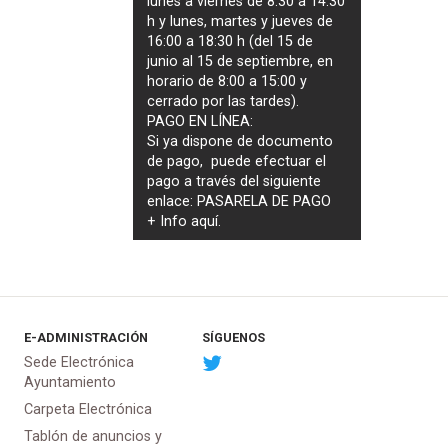
lunes a viernes de 8:30 a 14:30
h y lunes, martes y jueves de
16:00 a 18:30 h (del 15 de
junio al 15 de septiembre, en
horario de 8:00 a 15:00 y
cerrado por las tardes).
PAGO EN LÍNEA:
Si ya dispone de documento
de pago, puede efectuar el
pago a través del siguiente
enlace:
PASARELA DE PAGO
+ Info
aquí
.
E-ADMINISTRACIÓN
SÍGUENOS
Sede Electrónica
Ayuntamiento
Carpeta Electrónica
Tablón de anuncios y