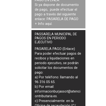
PAGO EN LÍNEA:
Si ya dispone de documento
de pago, puede efectuar el
pago a través del siguiente
enlace:
PASARELA DE PAGO
+ Info
aquí
.
PASSARELA MUNICIPAL DE
PAGOS EN PERIODO
EJECUTIVO
PASARELA PAGO (Enlace)
Para poder efectuar pagos de
recibos y liquidaciones en
periodo ejecutivo
, se podrán
solicitar los documentos de
pago
:
a) Por teléfono: llamando al
96 316 05 65.
b) Por email:
informacionburjassot@atenci
ontributaria.es
.
c) Presencialmente: en la
Oficina de recaudación (C/