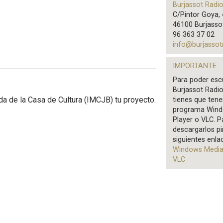
Burjassot Radi
C/Pintor Goya, 
46100 Burjasso
96 363 37 02
info@burjassot
IMPORTANTE
Para poder esc
Burjassot Radio
ada de la Casa de Cultura (IMCJB) tu proyecto.
tienes que tene
programa Wind
Player o VLC. P
descargarlos pi
siguientes enla
Windows Media
VLC