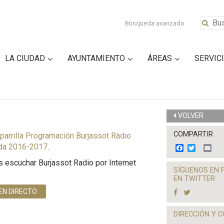
Búsqueda avanzada
LA CIUDAD
AYUNTAMIENTO
ÁREAS
SERVIC
VOLVER
COMPARTIR
parrilla Programación Burjassot Ràdio
da 2016-2017
.
F
T
E
a
w
m
s escuchar Burjassot Radio por Internet
c
i
a
SÍGUENOS EN 
e
t
i
EN TWITTER
b
t
l
o
e
EN DIRECTO
o
r
k
DIRECCIÓN Y 