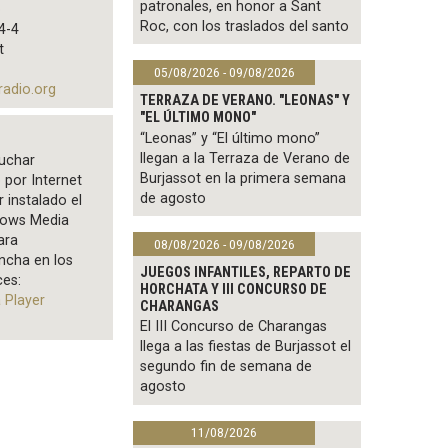
patronales, en honor a Sant
o
Roc, con los traslados del santo
4-4
t
05/08/2026 - 09/08/2026
radio.org
TERRAZA DE VERANO. "LEONAS" Y
"EL ÚLTIMO MONO"
“Leonas” y “El último mono”
llegan a la Terraza de Verano de
uchar
Burjassot en la primera semana
 por Internet
de agosto
r instalado el
ows Media
ara
08/08/2026 - 09/08/2026
ncha en los
JUEGOS INFANTILES, REPARTO DE
ces:
HORCHATA Y III CONCURSO DE
 Player
CHARANGAS
El III Concurso de Charangas
llega a las fiestas de Burjassot el
segundo fin de semana de
agosto
11/08/2026