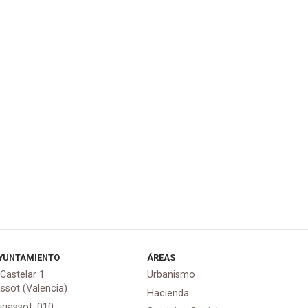
YUNTAMIENTO
ÁREAS
 Castelar 1
Urbanismo
assot (Valencia)
Hacienda
urjassot: 010