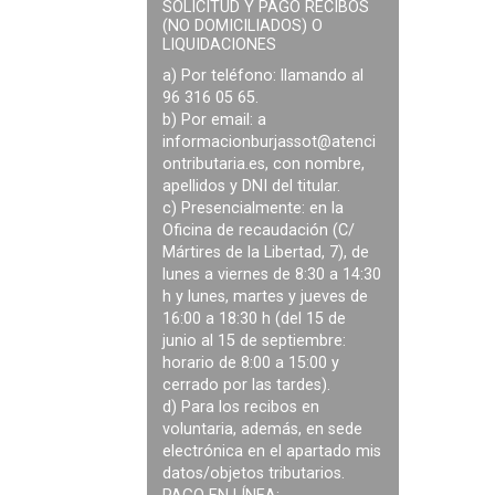
SOLICITUD Y PAGO RECIBOS
(NO DOMICILIADOS) O
LIQUIDACIONES
a) Por teléfono: llamando al
96 316 05 65.
b) Por email: a
informacionburjassot@atenci
ontributaria.es
, con nombre,
apellidos y DNI del titular.
c) Presencialmente: en la
Oficina de recaudación (C/
Mártires de la Libertad, 7), de
lunes a viernes de 8:30 a 14:30
h y lunes, martes y jueves de
16:00 a 18:30 h (del 15 de
junio al 15 de septiembre:
horario de 8:00 a 15:00 y
cerrado por las tardes).
d) Para los recibos en
voluntaria, además, en sede
electrónica en el apartado mis
datos/objetos tributarios.