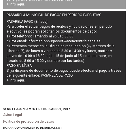
+ Info
aquí
.
PASSARELA MUNICIPAL DE PAGOS EN PERIODO EJECUTIVO
PASARELA PAGO (Enlace)
Para poder efectuar pagos de
recibos y liquidaciones en periodo
ejecutivo
, se podrán
solicitar los documentos de pago
:
a) Por teléfono: llamando al 96 316 05 65.
b) Por email:
informacionburjassot@atenciontributaria.es
.
c) Presencialmente: en la Oficina de recaudación (C/ Mártires de la
Libertad, 7), de lunes a viernes de 8:30 a 14:30 h y lunes, martes y
jueves de 16:00 a 18:30 h (del 15 de junio al 15 de septiembre, en
horario de 8:00 a 15:00 y cerrado por las tardes).
PAGO EN LÍNEA:
Si ya dispone de documento de pago, puede efectuar el pago a través
del siguiente enlace:
PASARELA DE PAGO
+ Info
aquí
.
© NNTT AJUNTAMENT DE BURJASSOT, 2017
Aviso Legal
Política de protección de datos
HORARIO AYUNTAMIENTO DE BURJASSOT