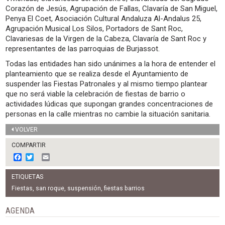
Corazón de Jesús, Agrupación de Fallas, Clavaría de San Miguel,
Penya El Coet, Asociación Cultural Andaluza Al-Andalus 25,
Agrupación Musical Los Silos, Portadors de Sant Roc,
Clavariesas de la Virgen de la Cabeza, Clavaría de Sant Roc y
representantes de las parroquias de Burjassot.
Todas las entidades han sido unánimes a la hora de entender el
planteamiento que se realiza desde el Ayuntamiento de
suspender las Fiestas Patronales y al mismo tiempo plantear
que no será viable la celebración de fiestas de barrio o
actividades lúdicas que supongan grandes concentraciones de
personas en la calle mientras no cambie la situación sanitaria.
VOLVER
COMPARTIR
F
T
E
a
w
m
c
i
a
ETIQUETAS
e
t
i
b
t
l
Fiestas
,
san roque
,
suspensión
,
fiestas barrios
o
e
o
r
AGENDA
k