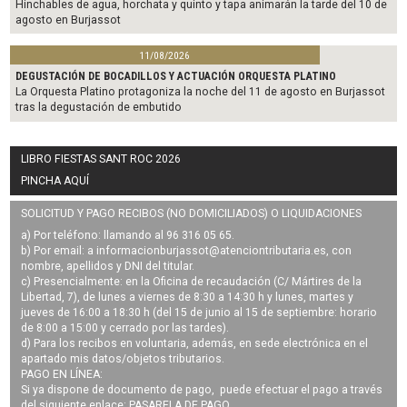
Hinchables de agua, horchata y quinto y tapa animarán la tarde del 10 de
agosto en Burjassot
11/08/2026
DEGUSTACIÓN DE BOCADILLOS Y ACTUACIÓN ORQUESTA PLATINO
La Orquesta Platino protagoniza la noche del 11 de agosto en Burjassot
tras la degustación de embutido
LIBRO FIESTAS SANT ROC 2026
PINCHA AQUÍ
SOLICITUD Y PAGO RECIBOS (NO DOMICILIADOS) O LIQUIDACIONES
a) Por teléfono: llamando al 96 316 05 65.
b) Por email: a
informacionburjassot@atenciontributaria.es
, con
nombre, apellidos y DNI del titular.
c) Presencialmente: en la Oficina de recaudación (C/ Mártires de la
Libertad, 7), de lunes a viernes de 8:30 a 14:30 h y lunes, martes y
jueves de 16:00 a 18:30 h (del 15 de junio al 15 de septiembre: horario
de 8:00 a 15:00 y cerrado por las tardes).
d) Para los recibos en voluntaria, además, en sede electrónica en el
apartado mis datos/objetos tributarios.
PAGO EN LÍNEA:
Si ya dispone de documento de pago, puede efectuar el pago a través
del siguiente enlace:
PASARELA DE PAGO