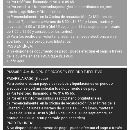
a) Por teléfono: llamando al 96 316 05 65.
b) Por email: a
informacionburjassot@atenciontributaria.es
, con
nombre, apellidos y DNI del titular.
c) Presencialmente: en la Oficina de recaudación (C/ Mártires de la
Libertad, 7), de lunes a viernes de 8:30 a 14:30 h y lunes, martes y
jueves de 16:00 a 18:30 h (del 15 de junio al 15 de septiembre: horario
de 8:00 a 15:00 y cerrado por las tardes).
d) Para los recibos en voluntaria, además, en sede electrónica en el
apartado mis datos/objetos tributarios.
PAGO EN LÍNEA:
Si ya dispone de documento de pago, puede efectuar el pago a través
del siguiente enlace:
PASARELA DE PAGO
+ Info
aquí
.
PASSARELA MUNICIPAL DE PAGOS EN PERIODO EJECUTIVO
PASARELA PAGO (Enlace)
Para poder efectuar pagos de
recibos y liquidaciones en periodo
ejecutivo
, se podrán
solicitar los documentos de pago
:
a) Por teléfono: llamando al 96 316 05 65.
b) Por email:
informacionburjassot@atenciontributaria.es
.
c) Presencialmente: en la Oficina de recaudación (C/ Mártires de la
Libertad, 7), de lunes a viernes de 8:30 a 14:30 h y lunes, martes y
jueves de 16:00 a 18:30 h (del 15 de junio al 15 de septiembre, en
horario de 8:00 a 15:00 y cerrado por las tardes).
PAGO EN LÍNEA:
Si ya dispone de documento de pago, puede efectuar el pago a través