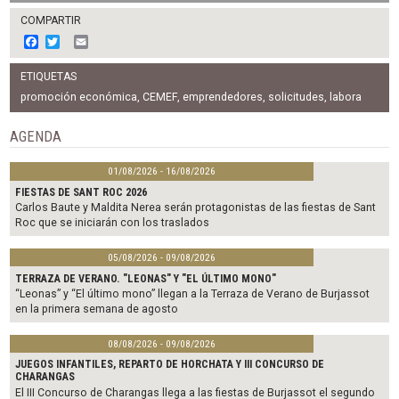
COMPARTIR
F
T
E
a
w
m
c
i
a
ETIQUETAS
e
t
i
b
t
l
promoción económica
,
CEMEF
,
emprendedores
,
solicitudes
,
labora
o
e
o
r
AGENDA
k
01/08/2026 - 16/08/2026
FIESTAS DE SANT ROC 2026
Carlos Baute y Maldita Nerea serán protagonistas de las fiestas de Sant
Roc que se iniciarán con los traslados
05/08/2026 - 09/08/2026
TERRAZA DE VERANO. "LEONAS" Y "EL ÚLTIMO MONO"
“Leonas” y “El último mono” llegan a la Terraza de Verano de Burjassot
en la primera semana de agosto
08/08/2026 - 09/08/2026
JUEGOS INFANTILES, REPARTO DE HORCHATA Y III CONCURSO DE
CHARANGAS
El III Concurso de Charangas llega a las fiestas de Burjassot el segundo