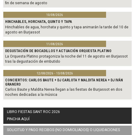
fin de semana de agosto
10/08/2026
HINCHABLES, HORCHATA, QUINTO Y TAPA
Hinchables de agua, horchata y quinto y tapa animarán la tarde del 10 de
agosto en Burjassot
11/08/2026
DEGUSTACIÓN DE BOCADILLOS Y ACTUACIÓN ORQUESTA PLATINO
La Orquesta Platino protagoniza la noche del 11 de agosto en Burjassot
tras la degustación de embutido
12/08/2026 - 13/08/2026
CONCIERTOS: CARLOS BAUTE + DJ CARLOTA Y MALDITA NEREA + DJ IVÁN
GRANERO
Carlos Baute y Maldita Nerea llegan a las fiestas de Burjassot en dos
noches dedicadas a la música
LIBRO FIESTAS SANT ROC 2026
PINCHA AQUÍ
SOLICITUD Y PAGO RECIBOS (NO DOMICILIADOS) O LIQUIDACIONES