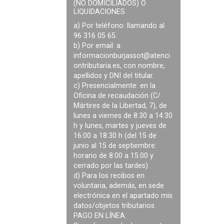
(NO DOMICILIADOS) O
LIQUIDACIONES
a) Por teléfono: llamando al
96 316 05 65.
b) Por email: a
informacionburjassot@atenci
ontributaria.es
, con nombre,
apellidos y DNI del titular.
c) Presencialmente: en la
Oficina de recaudación (C/
Mártires de la Libertad, 7), de
lunes a viernes de 8:30 a 14:30
h y lunes, martes y jueves de
16:00 a 18:30 h (del 15 de
junio al 15 de septiembre:
horario de 8:00 a 15:00 y
cerrado por las tardes).
d) Para los recibos en
voluntaria, además, en sede
electrónica en el apartado mis
datos/objetos tributarios.
PAGO EN LÍNEA: