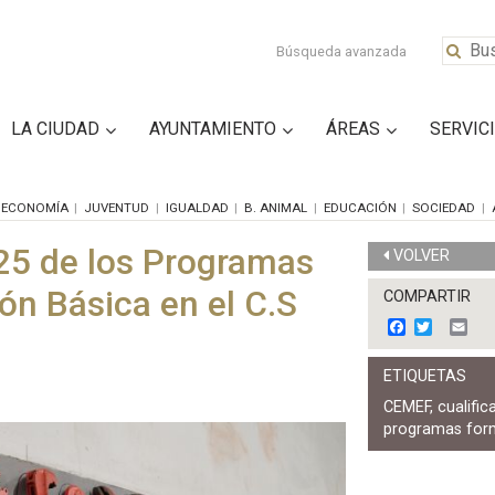
Búsqueda avanzada
LA CIUDAD
AYUNTAMIENTO
ÁREAS
SERVIC
ECONOMÍA
JUVENTUD
IGUALDAD
B. ANIMAL
EDUCACIÓN
SOCIEDAD
25 de los Programas
VOLVER
ón Básica en el C.S
COMPARTIR
F
T
E
a
w
m
c
i
a
ETIQUETAS
e
t
i
b
t
l
CEMEF
,
cualific
o
e
programas for
o
r
k