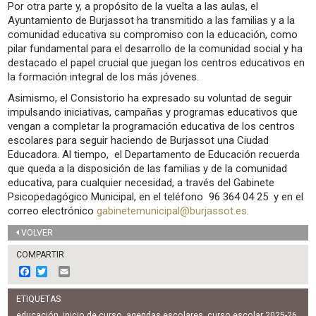
Por otra parte y, a propósito de la vuelta a las aulas, el
Ayuntamiento de Burjassot ha transmitido a las familias y a la
comunidad educativa su compromiso con la educación, como
pilar fundamental para el desarrollo de la comunidad social y ha
destacado el papel crucial que juegan los centros educativos en
la formación integral de los más jóvenes.
Asimismo, el Consistorio ha expresado su voluntad de seguir
impulsando iniciativas, campañas y programas educativos que
vengan a completar la programación educativa de los centros
escolares para seguir haciendo de Burjassot una Ciudad
Educadora. Al tiempo, el Departamento de Educación recuerda
que queda a la disposición de las familias y de la comunidad
educativa, para cualquier necesidad, a través del Gabinete
Psicopedagógico Municipal, en el teléfono 96 364 04 25 y en el
correo electrónico
gabinetemunicipal@burjassot.es
.
VOLVER
COMPARTIR
F
T
E
a
w
m
c
i
a
ETIQUETAS
e
t
i
educación
,
inicio de curso
,
agendas escolares
,
curso escolar 2025-26