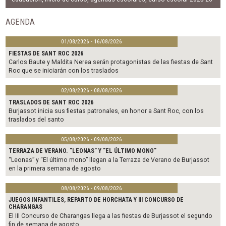
b
t
l
o
e
o
r
AGENDA
k
01/08/2026 - 16/08/2026
FIESTAS DE SANT ROC 2026
Carlos Baute y Maldita Nerea serán protagonistas de las fiestas de Sant
Roc que se iniciarán con los traslados
02/08/2026 - 08/08/2026
TRASLADOS DE SANT ROC 2026
Burjassot inicia sus fiestas patronales, en honor a Sant Roc, con los
traslados del santo
05/08/2026 - 09/08/2026
TERRAZA DE VERANO. "LEONAS" Y "EL ÚLTIMO MONO"
“Leonas” y “El último mono” llegan a la Terraza de Verano de Burjassot
en la primera semana de agosto
08/08/2026 - 09/08/2026
JUEGOS INFANTILES, REPARTO DE HORCHATA Y III CONCURSO DE
CHARANGAS
El III Concurso de Charangas llega a las fiestas de Burjassot el segundo
fin de semana de agosto