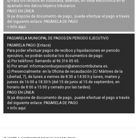
d) Para los recibos en voluntaria, además, en sede electrónica en el
apartado mis datos/objetos tributarios.
PAGO EN LÍNEA:
Si ya dispone de documento de pago, puede efectuar el pago a través
del siguiente enlace:
PASARELA DE PAGO
+ Info
aquí
.
PASSARELA MUNICIPAL DE PAGOS EN PERIODO EJECUTIVO
PASARELA PAGO (Enlace)
Para poder efectuar pagos de
recibos y liquidaciones en periodo
ejecutivo
, se podrán
solicitar los documentos de pago
:
a) Por teléfono: llamando al 96 316 05 65.
b) Por email:
informacionburjassot@atenciontributaria.es
.
c) Presencialmente: en la Oficina de recaudación (C/ Mártires de la
Libertad, 7), de lunes a viernes de 8:30 a 14:30 h y lunes, martes y
jueves de 16:00 a 18:30 h (del 15 de junio al 15 de septiembre, en
horario de 8:00 a 15:00 y cerrado por las tardes).
PAGO EN LÍNEA:
Si ya dispone de documento de pago, puede efectuar el pago a través
del siguiente enlace:
PASARELA DE PAGO
+ Info
aquí
.