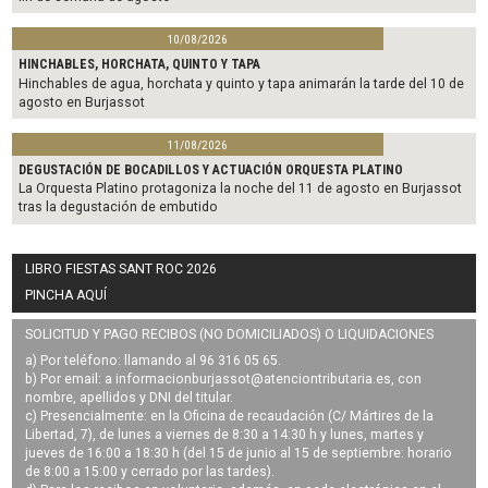
10/08/2026
HINCHABLES, HORCHATA, QUINTO Y TAPA
Hinchables de agua, horchata y quinto y tapa animarán la tarde del 10 de
agosto en Burjassot
11/08/2026
DEGUSTACIÓN DE BOCADILLOS Y ACTUACIÓN ORQUESTA PLATINO
La Orquesta Platino protagoniza la noche del 11 de agosto en Burjassot
tras la degustación de embutido
LIBRO FIESTAS SANT ROC 2026
PINCHA AQUÍ
SOLICITUD Y PAGO RECIBOS (NO DOMICILIADOS) O LIQUIDACIONES
a) Por teléfono: llamando al 96 316 05 65.
b) Por email: a
informacionburjassot@atenciontributaria.es
, con
nombre, apellidos y DNI del titular.
c) Presencialmente: en la Oficina de recaudación (C/ Mártires de la
Libertad, 7), de lunes a viernes de 8:30 a 14:30 h y lunes, martes y
jueves de 16:00 a 18:30 h (del 15 de junio al 15 de septiembre: horario
de 8:00 a 15:00 y cerrado por las tardes).