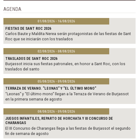
o
e
o
r
AGENDA
k
01/08/2026 - 16/08/2026
FIESTAS DE SANT ROC 2026
Carlos Baute y Maldita Nerea serán protagonistas de las fiestas de Sant
Roc que se iniciarán con los traslados
02/08/2026 - 08/08/2026
TRASLADOS DE SANT ROC 2026
Burjassot inicia sus fiestas patronales, en honor a Sant Roc, con los
traslados del santo
05/08/2026 - 09/08/2026
TERRAZA DE VERANO. "LEONAS" Y "EL ÚLTIMO MONO"
“Leonas” y “El último mono” llegan a la Terraza de Verano de Burjassot
en la primera semana de agosto
08/08/2026 - 09/08/2026
JUEGOS INFANTILES, REPARTO DE HORCHATA Y III CONCURSO DE
CHARANGAS
El III Concurso de Charangas llega a las fiestas de Burjassot el segundo
fin de semana de agosto