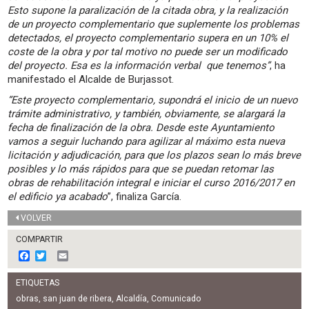
Esto supone la paralización de la citada obra, y la realización
de un proyecto complementario que suplemente los problemas
detectados, el proyecto complementario supera en un 10% el
coste de la obra y por tal motivo no puede ser un modificado
del proyecto. Esa es la información verbal que tenemos”
, ha
manifestado el Alcalde de Burjassot.
“Este proyecto complementario, supondrá el inicio de un nuevo
trámite administrativo, y también, obviamente, se alargará la
fecha de finalización de la obra. Desde este Ayuntamiento
vamos a seguir luchando para agilizar al máximo esta nueva
licitación y adjudicación, para que los plazos sean lo más breve
posibles y lo más rápidos para que se puedan retomar las
obras de rehabilitación integral e iniciar el curso 2016/2017 en
el edificio ya acabado
”, finaliza García.
VOLVER
COMPARTIR
F
T
E
a
w
m
c
i
a
ETIQUETAS
e
t
i
b
t
l
obras
,
san juan de ribera
,
Alcaldía
,
Comunicado