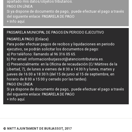
apartado mis datos/objetos tributarios.
PAGO EN LÍNEA:
Si ya dispone de documento de pago, puede efectuar el pago a través
del siguiente enlace:
PASARELA DE PAGO
+ Info
aquí
.
PASSARELA MUNICIPAL DE PAGOS EN PERIODO EJECUTIVO
PASARELA PAGO (Enlace)
Para poder efectuar pagos de
recibos y liquidaciones en periodo
ejecutivo
, se podrán
solicitar los documentos de pago
:
a) Por teléfono: llamando al 96 316 05 65.
b) Por email:
informacionburjassot@atenciontributaria.es
.
c) Presencialmente: en la Oficina de recaudación (C/ Mártires de la
Libertad, 7), de lunes a viernes de 8:30 a 14:30 h y lunes, martes y
jueves de 16:00 a 18:30 h (del 15 de junio al 15 de septiembre, en
horario de 8:00 a 15:00 y cerrado por las tardes).
PAGO EN LÍNEA:
Si ya dispone de documento de pago, puede efectuar el pago a través
del siguiente enlace:
PASARELA DE PAGO
+ Info
aquí
.
© NNTT AJUNTAMENT DE BURJASSOT, 2017