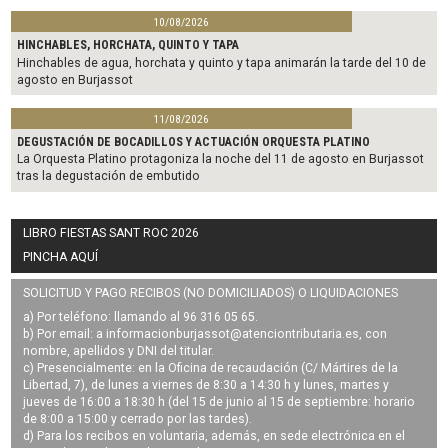
10/08/2026
HINCHABLES, HORCHATA, QUINTO Y TAPA
Hinchables de agua, horchata y quinto y tapa animarán la tarde del 10 de
agosto en Burjassot
11/08/2026
DEGUSTACIÓN DE BOCADILLOS Y ACTUACIÓN ORQUESTA PLATINO
La Orquesta Platino protagoniza la noche del 11 de agosto en Burjassot
tras la degustación de embutido
LIBRO FIESTAS SANT ROC 2026
PINCHA AQUÍ
SOLICITUD Y PAGO RECIBOS (NO DOMICILIADOS) O LIQUIDACIONES
a) Por teléfono: llamando al 96 316 05 65.
b) Por email: a
informacionburjassot@atenciontributaria.es
, con
nombre, apellidos y DNI del titular.
c) Presencialmente: en la Oficina de recaudación (C/ Mártires de la
Libertad, 7), de lunes a viernes de 8:30 a 14:30 h y lunes, martes y
jueves de 16:00 a 18:30 h (del 15 de junio al 15 de septiembre: horario
de 8:00 a 15:00 y cerrado por las tardes).
d) Para los recibos en voluntaria, además, en sede electrónica en el