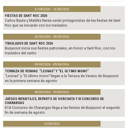
e
t
i
b
t
l
01/08/2026 - 16/08/2026
o
e
o
r
FIESTAS DE SANT ROC 2026
k
Carlos Baute y Maldita Nerea serán protagonistas de las fiestas de Sant
Roc que se iniciarán con los traslados
02/08/2026 - 08/08/2026
TRASLADOS DE SANT ROC 2026
Burjassot inicia sus fiestas patronales, en honor a Sant Roc, con los
traslados del santo
05/08/2026 - 09/08/2026
TERRAZA DE VERANO. "LEONAS" Y "EL ÚLTIMO MONO"
“Leonas” y “El último mono” llegan a la Terraza de Verano de Burjassot
en la primera semana de agosto
08/08/2026 - 09/08/2026
JUEGOS INFANTILES, REPARTO DE HORCHATA Y III CONCURSO DE
CHARANGAS
El III Concurso de Charangas llega a las fiestas de Burjassot el segundo
fin de semana de agosto
10/08/2026