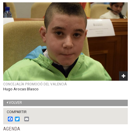
CONCEJALÍA PROMOCIÓ DEL VALENCIÀ
Hugo Arocas Blasco
VOLVER
COMPARTIR
F
T
E
a
w
m
c
i
a
AGENDA