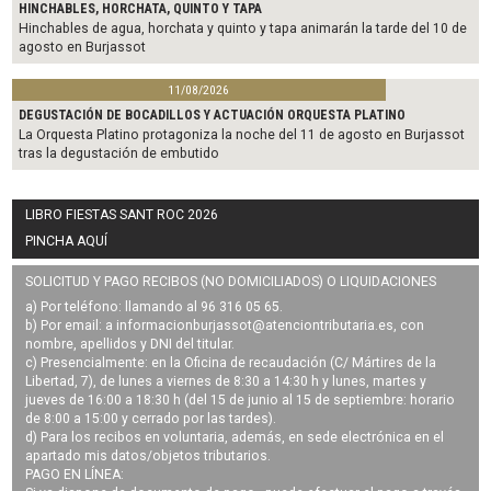
HINCHABLES, HORCHATA, QUINTO Y TAPA
Hinchables de agua, horchata y quinto y tapa animarán la tarde del 10 de
agosto en Burjassot
11/08/2026
DEGUSTACIÓN DE BOCADILLOS Y ACTUACIÓN ORQUESTA PLATINO
La Orquesta Platino protagoniza la noche del 11 de agosto en Burjassot
tras la degustación de embutido
LIBRO FIESTAS SANT ROC 2026
PINCHA AQUÍ
SOLICITUD Y PAGO RECIBOS (NO DOMICILIADOS) O LIQUIDACIONES
a) Por teléfono: llamando al 96 316 05 65.
b) Por email: a
informacionburjassot@atenciontributaria.es
, con
nombre, apellidos y DNI del titular.
c) Presencialmente: en la Oficina de recaudación (C/ Mártires de la
Libertad, 7), de lunes a viernes de 8:30 a 14:30 h y lunes, martes y
jueves de 16:00 a 18:30 h (del 15 de junio al 15 de septiembre: horario
de 8:00 a 15:00 y cerrado por las tardes).
d) Para los recibos en voluntaria, además, en sede electrónica en el
apartado mis datos/objetos tributarios.
PAGO EN LÍNEA: