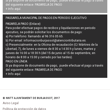
Si ya dispone de documento de pago, puede efectuar el pago a través
del siguiente enlace:
PASARELA DE PAGO
+ Info
aquí
.
PASSARELA MUNICIPAL DE PAGOS EN PERIODO EJECUTIVO
PASARELA PAGO (Enlace)
Para poder efectuar pagos de
recibos y liquidaciones en periodo
ejecutivo
, se podrán
solicitar los documentos de pago
:
a) Por teléfono: llamando al 96 316 05 65.
b) Por email:
informacionburjassot@atenciontributaria.es
.
c) Presencialmente: en la Oficina de recaudación (C/ Mártires de la
Libertad, 7), de lunes a viernes de 8:30 a 14:30 h y lunes, martes y
jueves de 16:00 a 18:30 h (del 15 de junio al 15 de septiembre, en
horario de 8:00 a 15:00 y cerrado por las tardes).
PAGO EN LÍNEA:
Si ya dispone de documento de pago, puede efectuar el pago a través
del siguiente enlace:
PASARELA DE PAGO
+ Info
aquí
.
© NNTT AJUNTAMENT DE BURJASSOT, 2017
Aviso Legal
Política de protección de datos