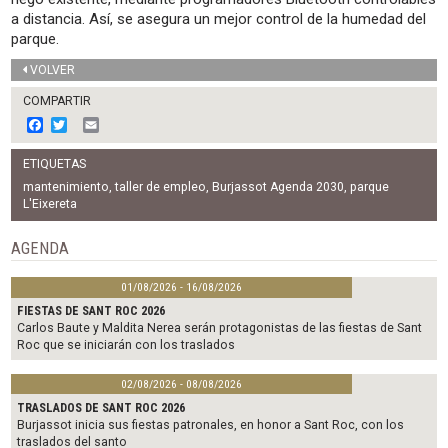
a distancia. Así, se asegura un mejor control de la humedad del
parque.
VOLVER
COMPARTIR
F
T
E
a
w
m
c
i
a
ETIQUETAS
e
t
i
b
t
l
mantenimiento
,
taller de empleo
,
Burjassot Agenda 2030
,
parque
o
e
L'Eixereta
o
r
k
AGENDA
01/08/2026 - 16/08/2026
FIESTAS DE SANT ROC 2026
Carlos Baute y Maldita Nerea serán protagonistas de las fiestas de Sant
Roc que se iniciarán con los traslados
02/08/2026 - 08/08/2026
TRASLADOS DE SANT ROC 2026
Burjassot inicia sus fiestas patronales, en honor a Sant Roc, con los
traslados del santo