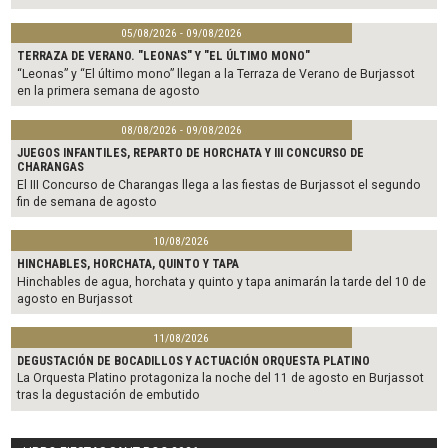
05/08/2026 - 09/08/2026
TERRAZA DE VERANO. "LEONAS" Y "EL ÚLTIMO MONO"
“Leonas” y “El último mono” llegan a la Terraza de Verano de Burjassot
en la primera semana de agosto
08/08/2026 - 09/08/2026
JUEGOS INFANTILES, REPARTO DE HORCHATA Y III CONCURSO DE
CHARANGAS
El III Concurso de Charangas llega a las fiestas de Burjassot el segundo
fin de semana de agosto
10/08/2026
HINCHABLES, HORCHATA, QUINTO Y TAPA
Hinchables de agua, horchata y quinto y tapa animarán la tarde del 10 de
agosto en Burjassot
11/08/2026
DEGUSTACIÓN DE BOCADILLOS Y ACTUACIÓN ORQUESTA PLATINO
La Orquesta Platino protagoniza la noche del 11 de agosto en Burjassot
tras la degustación de embutido