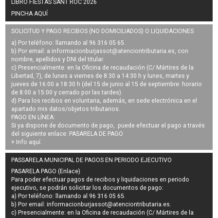
LIBRO FIESTAS SANT ROC 2026
PINCHA AQUÍ
SOLICITUD Y PAGO RECIBOS (NO DOMICILIADOS) O LIQUIDACIONES
a) Por teléfono: llamando al 96 316 05 65.
b) Por email: a
informacionburjassot@atenciontributaria.es
, con
nombre, apellidos y DNI del titular.
c) Presencialmente: en la Oficina de recaudación (C/ Mártires de la
Libertad, 7), de lunes a viernes de 8:30 a 14:30 h y lunes, martes y
jueves de 16:00 a 18:30 h (del 15 de junio al 15 de septiembre: horario
de 8:00 a 15:00 y cerrado por las tardes).
d) Para los recibos en voluntaria, además, en sede electrónica en el
apartado mis datos/objetos tributarios.
PAGO EN LÍNEA:
Si ya dispone de documento de pago, puede efectuar el pago a través
del siguiente enlace:
PASARELA DE PAGO
+ Info
aquí
.
PASSARELA MUNICIPAL DE PAGOS EN PERIODO EJECUTIVO
PASARELA PAGO (Enlace)
Para poder efectuar pagos de
recibos y liquidaciones en periodo
ejecutivo
, se podrán
solicitar los documentos de pago
:
a) Por teléfono: llamando al 96 316 05 65.
b) Por email:
informacionburjassot@atenciontributaria.es
.
c) Presencialmente: en la Oficina de recaudación (C/ Mártires de la