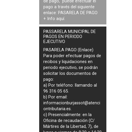
de pago, puede efectuar el
pago a través del siguiente
enlace:
PASARELA DE PAGO
+ Info
aquí
.
PASSARELA MUNICIPAL DE
PAGOS EN PERIODO
EJECUTIVO
PASARELA PAGO (Enlace)
Para poder efectuar pagos de
recibos y liquidaciones en
periodo ejecutivo
, se podrán
solicitar los documentos de
pago
:
a) Por teléfono: llamando al
96 316 05 65.
b) Por email:
informacionburjassot@atenci
ontributaria.es
.
c) Presencialmente: en la
Oficina de recaudación (C/
Mártires de la Libertad, 7), de