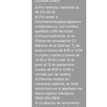
LIQUIDACIONES
a) Por teléfono: llamando al
96 316 05 65.
b) Por email: a
informacionburjassot@atenci
ontributaria.es
, con nombre,
apellidos y DNI del titular.
c) Presencialmente: en la
Oficina de recaudación (C/
Mártires de la Libertad, 7), de
lunes a viernes de 8:30 a 14:30
h y lunes, martes y jueves de
16:00 a 18:30 h (del 15 de
junio al 15 de septiembre:
horario de 8:00 a 15:00 y
cerrado por las tardes).
d) Para los recibos en
voluntaria, además, en sede
electrónica en el apartado mis
datos/objetos tributarios.
PAGO EN LÍNEA:
Si ya dispone de documento