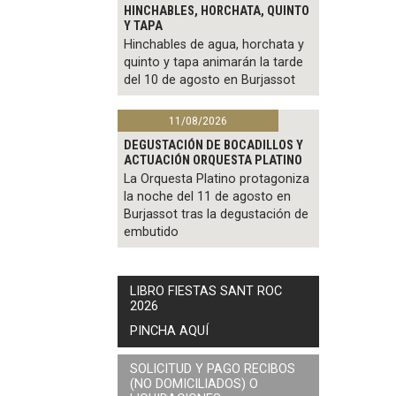
HINCHABLES, HORCHATA, QUINTO
Y TAPA
Hinchables de agua, horchata y
quinto y tapa animarán la tarde
del 10 de agosto en Burjassot
11/08/2026
DEGUSTACIÓN DE BOCADILLOS Y
ACTUACIÓN ORQUESTA PLATINO
La Orquesta Platino protagoniza
la noche del 11 de agosto en
Burjassot tras la degustación de
embutido
LIBRO FIESTAS SANT ROC
2026
PINCHA AQUÍ
SOLICITUD Y PAGO RECIBOS
(NO DOMICILIADOS) O