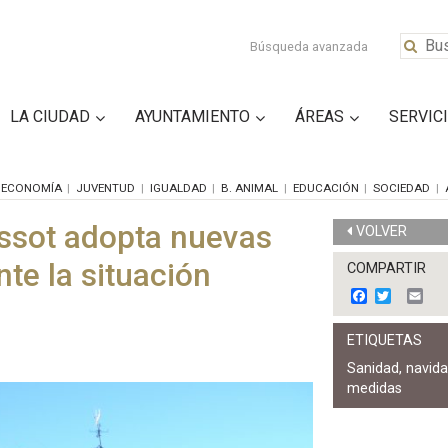
Búsqueda avanzada
LA CIUDAD
AYUNTAMIENTO
ÁREAS
SERVIC
ECONOMÍA
JUVENTUD
IGUALDAD
B. ANIMAL
EDUCACIÓN
SOCIEDAD
assot adopta nuevas
VOLVER
te la situación
COMPARTIR
F
T
E
a
w
m
c
i
a
ETIQUETAS
e
t
i
b
t
l
Sanidad
,
navid
o
e
medidas
o
r
k