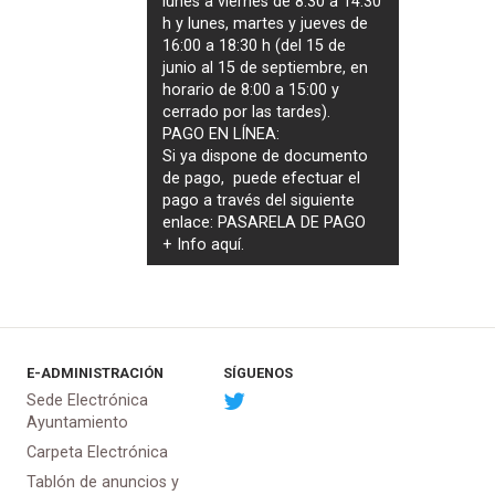
lunes a viernes de 8:30 a 14:30
h y lunes, martes y jueves de
16:00 a 18:30 h (del 15 de
junio al 15 de septiembre, en
horario de 8:00 a 15:00 y
cerrado por las tardes).
PAGO EN LÍNEA:
Si ya dispone de documento
de pago, puede efectuar el
pago a través del siguiente
enlace:
PASARELA DE PAGO
+ Info
aquí
.
E-ADMINISTRACIÓN
SÍGUENOS
Sede Electrónica
Ayuntamiento
Carpeta Electrónica
Tablón de anuncios y