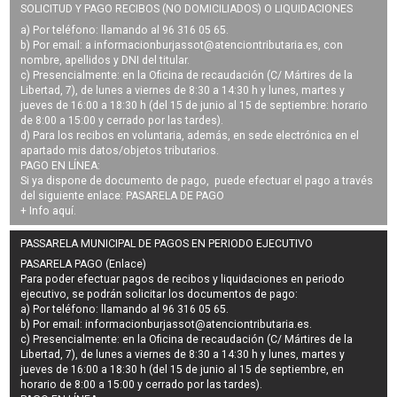
SOLICITUD Y PAGO RECIBOS (NO DOMICILIADOS) O LIQUIDACIONES
a) Por teléfono: llamando al 96 316 05 65.
b) Por email: a
informacionburjassot@atenciontributaria.es
, con
nombre, apellidos y DNI del titular.
c) Presencialmente: en la Oficina de recaudación (C/ Mártires de la
Libertad, 7), de lunes a viernes de 8:30 a 14:30 h y lunes, martes y
jueves de 16:00 a 18:30 h (del 15 de junio al 15 de septiembre: horario
de 8:00 a 15:00 y cerrado por las tardes).
d) Para los recibos en voluntaria, además, en sede electrónica en el
apartado mis datos/objetos tributarios.
PAGO EN LÍNEA:
Si ya dispone de documento de pago, puede efectuar el pago a través
del siguiente enlace:
PASARELA DE PAGO
+ Info
aquí
.
PASSARELA MUNICIPAL DE PAGOS EN PERIODO EJECUTIVO
PASARELA PAGO (Enlace)
Para poder efectuar pagos de
recibos y liquidaciones en periodo
ejecutivo
, se podrán
solicitar los documentos de pago
:
a) Por teléfono: llamando al 96 316 05 65.
b) Por email:
informacionburjassot@atenciontributaria.es
.
c) Presencialmente: en la Oficina de recaudación (C/ Mártires de la
Libertad, 7), de lunes a viernes de 8:30 a 14:30 h y lunes, martes y
jueves de 16:00 a 18:30 h (del 15 de junio al 15 de septiembre, en
horario de 8:00 a 15:00 y cerrado por las tardes).