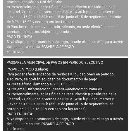
nombre, apellidos y DNI del titular.
c) Presencialmente: en la Oficina de recaudación (C/ Mártires de la
Libertad, 7), de lunes a viernes de 8:30 a 14:30 h y lunes, martes y
jueves de 16:00 a 18:30 h (del 15 de junio al 15 de septiembre: horario
de 8:00 a 15:00 y cerrado por las tardes).
d) Para los recibos en voluntaria, además, en sede electrónica en el
apartado mis datos/objetos tributarios.
PAGO EN LÍNEA:
Si ya dispone de documento de pago, puede efectuar el pago a través
del siguiente enlace:
PASARELA DE PAGO
+ Info
aquí
.
PASSARELA MUNICIPAL DE PAGOS EN PERIODO EJECUTIVO
PASARELA PAGO (Enlace)
Para poder efectuar pagos de
recibos y liquidaciones en periodo
ejecutivo
, se podrán
solicitar los documentos de pago
:
a) Por teléfono: llamando al 96 316 05 65.
b) Por email:
informacionburjassot@atenciontributaria.es
.
c) Presencialmente: en la Oficina de recaudación (C/ Mártires de la
Libertad, 7), de lunes a viernes de 8:30 a 14:30 h y lunes, martes y
jueves de 16:00 a 18:30 h (del 15 de junio al 15 de septiembre, en
horario de 8:00 a 15:00 y cerrado por las tardes).
PAGO EN LÍNEA:
Si ya dispone de documento de pago, puede efectuar el pago a través
del siguiente enlace:
PASARELA DE PAGO
+ Info
aquí
.