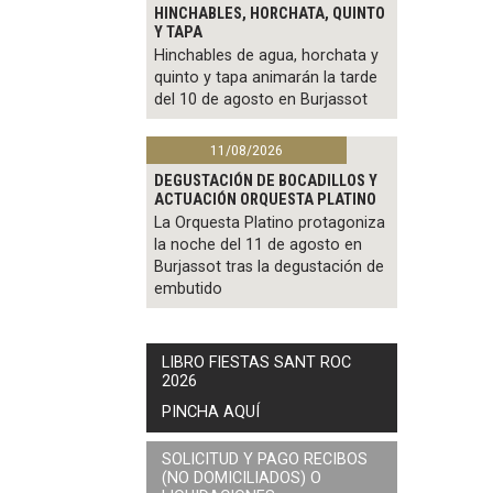
HINCHABLES, HORCHATA, QUINTO
Y TAPA
Hinchables de agua, horchata y
quinto y tapa animarán la tarde
del 10 de agosto en Burjassot
11/08/2026
DEGUSTACIÓN DE BOCADILLOS Y
ACTUACIÓN ORQUESTA PLATINO
La Orquesta Platino protagoniza
la noche del 11 de agosto en
Burjassot tras la degustación de
embutido
LIBRO FIESTAS SANT ROC
2026
PINCHA AQUÍ
SOLICITUD Y PAGO RECIBOS
(NO DOMICILIADOS) O