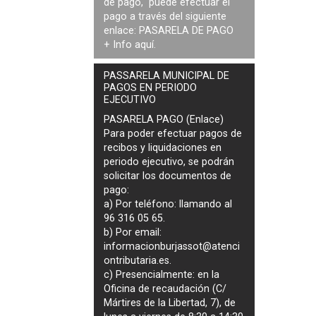
de pago, puede efectuar el
pago a través del siguiente
enlace:
PASARELA DE PAGO
+ Info
aquí
.
PASSARELA MUNICIPAL DE
PAGOS EN PERIODO
EJECUTIVO
PASARELA PAGO (Enlace)
Para poder efectuar pagos de
recibos y liquidaciones en
periodo ejecutivo
, se podrán
solicitar los documentos de
pago
:
a) Por teléfono: llamando al
96 316 05 65.
b) Por email:
informacionburjassot@atenci
ontributaria.es
.
c) Presencialmente: en la
Oficina de recaudación (C/
Mártires de la Libertad, 7), de