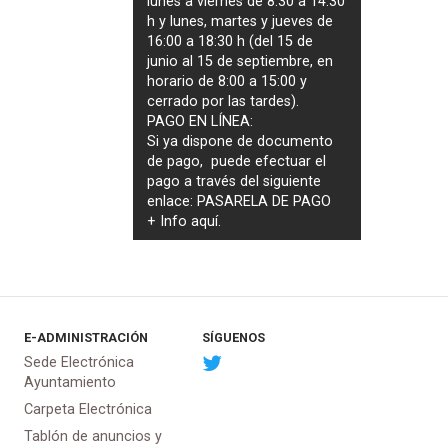
lunes a viernes de 8:30 a 14:30
h y lunes, martes y jueves de
16:00 a 18:30 h (del 15 de
junio al 15 de septiembre, en
horario de 8:00 a 15:00 y
cerrado por las tardes).
PAGO EN LÍNEA:
Si ya dispone de documento
de pago, puede efectuar el
pago a través del siguiente
enlace:
PASARELA DE PAGO
+ Info
aquí
.
E-ADMINISTRACIÓN
SÍGUENOS
Sede Electrónica
Ayuntamiento
Carpeta Electrónica
Tablón de anuncios y