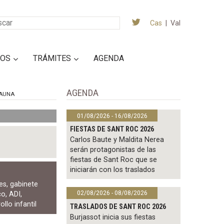
Cas
|
Val
IOS
TRÁMITES
AGENDA
AGENDA
AUNA
01/08/2026 - 16/08/2026
FIESTAS DE SANT ROC 2026
Carlos Baute y Maldita Nerea
serán protagonistas de las
fiestas de Sant Roc que se
iniciarán con los traslados
les
,
gabinete
02/08/2026 - 08/08/2026
co
,
ADI
,
llo infantil
TRASLADOS DE SANT ROC 2026
Burjassot inicia sus fiestas