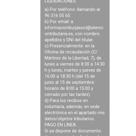
LIQUIDACIONES
a) Por teléfono: llamando al
96 316 05 65.
b) Por email: a
informacionburjassot@atenci
ontributaria.es
, con nombre,
apellidos y DNI del titular.
c) Presencialmente: en la
Oficina de recaudación (C/
Mártires de la Libertad, 7), de
lunes a viernes de 8:30 a 14:30
h y lunes, martes y jueves de
16:00 a 18:30 h (del 15 de
junio al 15 de septiembre:
horario de 8:00 a 15:00 y
cerrado por las tardes).
d) Para los recibos en
voluntaria, además, en sede
electrónica en el apartado mis
datos/objetos tributarios.
PAGO EN LÍNEA:
Si ya dispone de documento