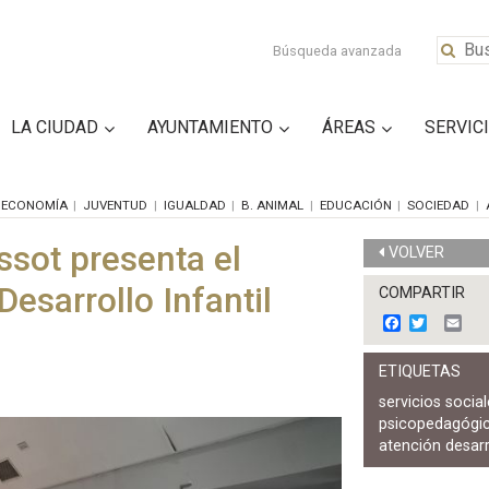
Búsqueda avanzada
LA CIUDAD
AYUNTAMIENTO
ÁREAS
SERVIC
ECONOMÍA
JUVENTUD
IGUALDAD
B. ANIMAL
EDUCACIÓN
SOCIEDAD
ssot presenta el
VOLVER
esarrollo Infantil
COMPARTIR
F
T
E
a
w
m
c
i
a
ETIQUETAS
e
t
i
b
t
l
servicios socia
o
e
psicopedagógi
o
r
k
atención desarro