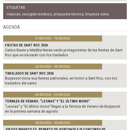
a
w
m
c
i
a
ETIQUETAS
e
t
i
b
t
l
mejoras
,
recogida residuos
,
propuesta técnica
,
limpieza viaria
o
e
o
r
AGENDA
k
01/08/2026 - 16/08/2026
FIESTAS DE SANT ROC 2026
Carlos Baute y Maldita Nerea serán protagonistas de las fiestas de Sant
Roc que se iniciarán con los traslados
02/08/2026 - 08/08/2026
TRASLADOS DE SANT ROC 2026
Burjassot inicia sus fiestas patronales, en honor a Sant Roc, con los
traslados del santo
05/08/2026 - 09/08/2026
TERRAZA DE VERANO. "LEONAS" Y "EL ÚLTIMO MONO"
“Leonas” y “El último mono” llegan a la Terraza de Verano de Burjassot
en la primera semana de agosto
08/08/2026 - 09/08/2026
JUEGOS INFANTILES, REPARTO DE HORCHATA Y III CONCURSO DE