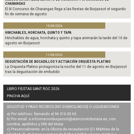
CHARANGAS
El III Concurso de Charangas llega a las fiestas de Burjassot el segundo
fin de semana de agosto
10/08/2026
HINCHABLES, HORCHATA, QUINTO Y TAPA
Hinchables de agua, horchata y quinto y tapa animarán la tarde del 10 de
agosto en Burjassot
11/08/2026
DEGUSTACIÓN DE BOCADILLOS Y ACTUACIÓN ORQUESTA PLATINO
La Orquesta Platino protagoniza la noche del 11 de agosto en Burjassot
tras la degustación de embutido
LIBRO FIESTAS SANT ROC 2026
PINCHA AQUÍ
SOLICITUD Y PAGO RECIBOS (NO DOMICILIADOS) O LIQUIDACIONES
a) Por teléfono: llamando al 96 316 05 65.
b) Por email: a
informacionburjassot@atenciontributaria.es
, con
nombre, apellidos y DNI del titular.
c) Presencialmente: en la Oficina de recaudación (C/ Mártires de la