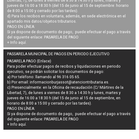
Libertad, 7), de lunes a viernes de 8:30 a 14:30 h y lunes, martes y
jueves de 16:00 a 18:30 h (del 15 de junio al 15 de septiembre: horario
de 8:00 a 15:00 y cerrado por las tardes).
d) Para los recibos en voluntaria, además, en sede electrónica en el
apartado mis datos/objetos tributarios.
PAGO EN LÍNEA:
Si ya dispone de documento de pago, puede efectuar el pago a través
del siguiente enlace:
PASARELA DE PAGO
+ Info
aquí
.
PASSARELA MUNICIPAL DE PAGOS EN PERIODO EJECUTIVO
PASARELA PAGO (Enlace)
Para poder efectuar pagos de
recibos y liquidaciones en periodo
ejecutivo
, se podrán
solicitar los documentos de pago
:
a) Por teléfono: llamando al 96 316 05 65.
b) Por email:
informacionburjassot@atenciontributaria.es
.
c) Presencialmente: en la Oficina de recaudación (C/ Mártires de la
Libertad, 7), de lunes a viernes de 8:30 a 14:30 h y lunes, martes y
jueves de 16:00 a 18:30 h (del 15 de junio al 15 de septiembre, en
horario de 8:00 a 15:00 y cerrado por las tardes).
PAGO EN LÍNEA:
Si ya dispone de documento de pago, puede efectuar el pago a través
del siguiente enlace:
PASARELA DE PAGO
+ Info
aquí
.