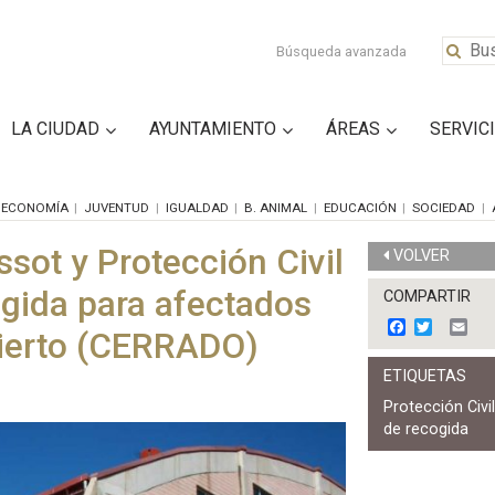
Búsqueda avanzada
LA CIUDAD
AYUNTAMIENTO
ÁREAS
SERVIC
ECONOMÍA
JUVENTUD
IGUALDAD
B. ANIMAL
EDUCACIÓN
SOCIEDAD
sot y Protección Civil
VOLVER
gida para afectados
COMPARTIR
F
T
E
ierto (CERRADO)
a
w
m
c
i
a
ETIQUETAS
e
t
i
b
t
l
Protección Civi
o
e
de recogida
o
r
k