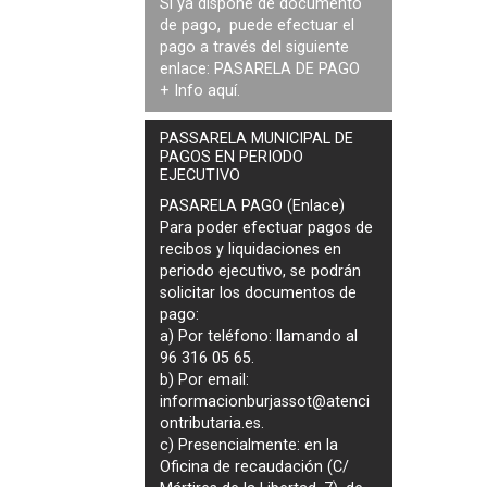
Si ya dispone de documento
de pago, puede efectuar el
pago a través del siguiente
enlace:
PASARELA DE PAGO
+ Info
aquí
.
PASSARELA MUNICIPAL DE
PAGOS EN PERIODO
EJECUTIVO
PASARELA PAGO (Enlace)
Para poder efectuar pagos de
recibos y liquidaciones en
periodo ejecutivo
, se podrán
solicitar los documentos de
pago
:
a) Por teléfono: llamando al
96 316 05 65.
b) Por email:
informacionburjassot@atenci
ontributaria.es
.
c) Presencialmente: en la
Oficina de recaudación (C/