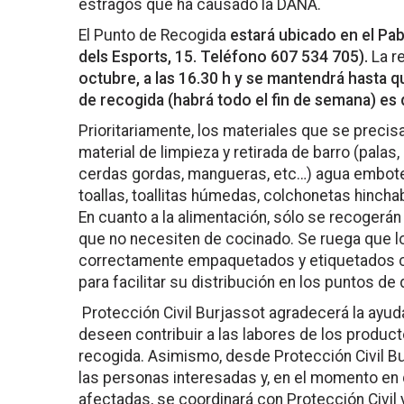
estragos que ha causado la DANA.
El Punto de Recogida
estará ubicado en el Pa
dels Esports, 15. Teléfono 607 534 705).
La r
octubre, a las 16.30 h y se mantendrá hasta q
de recogida (habrá todo el fin de semana) es d
Prioritariamente, los materiales que se preci
material de limpieza y retirada de barro (pala
cerdas gordas, mangueras, etc…) agua embotel
toallas, toallitas húmedas, colchonetas hincha
En cuanto a la alimentación, sólo se recogerá
que no necesiten de cocinado. Se ruega que l
correctamente empaquetados y etiquetados co
para facilitar su distribución en los puntos de 
Protección Civil Burjassot agradecerá la ayud
deseen contribuir a las labores de los produc
recogida. Asimismo, desde Protección Civil Bu
las personas interesadas y, en el momento en
afectadas, se coordinará con Protección Civil