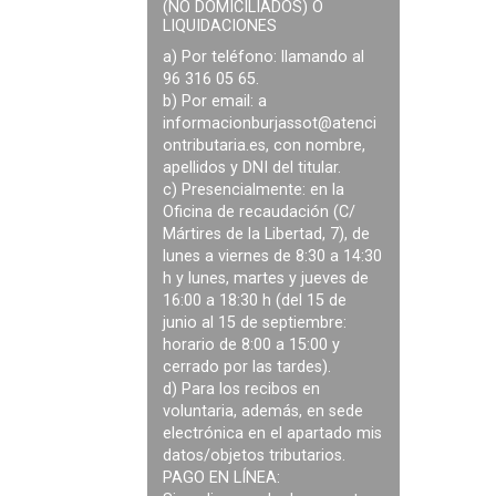
(NO DOMICILIADOS) O
LIQUIDACIONES
a) Por teléfono: llamando al
96 316 05 65.
b) Por email: a
informacionburjassot@atenci
ontributaria.es
, con nombre,
apellidos y DNI del titular.
c) Presencialmente: en la
Oficina de recaudación (C/
Mártires de la Libertad, 7), de
lunes a viernes de 8:30 a 14:30
h y lunes, martes y jueves de
16:00 a 18:30 h (del 15 de
junio al 15 de septiembre:
horario de 8:00 a 15:00 y
cerrado por las tardes).
d) Para los recibos en
voluntaria, además, en sede
electrónica en el apartado mis
datos/objetos tributarios.
PAGO EN LÍNEA: