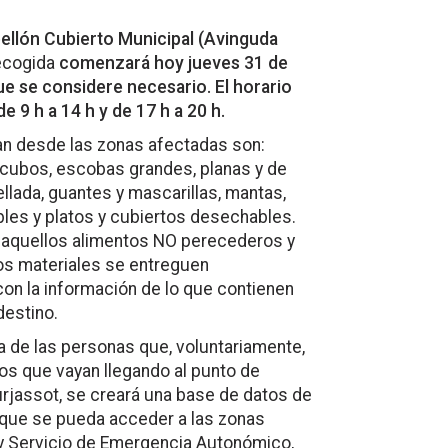
bellón Cubierto Municipal (Avinguda
ecogida
comenzará hoy jueves 31 de
ue se considere necesario. El horario
e 9 h a 14 h y de 17 h a 20 h.
san desde las zonas afectadas son:
s, cubos, escobas grandes, planas y de
lada, guantes y mascarillas, mantas,
bles y platos y cubiertos desechables.
n aquellos alimentos NO perecederos y
os materiales se entreguen
n la información de lo que contienen
destino.
a de las personas que, voluntariamente,
tos que vayan llegando al punto de
rjassot, se creará una base de datos de
 que se pueda acceder a las zonas
 y Servicio de Emergencia Autonómico,