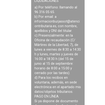
LIQUIDACIONES
a) Por teléfono: llamando al
96 316 05 65.
b) Por email: a
informacionburjassot@atenci
ontributaria.es
, con nombre,
apellidos y DNI del titular.
c) Presencialmente: en la
Oficina de recaudación (C/
Mártires de la Libertad, 7), de
lunes a viernes de 8:30 a 14:30
h y lunes, martes y jueves de
16:00 a 18:30 h (del 15 de
junio al 15 de septiembre:
horario de 8:00 a 15:00 y
cerrado por las tardes).
d) Para los recibos en
voluntaria, además, en sede
electrónica en el apartado mis
datos/objetos tributarios.
PAGO EN LÍNEA:
Si ya dispone de documento