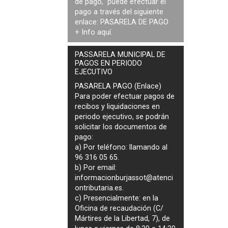
de pago, puede efectuar el
pago a través del siguiente
enlace:
PASARELA DE PAGO
+ Info
aquí
.
PASSARELA MUNICIPAL DE
PAGOS EN PERIODO
EJECUTIVO
PASARELA PAGO (Enlace)
Para poder efectuar pagos de
recibos y liquidaciones en
periodo ejecutivo
, se podrán
solicitar los documentos de
pago
:
a) Por teléfono: llamando al
96 316 05 65.
b) Por email:
informacionburjassot@atenci
ontributaria.es
.
c) Presencialmente: en la
Oficina de recaudación (C/
Mártires de la Libertad, 7), de