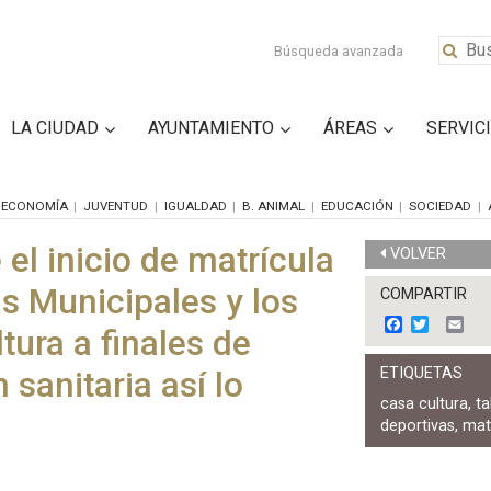
Búsqueda avanzada
LA CIUDAD
AYUNTAMIENTO
ÁREAS
SERVIC
ECONOMÍA
JUVENTUD
IGUALDAD
B. ANIMAL
EDUCACIÓN
SOCIEDAD
el inicio de matrícula
VOLVER
s Municipales y los
COMPARTIR
F
T
E
tura a finales de
a
w
m
c
i
a
ETIQUETAS
 sanitaria así lo
e
t
i
b
t
l
casa cultura
,
ta
o
e
deportivas
,
mat
o
r
k