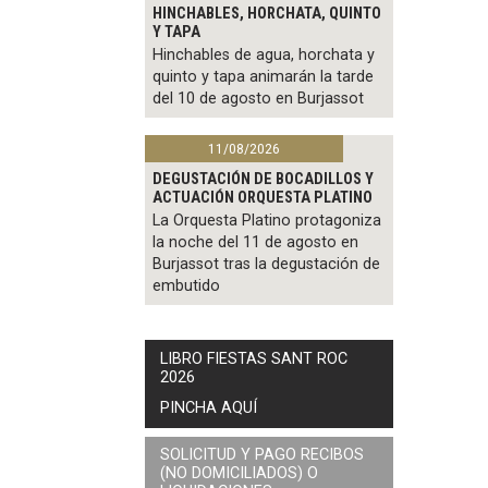
HINCHABLES, HORCHATA, QUINTO
Y TAPA
Hinchables de agua, horchata y
quinto y tapa animarán la tarde
del 10 de agosto en Burjassot
11/08/2026
DEGUSTACIÓN DE BOCADILLOS Y
ACTUACIÓN ORQUESTA PLATINO
La Orquesta Platino protagoniza
la noche del 11 de agosto en
Burjassot tras la degustación de
embutido
LIBRO FIESTAS SANT ROC
2026
PINCHA AQUÍ
SOLICITUD Y PAGO RECIBOS
(NO DOMICILIADOS) O