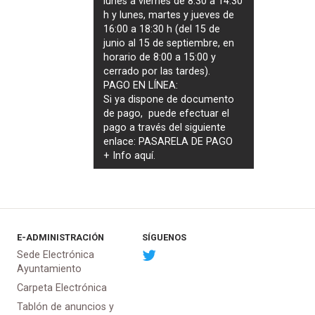
lunes a viernes de 8:30 a 14:30
h y lunes, martes y jueves de
16:00 a 18:30 h (del 15 de
junio al 15 de septiembre, en
horario de 8:00 a 15:00 y
cerrado por las tardes).
PAGO EN LÍNEA:
Si ya dispone de documento
de pago, puede efectuar el
pago a través del siguiente
enlace:
PASARELA DE PAGO
+ Info
aquí
.
E-ADMINISTRACIÓN
SÍGUENOS
Sede Electrónica
Ayuntamiento
Carpeta Electrónica
Tablón de anuncios y