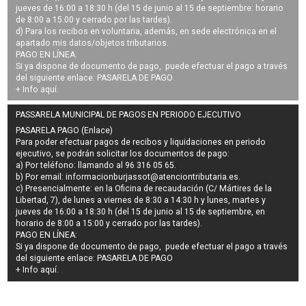
jueves de 16:00 a 18:30 h (del 15 de junio al 15 de septiembre: horario
de 8:00 a 15:00 y cerrado por las tardes).
d) Para los recibos en voluntaria, además, en sede electrónica en el
apartado mis datos/objetos tributarios.
PAGO EN LÍNEA:
Si ya dispone de documento de pago, puede efectuar el pago a través
del siguiente enlace:
PASARELA DE PAGO
+ Info
aquí
.
PASSARELA MUNICIPAL DE PAGOS EN PERIODO EJECUTIVO
PASARELA PAGO (Enlace)
Para poder efectuar pagos de
recibos y liquidaciones en periodo
ejecutivo
, se podrán
solicitar los documentos de pago
:
a) Por teléfono: llamando al 96 316 05 65.
b) Por email:
informacionburjassot@atenciontributaria.es
.
c) Presencialmente: en la Oficina de recaudación (C/ Mártires de la
Libertad, 7), de lunes a viernes de 8:30 a 14:30 h y lunes, martes y
jueves de 16:00 a 18:30 h (del 15 de junio al 15 de septiembre, en
horario de 8:00 a 15:00 y cerrado por las tardes).
PAGO EN LÍNEA:
Si ya dispone de documento de pago, puede efectuar el pago a través
del siguiente enlace:
PASARELA DE PAGO
+ Info
aquí
.