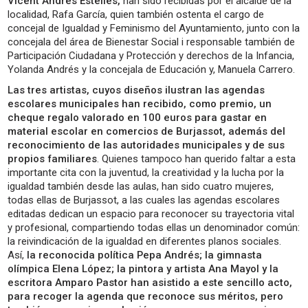
Vicent Andrés Estellés,
han sido recibidas por el alcalde de la
localidad, Rafa García, quien también ostenta el cargo de
concejal de Igualdad y Feminismo del Ayuntamiento, junto con la
concejala del área de Bienestar Social i responsable también de
Participación Ciudadana y Protección y derechos de la Infancia,
Yolanda Andrés y la concejala de Educación y, Manuela Carrero.
Las tres artistas, cuyos diseños ilustran las agendas
escolares municipales han recibido, como premio, un
cheque regalo valorado en 100 euros para gastar en
material escolar en comercios de Burjassot, además del
reconocimiento de las autoridades municipales y de sus
propios familiares
. Quienes tampoco han querido faltar a esta
importante cita con la juventud, la creatividad y la lucha por la
igualdad también desde las aulas, han sido cuatro mujeres,
todas ellas de Burjassot, a las cuales las agendas escolares
editadas dedican un espacio para reconocer su trayectoria vital
y profesional, compartiendo todas ellas un denominador común:
la reivindicación de la igualdad en diferentes planos sociales.
Así,
la reconocida política Pepa Andrés; la gimnasta
olímpica Elena López; la pintora y artista Ana Mayol y la
escritora Amparo Pastor han asistido a este sencillo acto,
para recoger la agenda que reconoce sus méritos, pero