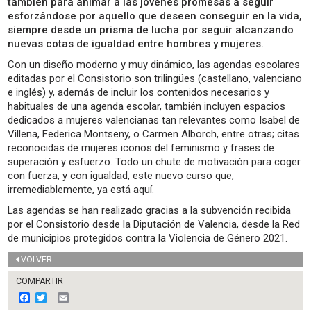
también para animar a las jóvenes promesas a seguir
esforzándose por aquello que deseen conseguir en la vida,
siempre desde un prisma de lucha por seguir alcanzando
nuevas cotas de igualdad entre hombres y mujeres.
Con un diseño moderno y muy dinámico, las agendas escolares
editadas por el Consistorio son trilingües (castellano, valenciano
e inglés) y, además de incluir los contenidos necesarios y
habituales de una agenda escolar, también incluyen espacios
dedicados a mujeres valencianas tan relevantes como Isabel de
Villena, Federica Montseny, o Carmen Alborch, entre otras; citas
reconocidas de mujeres iconos del feminismo y frases de
superación y esfuerzo. Todo un chute de motivación para coger
con fuerza, y con igualdad, este nuevo curso que,
irremediablemente, ya está aquí.
Las agendas se han realizado gracias a la subvención recibida
por el Consistorio desde la Diputación de Valencia, desde la Red
de municipios protegidos contra la Violencia de Género 2021.
VOLVER
COMPARTIR
F
T
E
a
w
m