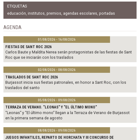
c
i
a
ETIQUETAS
e
t
i
b
t
l
educación
,
institutos
,
premios
,
agendas escolares
,
portadas
o
e
o
r
AGENDA
k
01/08/2026 - 16/08/2026
FIESTAS DE SANT ROC 2026
Carlos Baute y Maldita Nerea serán protagonistas de las fiestas de Sant
Roc que se iniciarán con los traslados
02/08/2026 - 08/08/2026
TRASLADOS DE SANT ROC 2026
Burjassot inicia sus fiestas patronales, en honor a Sant Roc, con los
traslados del santo
05/08/2026 - 09/08/2026
TERRAZA DE VERANO. "LEONAS" Y "EL ÚLTIMO MONO"
“Leonas” y “El último mono” llegan a la Terraza de Verano de Burjassot
en la primera semana de agosto
08/08/2026 - 09/08/2026
JUEGOS INFANTILES, REPARTO DE HORCHATA Y III CONCURSO DE