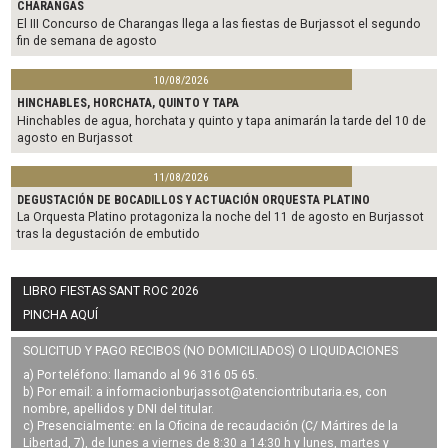
CHARANGAS
El III Concurso de Charangas llega a las fiestas de Burjassot el segundo
fin de semana de agosto
10/08/2026
HINCHABLES, HORCHATA, QUINTO Y TAPA
Hinchables de agua, horchata y quinto y tapa animarán la tarde del 10 de
agosto en Burjassot
11/08/2026
DEGUSTACIÓN DE BOCADILLOS Y ACTUACIÓN ORQUESTA PLATINO
La Orquesta Platino protagoniza la noche del 11 de agosto en Burjassot
tras la degustación de embutido
LIBRO FIESTAS SANT ROC 2026
PINCHA AQUÍ
SOLICITUD Y PAGO RECIBOS (NO DOMICILIADOS) O LIQUIDACIONES
a) Por teléfono: llamando al 96 316 05 65.
b) Por email: a
informacionburjassot@atenciontributaria.es
, con
nombre, apellidos y DNI del titular.
c) Presencialmente: en la Oficina de recaudación (C/ Mártires de la
Libertad, 7), de lunes a viernes de 8:30 a 14:30 h y lunes, martes y