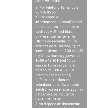
LIQUIDACIONES
a) Por teléfono: llamando al
96 316 05 65.
b) Por email: a
informacionburjassot@atenci
ontributaria.es
, con nombre,
apellidos y DNI del titular.
c) Presencialmente: en la
Oficina de recaudación (C/
Mártires de la Libertad, 7), de
lunes a viernes de 8:30 a 14:30
h y lunes, martes y jueves de
16:00 a 18:30 h (del 15 de
junio al 15 de septiembre:
horario de 8:00 a 15:00 y
cerrado por las tardes).
d) Para los recibos en
voluntaria, además, en sede
electrónica en el apartado mis
datos/objetos tributarios.
PAGO EN LÍNEA:
Si ya dispone de documento