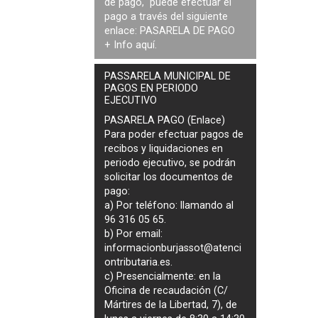
de pago, puede efectuar el
pago a través del siguiente
enlace:
PASARELA DE PAGO
+ Info
aquí
.
PASSARELA MUNICIPAL DE
PAGOS EN PERIODO
EJECUTIVO
PASARELA PAGO (Enlace)
Para poder efectuar pagos de
recibos y liquidaciones en
periodo ejecutivo
, se podrán
solicitar los documentos de
pago
:
a) Por teléfono: llamando al
96 316 05 65.
b) Por email:
informacionburjassot@atenci
ontributaria.es
.
c) Presencialmente: en la
Oficina de recaudación (C/
Mártires de la Libertad, 7), de