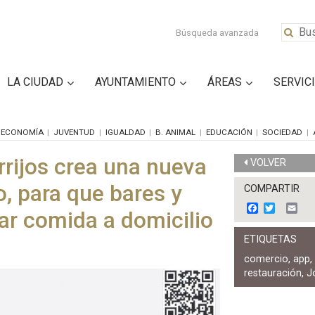
Búsqueda avanzada
LA CIUDAD
AYUNTAMIENTO
ÁREAS
SERVIC
ECONOMÍA
JUVENTUD
IGUALDAD
B. ANIMAL
EDUCACIÓN
SOCIEDAD
rrijos crea una nueva
VOLVER
o, para que bares y
COMPARTIR
F
T
E
ar comida a domicilio
a
w
m
c
i
a
ETIQUETAS
e
t
i
b
t
l
comercio
,
app
o
e
restauración
,
J
o
r
k