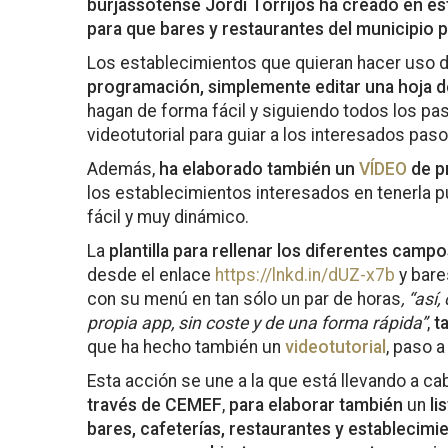
burjassotense Jordi Torrijos ha creado en es
para que bares y restaurantes del municipio p
Los establecimientos que quieran hacer uso d
programación, simplemente editar una hoja d
hagan de forma fácil y siguiendo todos los pas
videotutorial para guiar a los interesados paso
Además,
ha elaborado también un
VÍDEO
de pr
los establecimientos interesados en tenerla 
fácil y muy dinámico.
La
plantilla para rellenar los diferentes cam
desde el enlace
https://lnkd.in/dUZ-x7b
y bare
con su menú en tan sólo un par de horas
, “así
propia app, sin coste y de una forma rápida”
,
t
que ha hecho también un
videotutorial
, paso a
Esta acción se une a la que está llevando a c
través de CEMEF
,
para elaborar también
un
li
bares, cafeterías, restaurantes y establecim