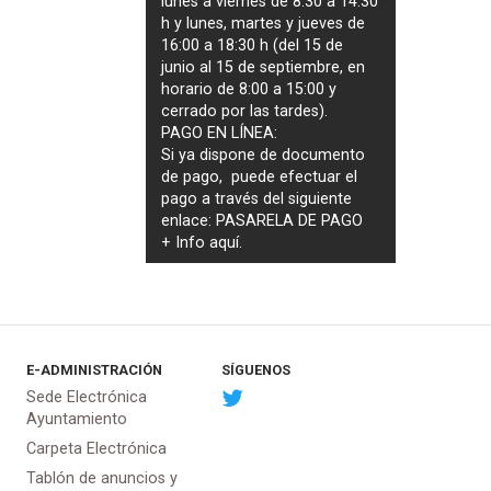
lunes a viernes de 8:30 a 14:30
h y lunes, martes y jueves de
16:00 a 18:30 h (del 15 de
junio al 15 de septiembre, en
horario de 8:00 a 15:00 y
cerrado por las tardes).
PAGO EN LÍNEA:
Si ya dispone de documento
de pago, puede efectuar el
pago a través del siguiente
enlace:
PASARELA DE PAGO
+ Info
aquí
.
E-ADMINISTRACIÓN
SÍGUENOS
Sede Electrónica
Ayuntamiento
Carpeta Electrónica
Tablón de anuncios y