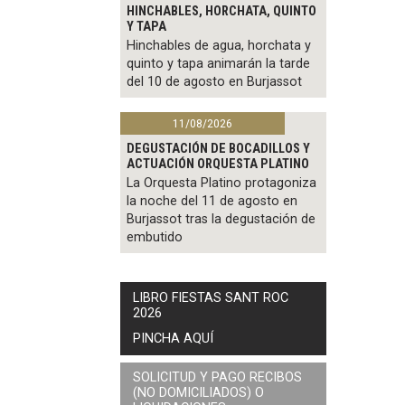
HINCHABLES, HORCHATA, QUINTO
Y TAPA
Hinchables de agua, horchata y
quinto y tapa animarán la tarde
del 10 de agosto en Burjassot
11/08/2026
DEGUSTACIÓN DE BOCADILLOS Y
ACTUACIÓN ORQUESTA PLATINO
La Orquesta Platino protagoniza
la noche del 11 de agosto en
Burjassot tras la degustación de
embutido
LIBRO FIESTAS SANT ROC
2026
PINCHA AQUÍ
SOLICITUD Y PAGO RECIBOS
(NO DOMICILIADOS) O