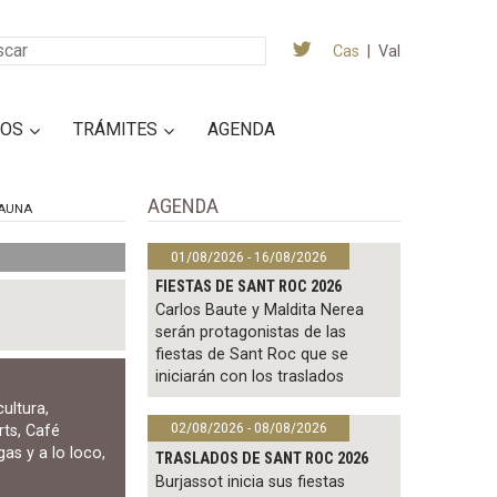
Cas
|
Val
IOS
TRÁMITES
AGENDA
AGENDA
AUNA
01/08/2026 - 16/08/2026
FIESTAS DE SANT ROC 2026
Carlos Baute y Maldita Nerea
serán protagonistas de las
fiestas de Sant Roc que se
iniciarán con los traslados
cultura
,
02/08/2026 - 08/08/2026
rts
,
Café
as y a lo loco
,
TRASLADOS DE SANT ROC 2026
Burjassot inicia sus fiestas