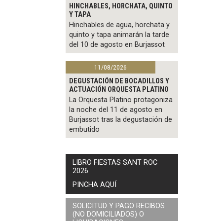
HINCHABLES, HORCHATA, QUINTO
Y TAPA
Hinchables de agua, horchata y
quinto y tapa animarán la tarde
del 10 de agosto en Burjassot
11/08/2026
DEGUSTACIÓN DE BOCADILLOS Y
ACTUACIÓN ORQUESTA PLATINO
La Orquesta Platino protagoniza
la noche del 11 de agosto en
Burjassot tras la degustación de
embutido
LIBRO FIESTAS SANT ROC
2026
PINCHA AQUÍ
SOLICITUD Y PAGO RECIBOS
(NO DOMICILIADOS) O