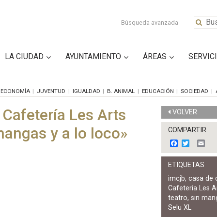
Búsqueda avanzada
LA CIUDAD
AYUNTAMIENTO
ÁREAS
SERVIC
ECONOMÍA
JUVENTUD
IGUALDAD
B. ANIMAL
EDUCACIÓN
SOCIEDAD
 Cafetería Les Arts
VOLVER
mangas y a lo loco»
COMPARTIR
F
T
E
a
w
m
c
i
a
ETIQUETAS
e
t
i
b
t
l
imcjb
,
casa de 
o
e
Cafeteria Les A
o
r
k
teatro
,
sin mang
Selu XL