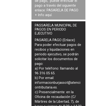
de pago, puede efectuar el
pago a través del siguiente
enlace:
PASARELA DE PAGO
+ Info
aquí
.
PASSARELA MUNICIPAL DE
PAGOS EN PERIODO
EJECUTIVO
PASARELA PAGO (Enlace)
Para poder efectuar pagos de
recibos y liquidaciones en
periodo ejecutivo
, se podrán
solicitar los documentos de
pago
:
a) Por teléfono: llamando al
96 316 05 65.
b) Por email:
informacionburjassot@atenci
ontributaria.es
.
c) Presencialmente: en la
Oficina de recaudación (C/
Mártires de la Libertad, 7), de