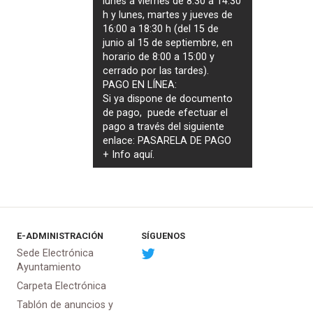
lunes a viernes de 8:30 a 14:30
h y lunes, martes y jueves de
16:00 a 18:30 h (del 15 de
junio al 15 de septiembre, en
horario de 8:00 a 15:00 y
cerrado por las tardes).
PAGO EN LÍNEA:
Si ya dispone de documento
de pago, puede efectuar el
pago a través del siguiente
enlace:
PASARELA DE PAGO
+ Info
aquí
.
E-ADMINISTRACIÓN
SÍGUENOS
Sede Electrónica
Ayuntamiento
Carpeta Electrónica
Tablón de anuncios y