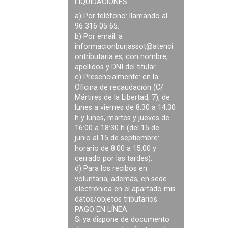
LIQUIDACIONES
a) Por teléfono: llamando al
96 316 05 65.
b) Por email: a
informacionburjassot@atenci
ontributaria.es
, con nombre,
apellidos y DNI del titular.
c) Presencialmente: en la
Oficina de recaudación (C/
Mártires de la Libertad, 7), de
lunes a viernes de 8:30 a 14:30
h y lunes, martes y jueves de
16:00 a 18:30 h (del 15 de
junio al 15 de septiembre:
horario de 8:00 a 15:00 y
cerrado por las tardes).
d) Para los recibos en
voluntaria, además, en sede
electrónica en el apartado mis
datos/objetos tributarios.
PAGO EN LÍNEA:
Si ya dispone de documento