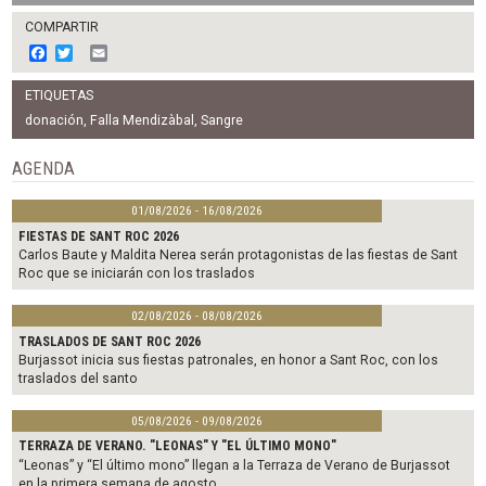
COMPARTIR
F
T
E
a
w
m
c
i
a
ETIQUETAS
e
t
i
b
t
l
donación
,
Falla Mendizàbal
,
Sangre
o
e
o
r
AGENDA
k
01/08/2026 - 16/08/2026
FIESTAS DE SANT ROC 2026
Carlos Baute y Maldita Nerea serán protagonistas de las fiestas de Sant
Roc que se iniciarán con los traslados
02/08/2026 - 08/08/2026
TRASLADOS DE SANT ROC 2026
Burjassot inicia sus fiestas patronales, en honor a Sant Roc, con los
traslados del santo
05/08/2026 - 09/08/2026
TERRAZA DE VERANO. "LEONAS" Y "EL ÚLTIMO MONO"
“Leonas” y “El último mono” llegan a la Terraza de Verano de Burjassot
en la primera semana de agosto