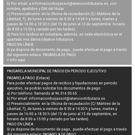
b) Por email: a
informacionburjassot@atenciontributaria.es
, con
nombre, apellidos y DNI del titular.
c) Presencialmente: en la Oficina de recaudación (C/ Mártires de la
Libertad, 7), de lunes a viernes de 8:30 a 14:30 h y lunes, martes y
jueves de 16:00 a 18:30 h (del 15 de junio al 15 de septiembre: horario
de 8:00 a 15:00 y cerrado por las tardes).
d) Para los recibos en voluntaria, además, en sede electrónica en el
apartado mis datos/objetos tributarios.
PAGO EN LÍNEA:
Si ya dispone de documento de pago, puede efectuar el pago a través
del siguiente enlace:
PASARELA DE PAGO
+ Info
aquí
.
PASSARELA MUNICIPAL DE PAGOS EN PERIODO EJECUTIVO
PASARELA PAGO (Enlace)
Para poder efectuar pagos de
recibos y liquidaciones en periodo
ejecutivo
, se podrán
solicitar los documentos de pago
:
a) Por teléfono: llamando al 96 316 05 65.
b) Por email:
informacionburjassot@atenciontributaria.es
.
c) Presencialmente: en la Oficina de recaudación (C/ Mártires de la
Libertad, 7), de lunes a viernes de 8:30 a 14:30 h y lunes, martes y
jueves de 16:00 a 18:30 h (del 15 de junio al 15 de septiembre, en
horario de 8:00 a 15:00 y cerrado por las tardes).
PAGO EN LÍNEA:
Si ya dispone de documento de pago, puede efectuar el pago a través
del siguiente enlace:
PASARELA DE PAGO