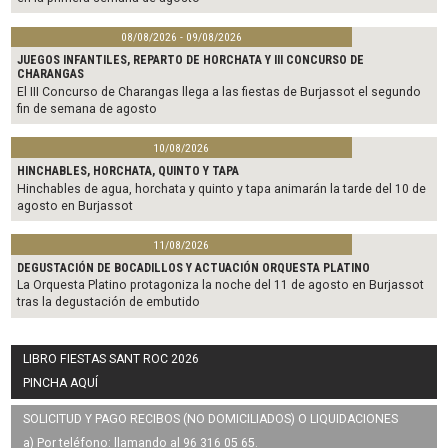
08/08/2026 - 09/08/2026
JUEGOS INFANTILES, REPARTO DE HORCHATA Y III CONCURSO DE
CHARANGAS
El III Concurso de Charangas llega a las fiestas de Burjassot el segundo
fin de semana de agosto
10/08/2026
HINCHABLES, HORCHATA, QUINTO Y TAPA
Hinchables de agua, horchata y quinto y tapa animarán la tarde del 10 de
agosto en Burjassot
11/08/2026
DEGUSTACIÓN DE BOCADILLOS Y ACTUACIÓN ORQUESTA PLATINO
La Orquesta Platino protagoniza la noche del 11 de agosto en Burjassot
tras la degustación de embutido
LIBRO FIESTAS SANT ROC 2026
PINCHA AQUÍ
SOLICITUD Y PAGO RECIBOS (NO DOMICILIADOS) O LIQUIDACIONES
a) Por teléfono: llamando al 96 316 05 65.