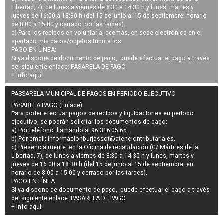
Libertad, 7), de lunes a viernes de 8:30 a 14:30 h y lunes, martes y
jueves de 16:00 a 18:30 h (del 15 de junio al 15 de septiembre: horario
de 8:00 a 15:00 y cerrado por las tardes).
d) Para los recibos en voluntaria, además, en sede electrónica en el
apartado mis datos/objetos tributarios.
PAGO EN LÍNEA:
Si ya dispone de documento de pago, puede efectuar el pago a través
del siguiente enlace:
PASARELA DE PAGO
+ Info
aquí
.
PASSARELA MUNICIPAL DE PAGOS EN PERIODO EJECUTIVO
PASARELA PAGO (Enlace)
Para poder efectuar pagos de
recibos y liquidaciones en periodo
ejecutivo
, se podrán
solicitar los documentos de pago
:
a) Por teléfono: llamando al 96 316 05 65.
b) Por email:
informacionburjassot@atenciontributaria.es
.
c) Presencialmente: en la Oficina de recaudación (C/ Mártires de la
Libertad, 7), de lunes a viernes de 8:30 a 14:30 h y lunes, martes y
jueves de 16:00 a 18:30 h (del 15 de junio al 15 de septiembre, en
horario de 8:00 a 15:00 y cerrado por las tardes).
PAGO EN LÍNEA:
Si ya dispone de documento de pago, puede efectuar el pago a través
del siguiente enlace:
PASARELA DE PAGO
+ Info
aquí
.