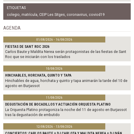
a
w
m
c
i
a
ETIQUETAS
e
t
i
b
t
l
colegio
,
matrícula
,
CEIP Les Sitges
,
coronavirus
,
coviod19
o
e
o
r
AGENDA
k
01/08/2026 - 16/08/2026
FIESTAS DE SANT ROC 2026
Carlos Baute y Maldita Nerea serán protagonistas de las fiestas de Sant
Roc que se iniciarán con los traslados
10/08/2026
HINCHABLES, HORCHATA, QUINTO Y TAPA
Hinchables de agua, horchata y quinto y tapa animarán la tarde del 10 de
agosto en Burjassot
11/08/2026
DEGUSTACIÓN DE BOCADILLOS Y ACTUACIÓN ORQUESTA PLATINO
La Orquesta Platino protagoniza la noche del 11 de agosto en Burjassot
tras la degustación de embutido
12/08/2026 - 13/08/2026
CONCIERTOS: CARLOS BAUTE + DJ CARLOTA Y MALDITA NEREA + DJ IVÁN