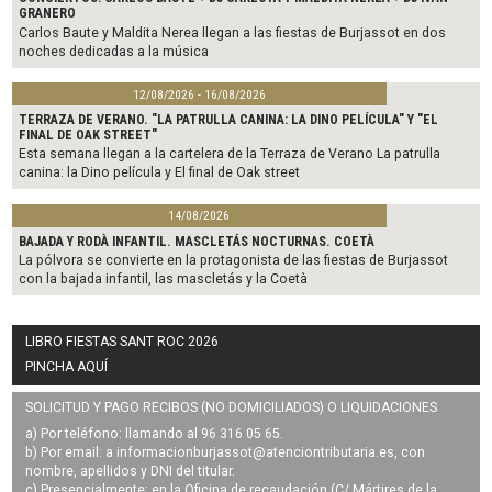
GRANERO
Carlos Baute y Maldita Nerea llegan a las fiestas de Burjassot en dos
noches dedicadas a la música
12/08/2026 - 16/08/2026
TERRAZA DE VERANO. "LA PATRULLA CANINA: LA DINO PELÍCULA" Y "EL
FINAL DE OAK STREET"
Esta semana llegan a la cartelera de la Terraza de Verano La patrulla
canina: la Dino película y El final de Oak street
14/08/2026
BAJADA Y RODÀ INFANTIL. MASCLETÁS NOCTURNAS. COETÀ
La pólvora se convierte en la protagonista de las fiestas de Burjassot
con la bajada infantil, las mascletás y la Coetà
LIBRO FIESTAS SANT ROC 2026
PINCHA AQUÍ
SOLICITUD Y PAGO RECIBOS (NO DOMICILIADOS) O LIQUIDACIONES
a) Por teléfono: llamando al 96 316 05 65.
b) Por email: a
informacionburjassot@atenciontributaria.es
, con
nombre, apellidos y DNI del titular.
c) Presencialmente: en la Oficina de recaudación (C/ Mártires de la