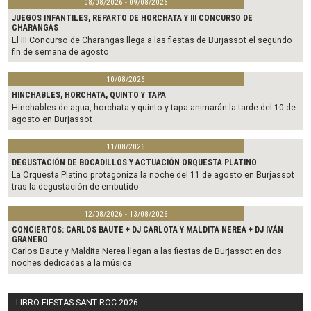
08/08/2026 - 09/08/2026
JUEGOS INFANTILES, REPARTO DE HORCHATA Y III CONCURSO DE
CHARANGAS
El III Concurso de Charangas llega a las fiestas de Burjassot el segundo
fin de semana de agosto
10/08/2026
HINCHABLES, HORCHATA, QUINTO Y TAPA
Hinchables de agua, horchata y quinto y tapa animarán la tarde del 10 de
agosto en Burjassot
11/08/2026
DEGUSTACIÓN DE BOCADILLOS Y ACTUACIÓN ORQUESTA PLATINO
La Orquesta Platino protagoniza la noche del 11 de agosto en Burjassot
tras la degustación de embutido
12/08/2026 - 13/08/2026
CONCIERTOS: CARLOS BAUTE + DJ CARLOTA Y MALDITA NEREA + DJ IVÁN
GRANERO
Carlos Baute y Maldita Nerea llegan a las fiestas de Burjassot en dos
noches dedicadas a la música
LIBRO FIESTAS SANT ROC 2026