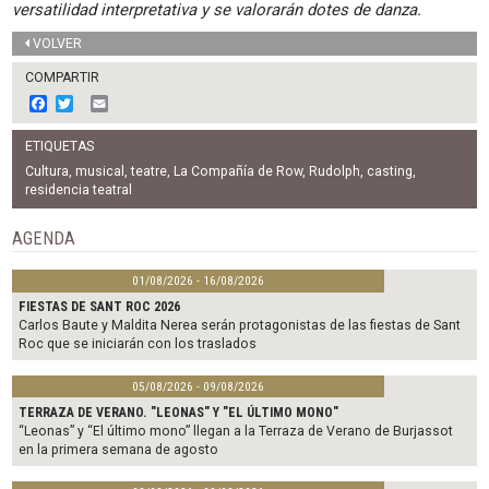
versatilidad interpretativa y se valorarán dotes de danza.
VOLVER
COMPARTIR
F
T
E
a
w
m
c
i
a
ETIQUETAS
e
t
i
b
t
l
Cultura
,
musical
,
teatre
,
La Compañía de Row
,
Rudolph
,
casting
,
o
e
residencia teatral
o
r
k
AGENDA
01/08/2026 - 16/08/2026
FIESTAS DE SANT ROC 2026
Carlos Baute y Maldita Nerea serán protagonistas de las fiestas de Sant
Roc que se iniciarán con los traslados
05/08/2026 - 09/08/2026
TERRAZA DE VERANO. "LEONAS" Y "EL ÚLTIMO MONO"
“Leonas” y “El último mono” llegan a la Terraza de Verano de Burjassot
en la primera semana de agosto