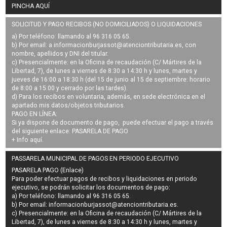
PINCHA AQUÍ
SOLICITUD Y PAGO RECIBOS (NO DOMICILIADOS) O LIQUIDACIONES
a) Por teléfono: llamando al 96 316 05 65.
b) Por email: a
informacionburjassot@atenciontributaria.es
, con
nombre, apellidos y DNI del titular.
c) Presencialmente: en la Oficina de recaudación (C/ Mártires de la
Libertad, 7), de lunes a viernes de 8:30 a 14:30 h y lunes, martes y
jueves de 16:00 a 18:30 h (del 15 de junio al 15 de septiembre: horario
de 8:00 a 15:00 y cerrado por las tardes).
d) Para los recibos en voluntaria, además, en sede electrónica en el
apartado mis datos/objetos tributarios.
PAGO EN LÍNEA:
Si ya dispone de documento de pago, puede efectuar el pago a través
del siguiente enlace:
PASARELA DE PAGO
+ Info
aquí
.
PASSARELA MUNICIPAL DE PAGOS EN PERIODO EJECUTIVO
PASARELA PAGO (Enlace)
Para poder efectuar pagos de
recibos y liquidaciones en periodo
ejecutivo
, se podrán
solicitar los documentos de pago
:
a) Por teléfono: llamando al 96 316 05 65.
b) Por email:
informacionburjassot@atenciontributaria.es
.
c) Presencialmente: en la Oficina de recaudación (C/ Mártires de la
Libertad, 7), de lunes a viernes de 8:30 a 14:30 h y lunes, martes y