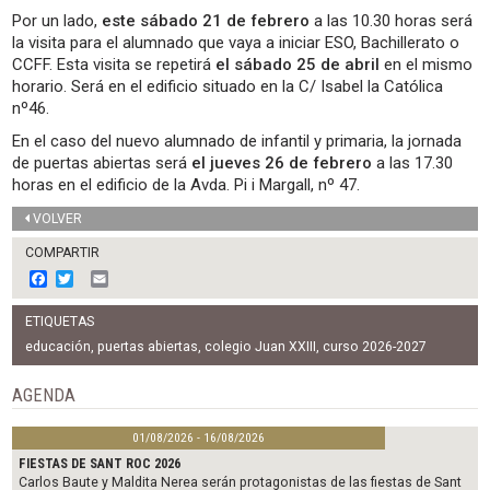
Por un lado,
este sábado 21 de febrero
a las 10.30 horas será
la visita para el alumnado que vaya a iniciar ESO, Bachillerato o
CCFF. Esta visita se repetirá
el sábado 25 de abril
en el mismo
horario. Será en el edificio situado en la C/ Isabel la Católica
nº46.
En el caso del nuevo alumnado de infantil y primaria, la jornada
de puertas abiertas será
el jueves 26 de febrero
a las 17.30
horas en el edificio de la Avda. Pi i Margall, nº 47.
VOLVER
COMPARTIR
F
T
E
a
w
m
c
i
a
ETIQUETAS
e
t
i
b
t
l
educación
,
puertas abiertas
,
colegio Juan XXIII
,
curso 2026-2027
o
e
o
r
AGENDA
k
01/08/2026 - 16/08/2026
FIESTAS DE SANT ROC 2026
Carlos Baute y Maldita Nerea serán protagonistas de las fiestas de Sant