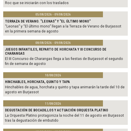
Roc que se iniciarán con los traslados
05/08/2026 - 09/08/2026
TERRAZA DE VERANO. "LEONAS" Y "EL ÚLTIMO MONO"
“Leonas” y “El último mono” llegan a la Terraza de Verano de Burjassot
en la primera semana de agosto
08/08/2026 - 09/08/2026
JUEGOS INFANTILES, REPARTO DE HORCHATA Y III CONCURSO DE
CHARANGAS
El III Concurso de Charangas llega a las fiestas de Burjassot el segundo
fin de semana de agosto
10/08/2026
HINCHABLES, HORCHATA, QUINTO Y TAPA
Hinchables de agua, horchata y quinto y tapa animarán la tarde del 10 de
agosto en Burjassot
11/08/2026
DEGUSTACIÓN DE BOCADILLOS Y ACTUACIÓN ORQUESTA PLATINO
La Orquesta Platino protagoniza la noche del 11 de agosto en Burjassot
tras la degustación de embutido