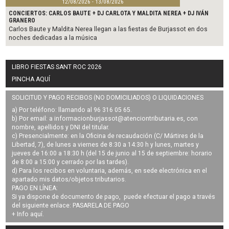
12/08/2026 - 13/08/2026
CONCIERTOS: CARLOS BAUTE + DJ CARLOTA Y MALDITA NEREA + DJ IVÁN
GRANERO
Carlos Baute y Maldita Nerea llegan a las fiestas de Burjassot en dos
noches dedicadas a la música
LIBRO FIESTAS SANT ROC 2026
PINCHA AQUÍ
SOLICITUD Y PAGO RECIBOS (NO DOMICILIADOS) O LIQUIDACIONES
a) Por teléfono: llamando al 96 316 05 65.
b) Por email: a
informacionburjassot@atenciontributaria.es
, con
nombre, apellidos y DNI del titular.
c) Presencialmente: en la Oficina de recaudación (C/ Mártires de la
Libertad, 7), de lunes a viernes de 8:30 a 14:30 h y lunes, martes y
jueves de 16:00 a 18:30 h (del 15 de junio al 15 de septiembre: horario
de 8:00 a 15:00 y cerrado por las tardes).
d) Para los recibos en voluntaria, además, en sede electrónica en el
apartado mis datos/objetos tributarios.
PAGO EN LÍNEA:
Si ya dispone de documento de pago, puede efectuar el pago a través
del siguiente enlace:
PASARELA DE PAGO
+ Info
aquí
.