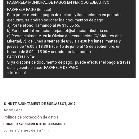
PASSARELA MUNICIPAL DE PAGOS EN PERIODO EJECUTIVO
PASARELA PAGO (Enlace)
Para poder efectuar pagos de
recibos y liquidaciones en periodo
ejecutivo
, se podrán
solicitar los documentos de pago
:
a) Por teléfono: llamando al 96 316 05 65.
b) Por email:
informacionburjassot@atenciontributaria.es
.
c) Presencialmente: en la Oficina de recaudación (C/ Mártires de la
Libertad, 7), de lunes a viernes de 8:30 a 14:30 h y lunes, martes y
jueves de 16:00 a 18:30 h (del 15 de junio al 15 de septiembre, en
horario de 8:00 a 15:00 y cerrado por las tardes).
PAGO EN LÍNEA:
Si ya dispone de documento de pago, puede efectuar el pago a través
del siguiente enlace:
PASARELA DE PAGO
+ Info
aquí
.
© NNTT AJUNTAMENT DE BURJASSOT, 2017
Aviso Legal
Política de protección de datos
HORARIO AYUNTAMIENTO DE BURJASSOT
Lunes a Viernes de 9 a 14 h