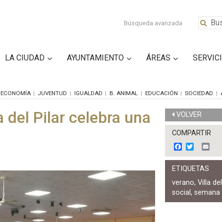
Búsqueda avanzada
LA CIUDAD
AYUNTAMIENTO
ÁREAS
SERVIC
ECONOMÍA
JUVENTUD
IGUALDAD
B. ANIMAL
EDUCACIÓN
SOCIEDAD
a del Pilar celebra una
VOLVER
COMPARTIR
F
T
E
a
w
m
c
i
a
ETIQUETAS
e
t
i
b
t
l
verano
,
Villa del
o
e
social
,
semana 
o
r
k