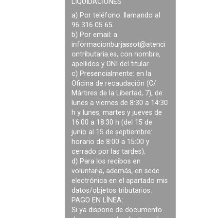
LIQUIDACIONES
a) Por teléfono: llamando al
96 316 05 65.
b) Por email: a
informacionburjassot@atenci
ontributaria.es
, con nombre,
apellidos y DNI del titular.
c) Presencialmente: en la
Oficina de recaudación (C/
Mártires de la Libertad, 7), de
lunes a viernes de 8:30 a 14:30
h y lunes, martes y jueves de
16:00 a 18:30 h (del 15 de
junio al 15 de septiembre:
horario de 8:00 a 15:00 y
cerrado por las tardes).
d) Para los recibos en
voluntaria, además, en sede
electrónica en el apartado mis
datos/objetos tributarios.
PAGO EN LÍNEA:
Si ya dispone de documento