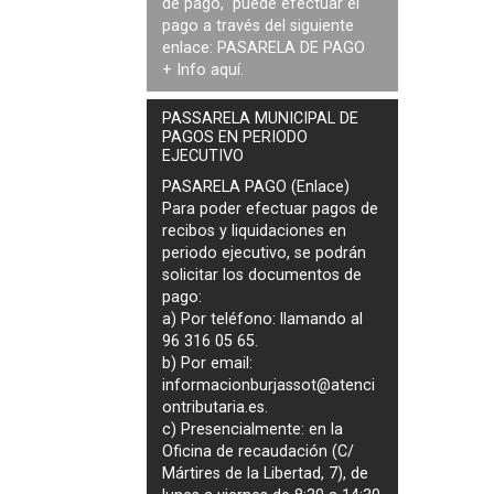
de pago, puede efectuar el
pago a través del siguiente
enlace:
PASARELA DE PAGO
+ Info
aquí
.
PASSARELA MUNICIPAL DE
PAGOS EN PERIODO
EJECUTIVO
PASARELA PAGO (Enlace)
Para poder efectuar pagos de
recibos y liquidaciones en
periodo ejecutivo
, se podrán
solicitar los documentos de
pago
:
a) Por teléfono: llamando al
96 316 05 65.
b) Por email:
informacionburjassot@atenci
ontributaria.es
.
c) Presencialmente: en la
Oficina de recaudación (C/
Mártires de la Libertad, 7), de