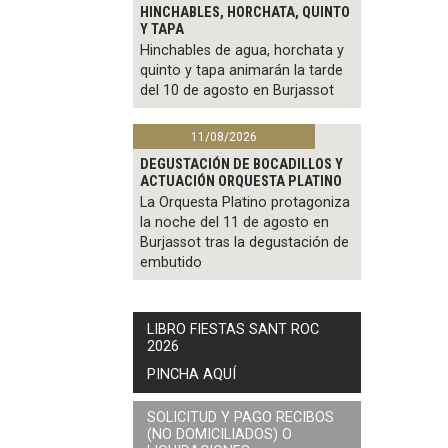
HINCHABLES, HORCHATA, QUINTO
Y TAPA
Hinchables de agua, horchata y
quinto y tapa animarán la tarde
del 10 de agosto en Burjassot
11/08/2026
DEGUSTACIÓN DE BOCADILLOS Y
ACTUACIÓN ORQUESTA PLATINO
La Orquesta Platino protagoniza
la noche del 11 de agosto en
Burjassot tras la degustación de
embutido
LIBRO FIESTAS SANT ROC
2026
PINCHA AQUÍ
SOLICITUD Y PAGO RECIBOS
(NO DOMICILIADOS) O