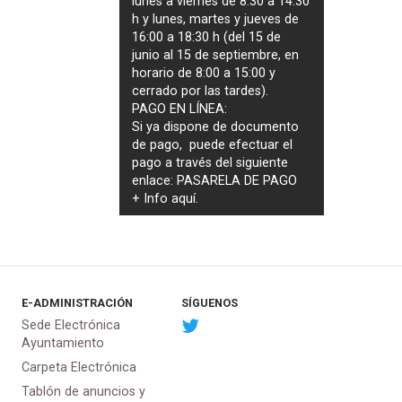
lunes a viernes de 8:30 a 14:30
h y lunes, martes y jueves de
16:00 a 18:30 h (del 15 de
junio al 15 de septiembre, en
horario de 8:00 a 15:00 y
cerrado por las tardes).
PAGO EN LÍNEA:
Si ya dispone de documento
de pago, puede efectuar el
pago a través del siguiente
enlace:
PASARELA DE PAGO
+ Info
aquí
.
E-ADMINISTRACIÓN
SÍGUENOS
Sede Electrónica
Ayuntamiento
Carpeta Electrónica
Tablón de anuncios y