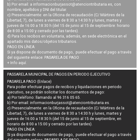
b) Por email: a
informacionburjassot@atenciontributaria.es
, con
nombre, apellidos y DNI del titular.
c) Presencialmente: en la Oficina de recaudación (C/ Mártires de la
Libertad, 7), de lunes a viernes de 8:30 a 14:30 h y lunes, martes y
jueves de 16:00 a 18:30 h (del 15 de junio al 15 de septiembre: horario
de 8:00 a 15:00 y cerrado por las tardes).
d) Para los recibos en voluntaria, además, en sede electrónica en el
apartado mis datos/objetos tributarios.
PAGO EN LÍNEA:
Si ya dispone de documento de pago, puede efectuar el pago a través
del siguiente enlace:
PASARELA DE PAGO
+ Info
aquí
.
PASSARELA MUNICIPAL DE PAGOS EN PERIODO EJECUTIVO
PASARELA PAGO (Enlace)
Para poder efectuar pagos de
recibos y liquidaciones en periodo
ejecutivo
, se podrán
solicitar los documentos de pago
:
a) Por teléfono: llamando al 96 316 05 65.
b) Por email:
informacionburjassot@atenciontributaria.es
.
c) Presencialmente: en la Oficina de recaudación (C/ Mártires de la
Libertad, 7), de lunes a viernes de 8:30 a 14:30 h y lunes, martes y
jueves de 16:00 a 18:30 h (del 15 de junio al 15 de septiembre, en
horario de 8:00 a 15:00 y cerrado por las tardes).
PAGO EN LÍNEA:
Si ya dispone de documento de pago, puede efectuar el pago a través