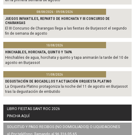
08/08/2026 - 09/08/2026
JUEGOS INFANTILES, REPARTO DE HORCHATA Y III CONCURSO DE
CHARANGAS
El III Concurso de Charangas llega a las fiestas de Burjassot el segundo
fin de semana de agosto
10/08/2026
HINCHABLES, HORCHATA, QUINTO Y TAPA
Hinchables de agua, horchata y quinto y tapa animarán la tarde del 10 de
agosto en Burjassot
11/08/2026
DEGUSTACIÓN DE BOCADILLOS Y ACTUACIÓN ORQUESTA PLATINO
La Orquesta Platino protagoniza la noche del 11 de agosto en Burjassot
tras la degustación de embutido
LIBRO FIESTAS SANT ROC 2026
PINCHA AQUÍ
SOLICITUD Y PAGO RECIBOS (NO DOMICILIADOS) O LIQUIDACIONES
a) Por teléfono: llamando al 96 316 05 65.