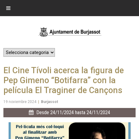
El Cine Tívoli acerca la figura de
Pep Gimeno “Botifarra” con la
película El Traginer de Cançons
19 noviembre 2024
|
Burjassot
Desde 24/11/2024 hasta 24/11/2024