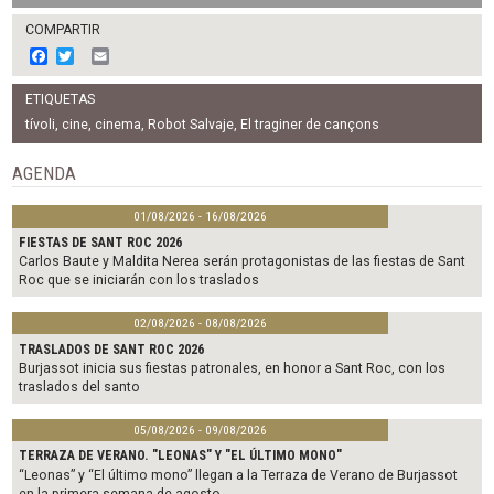
COMPARTIR
F
T
E
a
w
m
c
i
a
ETIQUETAS
e
t
i
b
t
l
tívoli
,
cine
,
cinema
,
Robot Salvaje
,
El traginer de cançons
o
e
o
r
AGENDA
k
01/08/2026 - 16/08/2026
FIESTAS DE SANT ROC 2026
Carlos Baute y Maldita Nerea serán protagonistas de las fiestas de Sant
Roc que se iniciarán con los traslados
02/08/2026 - 08/08/2026
TRASLADOS DE SANT ROC 2026
Burjassot inicia sus fiestas patronales, en honor a Sant Roc, con los
traslados del santo
05/08/2026 - 09/08/2026
TERRAZA DE VERANO. "LEONAS" Y "EL ÚLTIMO MONO"
“Leonas” y “El último mono” llegan a la Terraza de Verano de Burjassot
en la primera semana de agosto