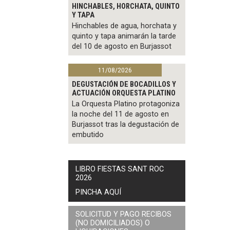
HINCHABLES, HORCHATA, QUINTO
Y TAPA
Hinchables de agua, horchata y
quinto y tapa animarán la tarde
del 10 de agosto en Burjassot
11/08/2026
DEGUSTACIÓN DE BOCADILLOS Y
ACTUACIÓN ORQUESTA PLATINO
La Orquesta Platino protagoniza
la noche del 11 de agosto en
Burjassot tras la degustación de
embutido
LIBRO FIESTAS SANT ROC
2026
PINCHA AQUÍ
SOLICITUD Y PAGO RECIBOS
(NO DOMICILIADOS) O