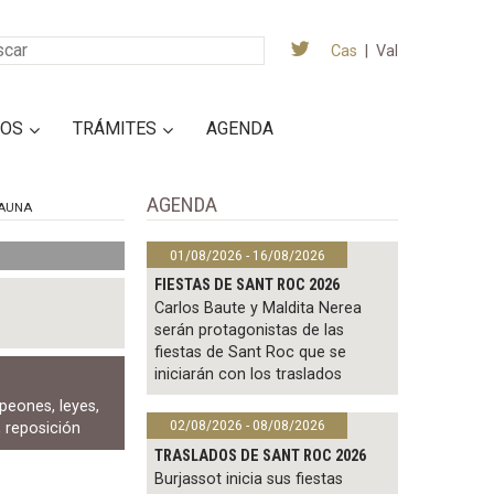
Cas
|
Val
IOS
TRÁMITES
AGENDA
AGENDA
AUNA
01/08/2026 - 16/08/2026
FIESTAS DE SANT ROC 2026
Carlos Baute y Maldita Nerea
serán protagonistas de las
fiestas de Sant Roc que se
iniciarán con los traslados
peones
,
leyes
,
02/08/2026 - 08/08/2026
,
reposición
TRASLADOS DE SANT ROC 2026
Burjassot inicia sus fiestas