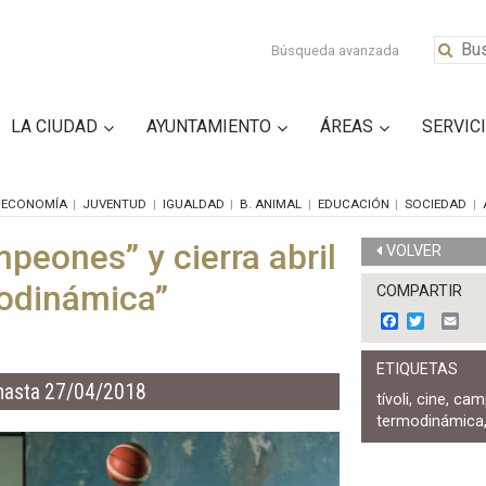
Búsqueda avanzada
LA CIUDAD
AYUNTAMIENTO
ÁREAS
SERVIC
ECONOMÍA
JUVENTUD
IGUALDAD
B. ANIMAL
EDUCACIÓN
SOCIEDAD
mpeones” y cierra abril
VOLVER
modinámica”
COMPARTIR
F
T
E
a
w
m
c
i
a
ETIQUETAS
e
t
i
hasta 27/04/2018
b
t
l
tívoli
,
cine
,
cam
o
e
termodinámica
o
r
k