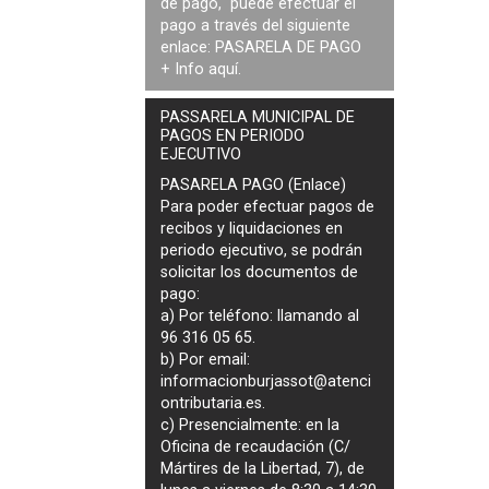
de pago, puede efectuar el
pago a través del siguiente
enlace:
PASARELA DE PAGO
+ Info
aquí
.
PASSARELA MUNICIPAL DE
PAGOS EN PERIODO
EJECUTIVO
PASARELA PAGO (Enlace)
Para poder efectuar pagos de
recibos y liquidaciones en
periodo ejecutivo
, se podrán
solicitar los documentos de
pago
:
a) Por teléfono: llamando al
96 316 05 65.
b) Por email:
informacionburjassot@atenci
ontributaria.es
.
c) Presencialmente: en la
Oficina de recaudación (C/
Mártires de la Libertad, 7), de