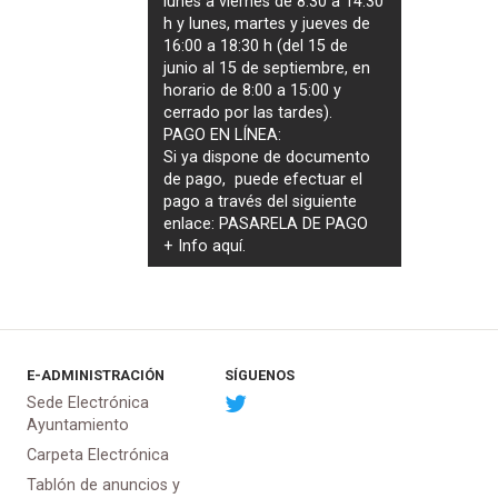
lunes a viernes de 8:30 a 14:30
h y lunes, martes y jueves de
16:00 a 18:30 h (del 15 de
junio al 15 de septiembre, en
horario de 8:00 a 15:00 y
cerrado por las tardes).
PAGO EN LÍNEA:
Si ya dispone de documento
de pago, puede efectuar el
pago a través del siguiente
enlace:
PASARELA DE PAGO
+ Info
aquí
.
E-ADMINISTRACIÓN
SÍGUENOS
Sede Electrónica
Ayuntamiento
Carpeta Electrónica
Tablón de anuncios y