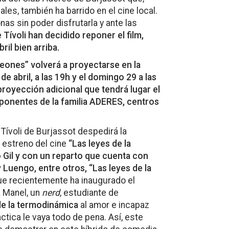
ales, también ha barrido en el cine local.
as sin poder disfrutarla y ante las
e Tívoli han decidido reponer el film,
ril bien arriba.
ones” volverá a proyectarse en la
 de abril, a las 19h y el domingo 29 a las
proyección adicional que tendrá lugar el
mponentes de la familia ADERES, centros
Tívoli de Burjassot despedirá la
 estreno del cine
“Las leyes de la
o Gil y con un reparto que cuenta con
 Luengo, entre otros, “Las leyes de la
e recientemente ha inaugurado el
a Manel, un
nerd
, estudiante de
de la termodinámica
al amor e incapaz
áctica le vaya todo de pena. Así, este