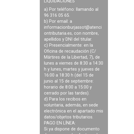
LIQUIDACIONES
a) Por teléfono: llamando al
96 316 05 65.
b) Por email: a
informacionburjassot@atenci
ontributaria.es
, con nombre,
apellidos y DNI del titular.
c) Presencialmente: en la
Oficina de recaudación (C/
Mártires de la Libertad, 7), de
lunes a viernes de 8:30 a 14:30
h y lunes, martes y jueves de
16:00 a 18:30 h (del 15 de
junio al 15 de septiembre:
horario de 8:00 a 15:00 y
cerrado por las tardes).
d) Para los recibos en
voluntaria, además, en sede
electrónica en el apartado mis
datos/objetos tributarios.
PAGO EN LÍNEA:
Si ya dispone de documento