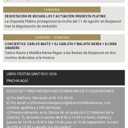
11/08/2026
DEGUSTACIÓN DE BOCADILLOS Y ACTUACIÓN ORQUESTA PLATINO
La Orquesta Platino protagoniza la noche del 11 de agosto en Burjassot
tras la degustación de embutido
12/08/2026 - 13/08/2026
CONCIERTOS: CARLOS BAUTE + DJ CARLOTA Y MALDITA NEREA + DJ IVÁN
GRANERO
Carlos Baute y Maldita Nerea llegan a las fiestas de Burjassot en dos
noches dedicadas a la música
LIBRO FIESTAS SANT ROC 2026
PINCHA AQUÍ
SOLICITUD Y PAGO RECIBOS (NO DOMICILIADOS) O LIQUIDACIONES
a) Por teléfono: llamando al 96 316 05 65.
b) Por email: a
informacionburjassot@atenciontributaria.es
, con
nombre, apellidos y DNI del titular.
c) Presencialmente: en la Oficina de recaudación (C/ Mártires de la
Libertad, 7), de lunes a viernes de 8:30 a 14:30 h y lunes, martes y
jueves de 16:00 a 18:30 h (del 15 de junio al 15 de septiembre: horario
de 8:00 a 15:00 y cerrado por las tardes).