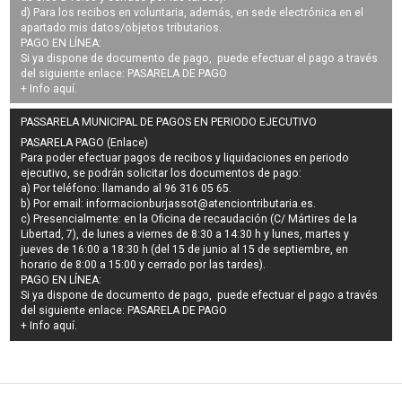
d) Para los recibos en voluntaria, además, en sede electrónica en el
apartado mis datos/objetos tributarios.
PAGO EN LÍNEA:
Si ya dispone de documento de pago, puede efectuar el pago a través
del siguiente enlace:
PASARELA DE PAGO
+ Info
aquí
.
PASSARELA MUNICIPAL DE PAGOS EN PERIODO EJECUTIVO
PASARELA PAGO (Enlace)
Para poder efectuar pagos de
recibos y liquidaciones en periodo
ejecutivo
, se podrán
solicitar los documentos de pago
:
a) Por teléfono: llamando al 96 316 05 65.
b) Por email:
informacionburjassot@atenciontributaria.es
.
c) Presencialmente: en la Oficina de recaudación (C/ Mártires de la
Libertad, 7), de lunes a viernes de 8:30 a 14:30 h y lunes, martes y
jueves de 16:00 a 18:30 h (del 15 de junio al 15 de septiembre, en
horario de 8:00 a 15:00 y cerrado por las tardes).
PAGO EN LÍNEA:
Si ya dispone de documento de pago, puede efectuar el pago a través
del siguiente enlace:
PASARELA DE PAGO
+ Info
aquí
.