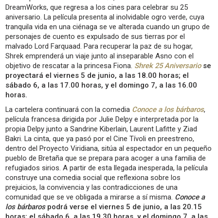
DreamWorks, que regresa a los cines para celebrar su 25
aniversario. La película presenta al inolvidable ogro verde, cuya
tranquila vida en una ciénaga se ve alterada cuando un grupo de
personajes de cuento es expulsado de sus tierras por el
malvado Lord Farquaad. Para recuperar la paz de su hogar,
Shrek emprenderá un viaje junto al inseparable Asno con el
objetivo de rescatar a la princesa Fiona.
Shrek 25 Aniversario
se
proyectará el viernes 5 de junio, a las 18.00 horas; el
sábado 6, a las 17.00 horas, y el domingo 7, a las 16.00
horas.
La cartelera continuará con la comedia
Conoce a los bárbaros
,
película francesa dirigida por Julie Delpy e interpretada por la
propia Delpy junto a Sandrine Kiberlain, Laurent Lafitte y Ziad
Bakri. La cinta, que ya pasó por el Cine Tívoli en preestreno,
dentro del Proyecto Viridiana, sitúa al espectador en un pequeño
pueblo de Bretaña que se prepara para acoger a una familia de
refugiados sirios. A partir de esta llegada inesperada, la película
construye una comedia social que reflexiona sobre los
prejuicios, la convivencia y las contradicciones de una
comunidad que se ve obligada a mirarse a sí misma.
Conoce a
los bárbaros
podrá verse el viernes 5 de junio, a las 20.15
horas; el sábado 6, a las 19.30 horas, y el domingo 7, a las