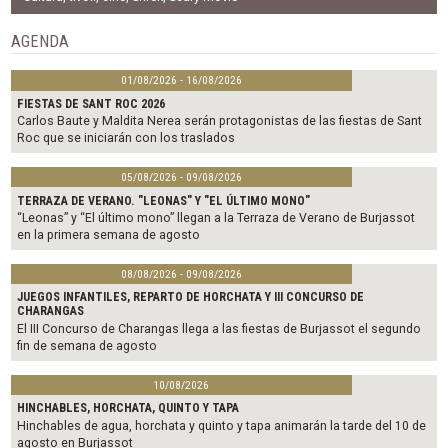
o
e
o
r
AGENDA
k
01/08/2026 - 16/08/2026
FIESTAS DE SANT ROC 2026
Carlos Baute y Maldita Nerea serán protagonistas de las fiestas de Sant
Roc que se iniciarán con los traslados
05/08/2026 - 09/08/2026
TERRAZA DE VERANO. "LEONAS" Y "EL ÚLTIMO MONO"
“Leonas” y “El último mono” llegan a la Terraza de Verano de Burjassot
en la primera semana de agosto
08/08/2026 - 09/08/2026
JUEGOS INFANTILES, REPARTO DE HORCHATA Y III CONCURSO DE
CHARANGAS
El III Concurso de Charangas llega a las fiestas de Burjassot el segundo
fin de semana de agosto
10/08/2026
HINCHABLES, HORCHATA, QUINTO Y TAPA
Hinchables de agua, horchata y quinto y tapa animarán la tarde del 10 de
agosto en Burjassot