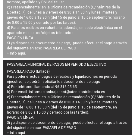
nombre, apellidos y DNI del titular.
c) Presencialmente: en la Oficina de recaudación (C/ Mártires de la
Libertad, 7), de lunes a viernes de 8:30 a 14:30 h y lunes, martes y
jueves de 16:00 a 18:30 h (del 15 de junio al 15 de septiembre: horario
de 8:00 a 15:00 y cerrado por las tardes).
d) Para los recibos en voluntaria, además, en sede electrónica en el
apartado mis datos/objetos tributarios.
PAGO EN LÍNEA:
Si ya dispone de documento de pago, puede efectuar el pago a través
del siguiente enlace:
PASARELA DE PAGO
+ Info
aquí
.
PASSARELA MUNICIPAL DE PAGOS EN PERIODO EJECUTIVO
PASARELA PAGO (Enlace)
Para poder efectuar pagos de
recibos y liquidaciones en periodo
ejecutivo
, se podrán
solicitar los documentos de pago
:
a) Por teléfono: llamando al 96 316 05 65.
b) Por email:
informacionburjassot@atenciontributaria.es
.
c) Presencialmente: en la Oficina de recaudación (C/ Mártires de la
Libertad, 7), de lunes a viernes de 8:30 a 14:30 h y lunes, martes y
jueves de 16:00 a 18:30 h (del 15 de junio al 15 de septiembre, en
horario de 8:00 a 15:00 y cerrado por las tardes).
PAGO EN LÍNEA:
Si ya dispone de documento de pago, puede efectuar el pago a través
del siguiente enlace:
PASARELA DE PAGO
+ Info
aquí
.