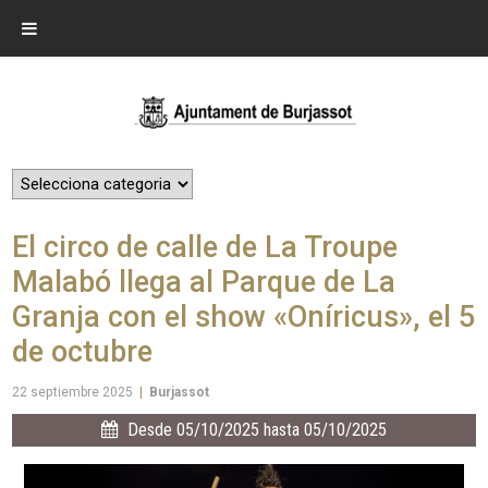
El circo de calle de La Troupe
Malabó llega al Parque de La
Granja con el show «Oníricus», el 5
de octubre
22 septiembre 2025
|
Burjassot
Desde 05/10/2025 hasta 05/10/2025