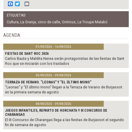
F
T
E
a
w
m
c
i
a
ETIQUETAS
e
t
i
b
t
l
Cultura
,
La Granja
,
circo de calle
,
Oníricus
,
La Troupe Malabó
o
e
o
r
AGENDA
k
01/08/2026 - 16/08/2026
FIESTAS DE SANT ROC 2026
Carlos Baute y Maldita Nerea serán protagonistas de las fiestas de Sant
Roc que se iniciarán con los traslados
05/08/2026 - 09/08/2026
TERRAZA DE VERANO. "LEONAS" Y "EL ÚLTIMO MONO"
“Leonas” y “El último mono” llegan a la Terraza de Verano de Burjassot
en la primera semana de agosto
08/08/2026 - 09/08/2026
JUEGOS INFANTILES, REPARTO DE HORCHATA Y III CONCURSO DE
CHARANGAS
El III Concurso de Charangas llega a las fiestas de Burjassot el segundo
fin de semana de agosto