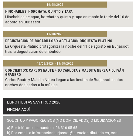
10/08/2026
HINCHABLES, HORCHATA, QUINTO Y TAPA
Hinchables de agua, horchata y quinto y tapa animarán la tarde del 10 de
agosto en Burjassot
11/08/2026
DEGUSTACIÓN DE BOCADILLOS Y ACTUACIÓN ORQUESTA PLATINO
La Orquesta Platino protagoniza la noche del 11 de agosto en Burjassot
tras la degustación de embutido
12/08/2026 - 13/08/2026
CONCIERTOS: CARLOS BAUTE + DJ CARLOTA Y MALDITA NEREA + DJ IVÁN
GRANERO
Carlos Baute y Maldita Nerea llegan a las fiestas de Burjassot en dos
noches dedicadas a la música
LIBRO FIESTAS SANT ROC 2026
PINCHA AQUÍ
SOLICITUD Y PAGO RECIBOS (NO DOMICILIADOS) O LIQUIDACIONES
a) Por teléfono: llamando al 96 316 05 65.
b) Por email: a
informacionburjassot@atenciontributaria.es
, con