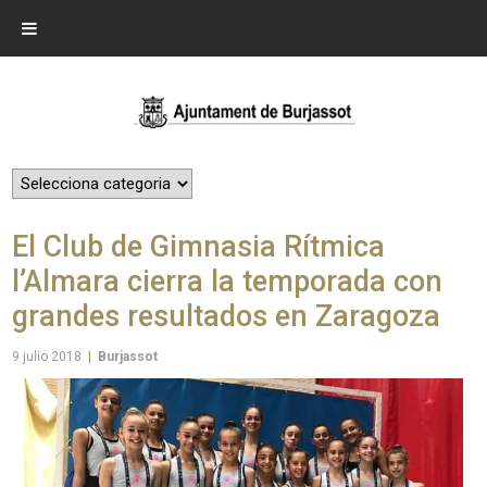
El Club de Gimnasia Rítmica
l’Almara cierra la temporada con
grandes resultados en Zaragoza
9 julio 2018
|
Burjassot