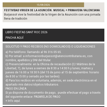
15/08/2026
FESTIVIDAD VIRGEN DE LA ASUNCIÓN. MUSICAL + PRIMAVERA VALENCIANA
Burjassot vive la festividad de la Virgen de la Asunción con una jornada
llena de tradición
LIBRO FIESTAS SANT ROC 2026
PINCHA AQUÍ
SOLICITUD Y PAGO RECIBOS (NO DOMICILIADOS) O LIQUIDACIONES
a) Por teléfono: llamando al 96 316 05 65.
b) Por email: a
informacionburjassot@atenciontributaria.es
, con
nombre, apellidos y DNI del titular.
c) Presencialmente: en la Oficina de recaudación (C/ Mártires de la
Libertad, 7), de lunes a viernes de 8:30 a 14:30 h y lunes, martes y
jueves de 16:00 a 18:30 h (del 15 de junio al 15 de septiembre: horario
de 8:00 a 15:00 y cerrado por las tardes).
d) Para los recibos en voluntaria, además, en sede electrónica en el
apartado mis datos/objetos tributarios.
PAGO EN LÍNEA:
Si ya dispone de documento de pago, puede efectuar el pago a través
del siguiente enlace:
PASARELA DE PAGO
+ Info
aquí
.