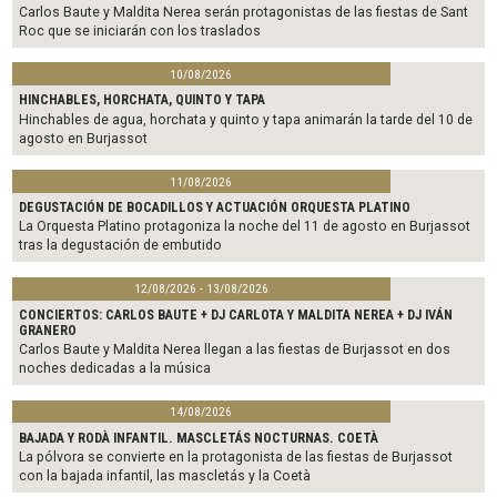
Carlos Baute y Maldita Nerea serán protagonistas de las fiestas de Sant
Roc que se iniciarán con los traslados
10/08/2026
HINCHABLES, HORCHATA, QUINTO Y TAPA
Hinchables de agua, horchata y quinto y tapa animarán la tarde del 10 de
agosto en Burjassot
11/08/2026
DEGUSTACIÓN DE BOCADILLOS Y ACTUACIÓN ORQUESTA PLATINO
La Orquesta Platino protagoniza la noche del 11 de agosto en Burjassot
tras la degustación de embutido
12/08/2026 - 13/08/2026
CONCIERTOS: CARLOS BAUTE + DJ CARLOTA Y MALDITA NEREA + DJ IVÁN
GRANERO
Carlos Baute y Maldita Nerea llegan a las fiestas de Burjassot en dos
noches dedicadas a la música
14/08/2026
BAJADA Y RODÀ INFANTIL. MASCLETÁS NOCTURNAS. COETÀ
La pólvora se convierte en la protagonista de las fiestas de Burjassot
con la bajada infantil, las mascletás y la Coetà