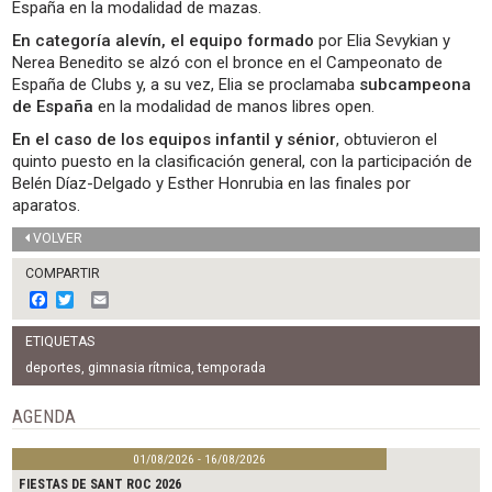
España en la modalidad de mazas.
En categoría alevín, el equipo formado
por Elia Sevykian y
Nerea Benedito se alzó con el bronce en el Campeonato de
España de Clubs y, a su vez, Elia se proclamaba
subcampeona
de España
en la modalidad de manos libres open.
En el caso de los equipos infantil y sénior
, obtuvieron el
quinto puesto en la clasificación general, con la participación de
Belén Díaz-Delgado y Esther Honrubia en las finales por
aparatos.
VOLVER
COMPARTIR
F
T
E
a
w
m
c
i
a
ETIQUETAS
e
t
i
b
t
l
deportes
,
gimnasia rítmica
,
temporada
o
e
o
r
AGENDA
k
01/08/2026 - 16/08/2026
FIESTAS DE SANT ROC 2026