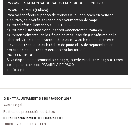
PASSARELA MUNICIPAL DE PAGOS EN PERIODO EJECUTIVO
PASARELA PAGO (Enlace)
Para poder efectuar pagos de
recibos y liquidaciones en periodo
ejecutivo
, se podrán
solicitar los documentos de pago
:
a) Por teléfono: llamando al 96 316 05 65.
b) Por email:
informacionburjassot@atenciontributaria.es
.
c) Presencialmente: en la Oficina de recaudación (C/ Mártires de la
Libertad, 7), de lunes a viernes de 8:30 a 14:30 h y lunes, martes y
jueves de 16:00 a 18:30 h (del 15 de junio al 15 de septiembre, en
horario de 8:00 a 15:00 y cerrado por las tardes).
PAGO EN LÍNEA:
Si ya dispone de documento de pago, puede efectuar el pago a través
del siguiente enlace:
PASARELA DE PAGO
+ Info
aquí
.
© NNTT AJUNTAMENT DE BURJASSOT, 2017
Aviso Legal
Política de protección de datos
HORARIO AYUNTAMIENTO DE BURJASSOT
Lunes a Viernes de 9 a 14 h