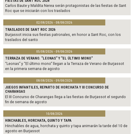
FIESTAS DE SANT ROC 2026
Carlos Baute y Maldita Nerea serán protagonistas de las fiestas de Sant
Roc que se iniciarán con los traslados
02/08/2026 - 08/08/2026
TRASLADOS DE SANT ROC 2026
Burjassot inicia sus fiestas patronales, en honor a Sant Roc, con los
traslados del santo
05/08/2026 - 09/08/2026
TERRAZA DE VERANO. "LEONAS" Y "EL ÚLTIMO MONO"
“Leonas” y “El último mono” llegan a la Terraza de Verano de Burjassot
en la primera semana de agosto
08/08/2026 - 09/08/2026
JUEGOS INFANTILES, REPARTO DE HORCHATA Y III CONCURSO DE
CHARANGAS
El III Concurso de Charangas llega a las fiestas de Burjassot el segundo
fin de semana de agosto
10/08/2026
HINCHABLES, HORCHATA, QUINTO Y TAPA
Hinchables de agua, horchata y quinto y tapa animarán la tarde del 10 de
agosto en Burjassot