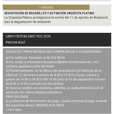
11/08/2026
DEGUSTACIÓN DE BOCADILLOS Y ACTUACIÓN ORQUESTA PLATINO
La Orquesta Platino protagoniza la noche del 11 de agosto en Burjassot
tras la degustación de embutido
LIBRO FIESTAS SANT ROC 2026
PINCHA AQUÍ
SOLICITUD Y PAGO RECIBOS (NO DOMICILIADOS) O LIQUIDACIONES
a) Por teléfono: llamando al 96 316 05 65.
b) Por email: a
informacionburjassot@atenciontributaria.es
, con
nombre, apellidos y DNI del titular.
c) Presencialmente: en la Oficina de recaudación (C/ Mártires de la
Libertad, 7), de lunes a viernes de 8:30 a 14:30 h y lunes, martes y
jueves de 16:00 a 18:30 h (del 15 de junio al 15 de septiembre: horario
de 8:00 a 15:00 y cerrado por las tardes).
d) Para los recibos en voluntaria, además, en sede electrónica en el
apartado mis datos/objetos tributarios.
PAGO EN LÍNEA:
Si ya dispone de documento de pago, puede efectuar el pago a través
del siguiente enlace:
PASARELA DE PAGO
+ Info
aquí
.