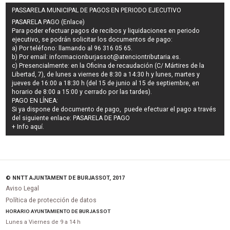
PASSARELA MUNICIPAL DE PAGOS EN PERIODO EJECUTIVO
PASARELA PAGO (Enlace)
Para poder efectuar pagos de
recibos y liquidaciones en periodo
ejecutivo
, se podrán
solicitar los documentos de pago
:
a) Por teléfono: llamando al 96 316 05 65.
b) Por email:
informacionburjassot@atenciontributaria.es
.
c) Presencialmente: en la Oficina de recaudación (C/ Mártires de la
Libertad, 7), de lunes a viernes de 8:30 a 14:30 h y lunes, martes y
jueves de 16:00 a 18:30 h (del 15 de junio al 15 de septiembre, en
horario de 8:00 a 15:00 y cerrado por las tardes).
PAGO EN LÍNEA:
Si ya dispone de documento de pago, puede efectuar el pago a través
del siguiente enlace:
PASARELA DE PAGO
+ Info
aquí
.
© NNTT AJUNTAMENT DE BURJASSOT, 2017
Aviso Legal
Política de protección de datos
HORARIO AYUNTAMIENTO DE BURJASSOT
Lunes a Viernes de 9 a 14 h