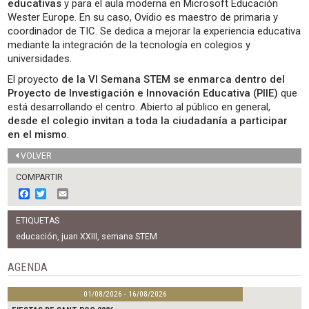
educativas
y para el aula moderna en Microsoft Educación
Wester Europe. En su caso, Ovidio es maestro de primaria y
coordinador de TIC. Se dedica a mejorar la experiencia educativa
mediante la integración de la tecnología en colegios y
universidades.
El proyecto
de la VI Semana STEM se enmarca dentro del
Proyecto de Investigación e Innovación Educativa (PIIE)
que
está desarrollando el centro. Abierto al público en general,
desde el colegio invitan a toda la ciudadanía a participar
en el mismo
.
VOLVER
COMPARTIR
F
T
E
a
w
m
c
i
a
ETIQUETAS
e
t
i
b
t
l
educación
,
juan XXIII
,
semana STEM
o
e
o
r
AGENDA
k
01/08/2026 - 16/08/2026