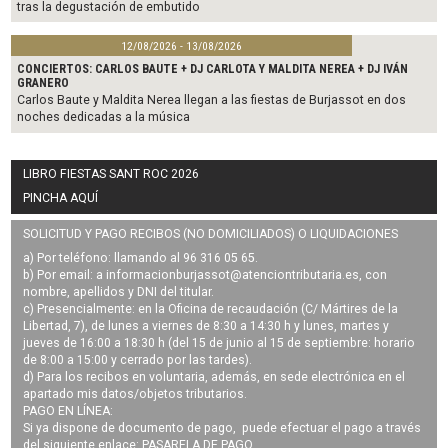
tras la degustación de embutido
12/08/2026 - 13/08/2026
CONCIERTOS: CARLOS BAUTE + DJ CARLOTA Y MALDITA NEREA + DJ IVÁN
GRANERO
Carlos Baute y Maldita Nerea llegan a las fiestas de Burjassot en dos
noches dedicadas a la música
LIBRO FIESTAS SANT ROC 2026
PINCHA AQUÍ
SOLICITUD Y PAGO RECIBOS (NO DOMICILIADOS) O LIQUIDACIONES
a) Por teléfono: llamando al 96 316 05 65.
b) Por email: a
informacionburjassot@atenciontributaria.es
, con
nombre, apellidos y DNI del titular.
c) Presencialmente: en la Oficina de recaudación (C/ Mártires de la
Libertad, 7), de lunes a viernes de 8:30 a 14:30 h y lunes, martes y
jueves de 16:00 a 18:30 h (del 15 de junio al 15 de septiembre: horario
de 8:00 a 15:00 y cerrado por las tardes).
d) Para los recibos en voluntaria, además, en sede electrónica en el
apartado mis datos/objetos tributarios.
PAGO EN LÍNEA:
Si ya dispone de documento de pago, puede efectuar el pago a través
del siguiente enlace:
PASARELA DE PAGO