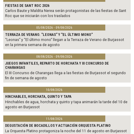
FIESTAS DE SANT ROC 2026
Carlos Baute y Maldita Nerea serán protagonistas de las fiestas de Sant
Roc que se iniciarán con los traslados
05/08/2026 - 09/08/2026
TERRAZA DE VERANO. "LEONAS" Y "EL ÚLTIMO MONO"
“Leonas” y “El último mono” llegan a la Terraza de Verano de Burjassot
en la primera semana de agosto
08/08/2026 - 09/08/2026
JUEGOS INFANTILES, REPARTO DE HORCHATA Y III CONCURSO DE
CHARANGAS
El III Concurso de Charangas llega a las fiestas de Burjassot el segundo
fin de semana de agosto
10/08/2026
HINCHABLES, HORCHATA, QUINTO Y TAPA
Hinchables de agua, horchata y quinto y tapa animarán la tarde del 10 de
agosto en Burjassot
11/08/2026
DEGUSTACIÓN DE BOCADILLOS Y ACTUACIÓN ORQUESTA PLATINO
La Orquesta Platino protagoniza la noche del 11 de agosto en Burjassot