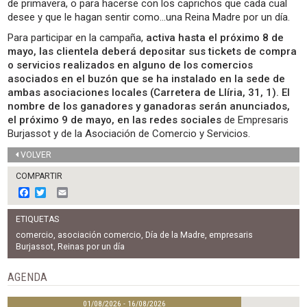
de primavera, o para hacerse con los caprichos que cada cual
desee y que le hagan sentir como…una Reina Madre por un día.
Para participar en la campaña,
activa hasta el próximo 8 de
mayo, las clientela deberá depositar sus tickets de compra
o servicios realizados en alguno de los comercios
asociados en el buzón que se ha instalado en la sede de
ambas asociaciones locales (Carretera de Llíria, 31, 1). El
nombre de los ganadores y ganadoras serán anunciados,
el próximo 9 de mayo, en las redes sociales
de Empresaris
Burjassot y de la Asociación de Comercio y Servicios.
VOLVER
COMPARTIR
F
T
E
a
w
m
c
i
a
ETIQUETAS
e
t
i
b
t
l
comercio
,
asociación comercio
,
Día de la Madre
,
empresaris
o
e
Burjassot
,
Reinas por un día
o
r
k
AGENDA
01/08/2026 - 16/08/2026