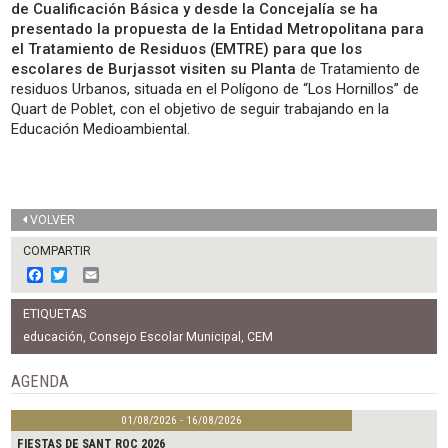
de Cualificación Básica y desde la Concejalía se ha
presentado la propuesta de la Entidad Metropolitana para
el Tratamiento de Residuos (EMTRE) para que los
escolares de Burjassot visiten su Planta
de Tratamiento de
residuos Urbanos, situada en el Polígono de “Los Hornillos” de
Quart de Poblet, con el objetivo de seguir trabajando en la
Educación Medioambiental.
VOLVER
COMPARTIR
F
T
E
a
w
m
c
i
a
ETIQUETAS
e
t
i
b
t
l
educación
,
Consejo Escolar Municipal
,
CEM
o
e
o
r
AGENDA
k
01/08/2026 - 16/08/2026
FIESTAS DE SANT ROC 2026