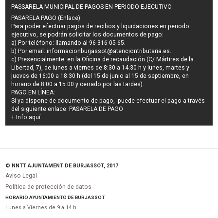
PASSARELA MUNICIPAL DE PAGOS EN PERIODO EJECUTIVO
PASARELA PAGO (Enlace)
Para poder efectuar pagos de
recibos y liquidaciones en periodo
ejecutivo
, se podrán
solicitar los documentos de pago
:
a) Por teléfono: llamando al 96 316 05 65.
b) Por email:
informacionburjassot@atenciontributaria.es
.
c) Presencialmente: en la Oficina de recaudación (C/ Mártires de la
Libertad, 7), de lunes a viernes de 8:30 a 14:30 h y lunes, martes y
jueves de 16:00 a 18:30 h (del 15 de junio al 15 de septiembre, en
horario de 8:00 a 15:00 y cerrado por las tardes).
PAGO EN LÍNEA:
Si ya dispone de documento de pago, puede efectuar el pago a través
del siguiente enlace:
PASARELA DE PAGO
+ Info
aquí
.
© NNTT AJUNTAMENT DE BURJASSOT, 2017
Aviso Legal
Política de protección de datos
HORARIO AYUNTAMIENTO DE BURJASSOT
Lunes a Viernes de 9 a 14 h