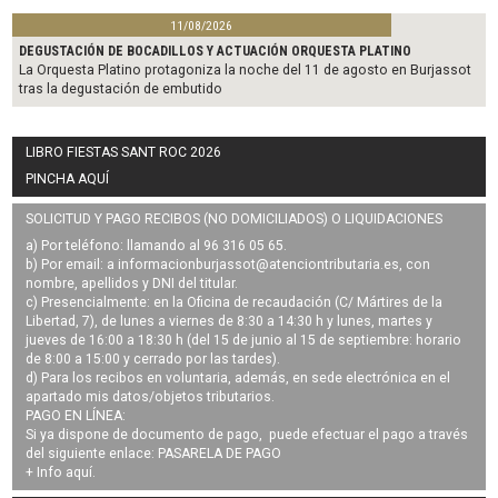
11/08/2026
DEGUSTACIÓN DE BOCADILLOS Y ACTUACIÓN ORQUESTA PLATINO
La Orquesta Platino protagoniza la noche del 11 de agosto en Burjassot
tras la degustación de embutido
LIBRO FIESTAS SANT ROC 2026
PINCHA AQUÍ
SOLICITUD Y PAGO RECIBOS (NO DOMICILIADOS) O LIQUIDACIONES
a) Por teléfono: llamando al 96 316 05 65.
b) Por email: a
informacionburjassot@atenciontributaria.es
, con
nombre, apellidos y DNI del titular.
c) Presencialmente: en la Oficina de recaudación (C/ Mártires de la
Libertad, 7), de lunes a viernes de 8:30 a 14:30 h y lunes, martes y
jueves de 16:00 a 18:30 h (del 15 de junio al 15 de septiembre: horario
de 8:00 a 15:00 y cerrado por las tardes).
d) Para los recibos en voluntaria, además, en sede electrónica en el
apartado mis datos/objetos tributarios.
PAGO EN LÍNEA:
Si ya dispone de documento de pago, puede efectuar el pago a través
del siguiente enlace:
PASARELA DE PAGO
+ Info
aquí
.