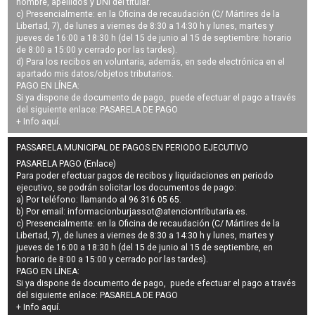
nombre, apellidos y DNI del titular.
c) Presencialmente: en la Oficina de recaudación (C/ Mártires de la
Libertad, 7), de lunes a viernes de 8:30 a 14:30 h y lunes, martes y
jueves de 16:00 a 18:30 h (del 15 de junio al 15 de septiembre: horario
de 8:00 a 15:00 y cerrado por las tardes).
d) Para los recibos en voluntaria, además, en sede electrónica en el
apartado mis datos/objetos tributarios.
PAGO EN LÍNEA:
Si ya dispone de documento de pago, puede efectuar el pago a través
del siguiente enlace:
PASARELA DE PAGO
+ Info
aquí
.
PASSARELA MUNICIPAL DE PAGOS EN PERIODO EJECUTIVO
PASARELA PAGO (Enlace)
Para poder efectuar pagos de
recibos y liquidaciones en periodo
ejecutivo
, se podrán
solicitar los documentos de pago
:
a) Por teléfono: llamando al 96 316 05 65.
b) Por email:
informacionburjassot@atenciontributaria.es
.
c) Presencialmente: en la Oficina de recaudación (C/ Mártires de la
Libertad, 7), de lunes a viernes de 8:30 a 14:30 h y lunes, martes y
jueves de 16:00 a 18:30 h (del 15 de junio al 15 de septiembre, en
horario de 8:00 a 15:00 y cerrado por las tardes).
PAGO EN LÍNEA:
Si ya dispone de documento de pago, puede efectuar el pago a través
del siguiente enlace:
PASARELA DE PAGO
+ Info
aquí
.