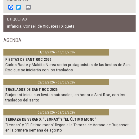
F
T
E
a
w
m
c
i
a
ETIQUETAS
e
t
i
b
t
l
infancia
,
Consell de Xiquetes i Xiquets
o
e
o
r
AGENDA
k
01/08/2026 - 16/08/2026
FIESTAS DE SANT ROC 2026
Carlos Baute y Maldita Nerea serán protagonistas de las fiestas de Sant
Roc que se iniciarán con los traslados
02/08/2026 - 08/08/2026
TRASLADOS DE SANT ROC 2026
Burjassot inicia sus fiestas patronales, en honor a Sant Roc, con los
traslados del santo
05/08/2026 - 09/08/2026
TERRAZA DE VERANO. "LEONAS" Y "EL ÚLTIMO MONO"
“Leonas” y “El último mono” llegan a la Terraza de Verano de Burjassot
en la primera semana de agosto