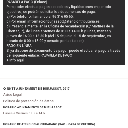
PASARELA PAGO (Enlace)
Para poder efectuar pagos de
recibos y liquidaciones en periodo
ejecutivo
, se podrán
solicitar los documentos de pago
:
a) Por teléfono: llamando al 96 316 05 65.
b) Por email:
informacionburjassot@atenciontributaria.es
.
c) Presencialmente: en la Oficina de recaudación (C/ Mártires de la
Libertad, 7), de lunes a viernes de 8:30 a 14:30 h y lunes, martes y
jueves de 16:00 a 18:30 h (del 15 de junio al 15 de septiembre, en
horario de 8:00 a 15:00 y cerrado por las tardes).
PAGO EN LÍNEA:
Si ya dispone de documento de pago, puede efectuar el pago a través
del siguiente enlace:
PASARELA DE PAGO
+ Info
aquí
.
© NNTT AJUNTAMENT DE BURJASSOT, 2017
Aviso Legal
Política de protección de datos
HORARIO AYUNTAMIENTO DE BURJASSOT
Lunes a Viernes de 9 a 14 h
HORARIO DE ATENCIÓN AL CIUDADANO (SAC – CASA DE CULTURA)