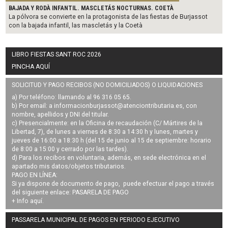
BAJADA Y RODÀ INFANTIL. MASCLETÁS NOCTURNAS. COETÀ
La pólvora se convierte en la protagonista de las fiestas de Burjassot
con la bajada infantil, las mascletás y la Coetà
LIBRO FIESTAS SANT ROC 2026
PINCHA AQUÍ
SOLICITUD Y PAGO RECIBOS (NO DOMICILIADOS) O LIQUIDACIONES
a) Por teléfono: llamando al 96 316 05 65.
b) Por email: a
informacionburjassot@atenciontributaria.es
, con
nombre, apellidos y DNI del titular.
c) Presencialmente: en la Oficina de recaudación (C/ Mártires de la
Libertad, 7), de lunes a viernes de 8:30 a 14:30 h y lunes, martes y
jueves de 16:00 a 18:30 h (del 15 de junio al 15 de septiembre: horario
de 8:00 a 15:00 y cerrado por las tardes).
d) Para los recibos en voluntaria, además, en sede electrónica en el
apartado mis datos/objetos tributarios.
PAGO EN LÍNEA:
Si ya dispone de documento de pago, puede efectuar el pago a través
del siguiente enlace:
PASARELA DE PAGO
+ Info
aquí
.
PASSARELA MUNICIPAL DE PAGOS EN PERIODO EJECUTIVO