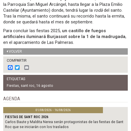
la Parroquia San Miguel Arcángel, hasta llegar a la Plaza Emilio
Castelar (Ayuntamiento) donde, tendrá lugar la
rodà
del santo.
Tras la misma, el santo continuará su recorrido hasta la ermita,
donde se quedará hasta el mes de septiembre.
Para concluir las fiestas 2025,
un castillo de fuegos
artificiales iluminará Burjassot sobre la 1 de la madrugada
,
en el aparcamiento de Las Palmeras.
VOLVER
COMPARTIR
F
T
E
a
w
m
c
i
a
ETIQUETAS
e
t
i
b
t
l
Fiestas
,
sant roc
,
16 agosto
o
e
o
r
AGENDA
k
01/08/2026 - 16/08/2026
FIESTAS DE SANT ROC 2026
Carlos Baute y Maldita Nerea serán protagonistas de las fiestas de Sant
Roc que se iniciarán con los traslados