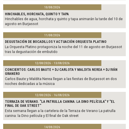
10/08/2026
HINCHABLES, HORCHATA, QUINTO Y TAPA
Hinchables de agua, horchata y quinto y tapa animarán la tarde del 10 de
agosto en Burjassot
11/08/2026
DEGUSTACIÓN DE BOCADILLOS Y ACTUACIÓN ORQUESTA PLATINO
La Orquesta Platino protagoniza la noche del 11 de agosto en Burjassot
tras la degustación de embutido
12/08/2026 - 13/08/2026
CONCIERTOS: CARLOS BAUTE + DJ CARLOTA Y MALDITA NEREA + DJ IVÁN
GRANERO
Carlos Baute y Maldita Nerea llegan a las fiestas de Burjassot en dos
noches dedicadas a la música
12/08/2026 - 16/08/2026
TERRAZA DE VERANO. "LA PATRULLA CANINA: LA DINO PELÍCULA" Y "EL
FINAL DE OAK STREET"
Esta semana llegan a la cartelera de la Terraza de Verano La patrulla
canina: la Dino película y El final de Oak street
14/08/2026