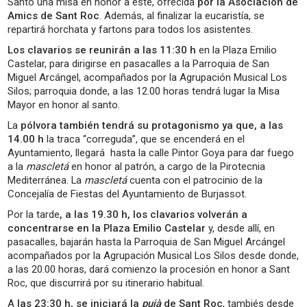
Santo una misa en honor a este, ofrecida
por la Asociación de
Amics de Sant Roc
. Además, al finalizar la eucaristía, se
repartirá horchata y fartons para todos los asistentes.
Los clavarios se reunirán a las 11:30 h
en la Plaza Emilio
Castelar, para dirigirse en pasacalles a la Parroquia de San
Miguel Arcángel, acompañados por la Agrupación Musical Los
Silos; parroquia donde, a las 12.00 horas tendrá lugar la Misa
Mayor en honor al santo.
La
pólvora también tendrá su protagonismo ya que, a las
14.00 h
la traca “correguda”, que se encenderá en el
Ayuntamiento, llegará hasta la calle Pintor Goya para dar fuego
a la
mascletá
en honor al patrón, a cargo de la Pirotecnia
Mediterránea. La
mascletá
cuenta con el patrocinio de la
Concejalía de Fiestas del Ayuntamiento de Burjassot.
Por la tarde
, a las 19.30 h, los clavarios volverán a
concentrarse en la Plaza Emilio Castelar
y, desde allí, en
pasacalles, bajarán hasta la Parroquia de San Miguel Arcángel
acompañados por la Agrupación Musical Los Silos desde donde,
a las 20.00 horas, dará comienzo la procesión en honor a Sant
Roc, que discurrirá por su itinerario habitual.
A
las 23:30 h, se iniciará la
pujà
de Sant Roc
, tambiés desde