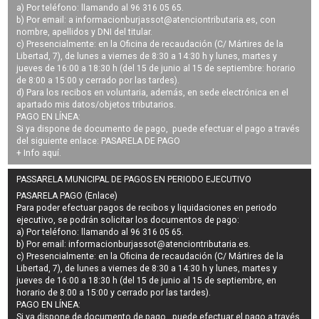
a) Por teléfono: llamando al 96 316 05 65.
b) Por email: a
informacionburjassot@atenciontributaria.es
, con
nombre, apellidos y DNI del titular.
c) Presencialmente: en la Oficina de recaudación (C/ Mártires de la
Libertad, 7), de lunes a viernes de 8:30 a 14:30 h y lunes, martes y
jueves de 16:00 a 18:30 h (del 15 de junio al 15 de septiembre: horario
de 8:00 a 15:00 y cerrado por las tardes).
d) Para los recibos en voluntaria, además, en sede electrónica en el
apartado mis datos/objetos tributarios.
PAGO EN LÍNEA:
Si ya dispone de documento de pago, puede efectuar el pago a través
del siguiente enlace:
PASARELA DE PAGO
+ Info
aquí
.
PASSARELA MUNICIPAL DE PAGOS EN PERIODO EJECUTIVO
PASARELA PAGO (Enlace)
Para poder efectuar pagos de
recibos y liquidaciones en periodo
ejecutivo
, se podrán
solicitar los documentos de pago
:
a) Por teléfono: llamando al 96 316 05 65.
b) Por email:
informacionburjassot@atenciontributaria.es
.
c) Presencialmente: en la Oficina de recaudación (C/ Mártires de la
Libertad, 7), de lunes a viernes de 8:30 a 14:30 h y lunes, martes y
jueves de 16:00 a 18:30 h (del 15 de junio al 15 de septiembre, en
horario de 8:00 a 15:00 y cerrado por las tardes).
PAGO EN LÍNEA:
Si ya dispone de documento de pago, puede efectuar el pago a través