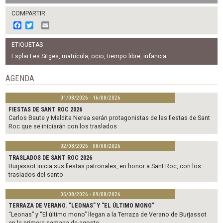
COMPARTIR
F
T
E
a
w
m
c
i
a
ETIQUETAS
e
t
i
b
t
l
Esplai Les Sitges
,
matrícula
,
ocio
,
tiempo libre
,
infancia
o
e
o
r
AGENDA
k
01/08/2026 - 16/08/2026
FIESTAS DE SANT ROC 2026
Carlos Baute y Maldita Nerea serán protagonistas de las fiestas de Sant
Roc que se iniciarán con los traslados
02/08/2026 - 08/08/2026
TRASLADOS DE SANT ROC 2026
Burjassot inicia sus fiestas patronales, en honor a Sant Roc, con los
traslados del santo
05/08/2026 - 09/08/2026
TERRAZA DE VERANO. "LEONAS" Y "EL ÚLTIMO MONO"
“Leonas” y “El último mono” llegan a la Terraza de Verano de Burjassot
en la primera semana de agosto