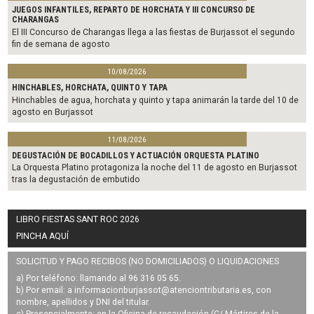
JUEGOS INFANTILES, REPARTO DE HORCHATA Y III CONCURSO DE
CHARANGAS
El III Concurso de Charangas llega a las fiestas de Burjassot el segundo
fin de semana de agosto
10/08/2026
HINCHABLES, HORCHATA, QUINTO Y TAPA
Hinchables de agua, horchata y quinto y tapa animarán la tarde del 10 de
agosto en Burjassot
11/08/2026
DEGUSTACIÓN DE BOCADILLOS Y ACTUACIÓN ORQUESTA PLATINO
La Orquesta Platino protagoniza la noche del 11 de agosto en Burjassot
tras la degustación de embutido
LIBRO FIESTAS SANT ROC 2026
PINCHA AQUÍ
SOLICITUD Y PAGO RECIBOS (NO DOMICILIADOS) O LIQUIDACIONES
a) Por teléfono: llamando al 96 316 05 65.
b) Por email: a
informacionburjassot@atenciontributaria.es
, con
nombre, apellidos y DNI del titular.
c) Presencialmente: en la Oficina de recaudación (C/ Mártires de la