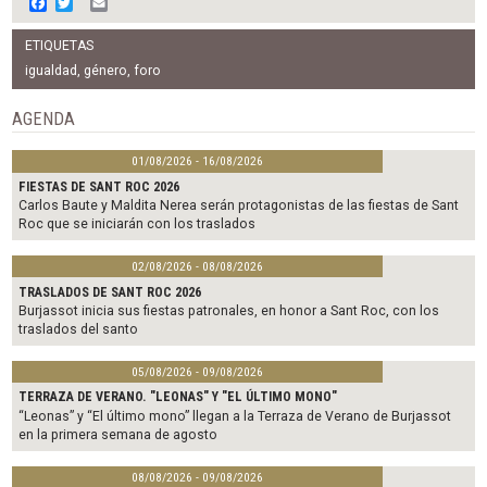
F
T
E
a
w
m
c
i
a
ETIQUETAS
e
t
i
b
t
l
igualdad
,
género
,
foro
o
e
o
r
AGENDA
k
01/08/2026 - 16/08/2026
FIESTAS DE SANT ROC 2026
Carlos Baute y Maldita Nerea serán protagonistas de las fiestas de Sant
Roc que se iniciarán con los traslados
02/08/2026 - 08/08/2026
TRASLADOS DE SANT ROC 2026
Burjassot inicia sus fiestas patronales, en honor a Sant Roc, con los
traslados del santo
05/08/2026 - 09/08/2026
TERRAZA DE VERANO. "LEONAS" Y "EL ÚLTIMO MONO"
“Leonas” y “El último mono” llegan a la Terraza de Verano de Burjassot
en la primera semana de agosto
08/08/2026 - 09/08/2026