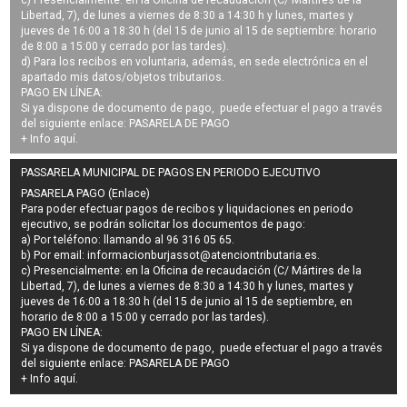
Libertad, 7), de lunes a viernes de 8:30 a 14:30 h y lunes, martes y
jueves de 16:00 a 18:30 h (del 15 de junio al 15 de septiembre: horario
de 8:00 a 15:00 y cerrado por las tardes).
d) Para los recibos en voluntaria, además, en sede electrónica en el
apartado mis datos/objetos tributarios.
PAGO EN LÍNEA:
Si ya dispone de documento de pago, puede efectuar el pago a través
del siguiente enlace:
PASARELA DE PAGO
+ Info
aquí
.
PASSARELA MUNICIPAL DE PAGOS EN PERIODO EJECUTIVO
PASARELA PAGO (Enlace)
Para poder efectuar pagos de
recibos y liquidaciones en periodo
ejecutivo
, se podrán
solicitar los documentos de pago
:
a) Por teléfono: llamando al 96 316 05 65.
b) Por email:
informacionburjassot@atenciontributaria.es
.
c) Presencialmente: en la Oficina de recaudación (C/ Mártires de la
Libertad, 7), de lunes a viernes de 8:30 a 14:30 h y lunes, martes y
jueves de 16:00 a 18:30 h (del 15 de junio al 15 de septiembre, en
horario de 8:00 a 15:00 y cerrado por las tardes).
PAGO EN LÍNEA:
Si ya dispone de documento de pago, puede efectuar el pago a través
del siguiente enlace:
PASARELA DE PAGO
+ Info
aquí
.