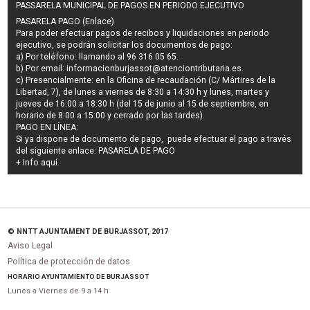
PASSARELA MUNICIPAL DE PAGOS EN PERIODO EJECUTIVO
PASARELA PAGO (Enlace)
Para poder efectuar pagos de
recibos y liquidaciones en periodo
ejecutivo
, se podrán
solicitar los documentos de pago
:
a) Por teléfono: llamando al 96 316 05 65.
b) Por email:
informacionburjassot@atenciontributaria.es
.
c) Presencialmente: en la Oficina de recaudación (C/ Mártires de la
Libertad, 7), de lunes a viernes de 8:30 a 14:30 h y lunes, martes y
jueves de 16:00 a 18:30 h (del 15 de junio al 15 de septiembre, en
horario de 8:00 a 15:00 y cerrado por las tardes).
PAGO EN LÍNEA:
Si ya dispone de documento de pago, puede efectuar el pago a través
del siguiente enlace:
PASARELA DE PAGO
+ Info
aquí
.
© NNTT AJUNTAMENT DE BURJASSOT, 2017
Aviso Legal
Política de protección de datos
HORARIO AYUNTAMIENTO DE BURJASSOT
Lunes a Viernes de 9 a 14 h