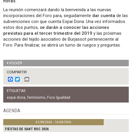
horas.
La reunión comenzará dando la bienvenida a las nuevas
incorporaciones del Foro para, seguidamente
dar cuenta
de las
subvenciones con que cuenta Espai Dona. Una vez informados
estos dos puntos,
se darán a conocer las acciones
previstas para el tercer trimestre del 2019
y las próximas
acciones del tejido asociativo de Burjassot perteneciente al
Foro. Para finalizar, se abrirá un turno de ruegos y preguntas.
VOLVER
COMPARTIR
F
T
E
a
w
m
c
i
a
ETIQUETAS
e
t
i
b
t
l
espai dona
,
feminismo
,
Foro Igualdad
o
e
o
r
AGENDA
k
01/08/2026 - 16/08/2026
FIESTAS DE SANT ROC 2026