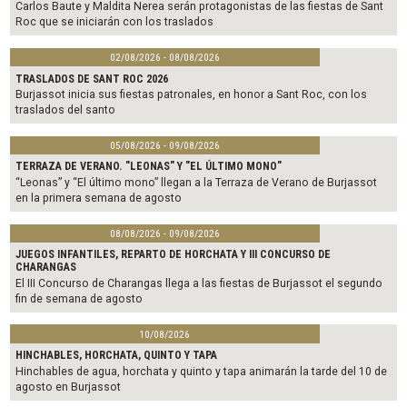
Carlos Baute y Maldita Nerea serán protagonistas de las fiestas de Sant
Roc que se iniciarán con los traslados
02/08/2026 - 08/08/2026
TRASLADOS DE SANT ROC 2026
Burjassot inicia sus fiestas patronales, en honor a Sant Roc, con los
traslados del santo
05/08/2026 - 09/08/2026
TERRAZA DE VERANO. "LEONAS" Y "EL ÚLTIMO MONO"
“Leonas” y “El último mono” llegan a la Terraza de Verano de Burjassot
en la primera semana de agosto
08/08/2026 - 09/08/2026
JUEGOS INFANTILES, REPARTO DE HORCHATA Y III CONCURSO DE
CHARANGAS
El III Concurso de Charangas llega a las fiestas de Burjassot el segundo
fin de semana de agosto
10/08/2026
HINCHABLES, HORCHATA, QUINTO Y TAPA
Hinchables de agua, horchata y quinto y tapa animarán la tarde del 10 de
agosto en Burjassot