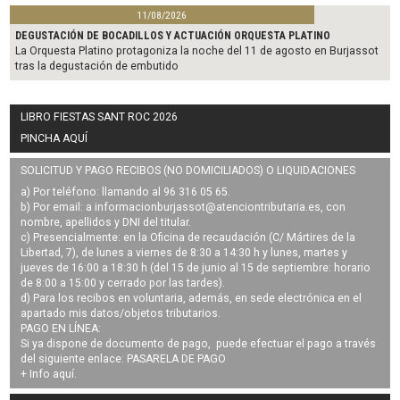
11/08/2026
DEGUSTACIÓN DE BOCADILLOS Y ACTUACIÓN ORQUESTA PLATINO
La Orquesta Platino protagoniza la noche del 11 de agosto en Burjassot
tras la degustación de embutido
LIBRO FIESTAS SANT ROC 2026
PINCHA AQUÍ
SOLICITUD Y PAGO RECIBOS (NO DOMICILIADOS) O LIQUIDACIONES
a) Por teléfono: llamando al 96 316 05 65.
b) Por email: a
informacionburjassot@atenciontributaria.es
, con
nombre, apellidos y DNI del titular.
c) Presencialmente: en la Oficina de recaudación (C/ Mártires de la
Libertad, 7), de lunes a viernes de 8:30 a 14:30 h y lunes, martes y
jueves de 16:00 a 18:30 h (del 15 de junio al 15 de septiembre: horario
de 8:00 a 15:00 y cerrado por las tardes).
d) Para los recibos en voluntaria, además, en sede electrónica en el
apartado mis datos/objetos tributarios.
PAGO EN LÍNEA:
Si ya dispone de documento de pago, puede efectuar el pago a través
del siguiente enlace:
PASARELA DE PAGO
+ Info
aquí
.