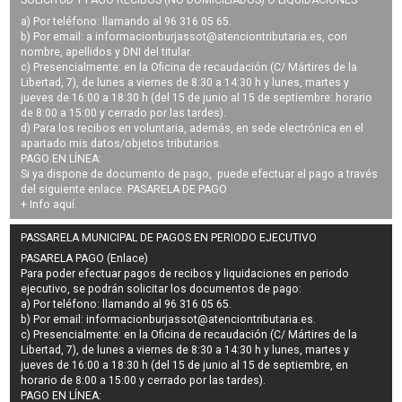
SOLICITUD Y PAGO RECIBOS (NO DOMICILIADOS) O LIQUIDACIONES
a) Por teléfono: llamando al 96 316 05 65.
b) Por email: a
informacionburjassot@atenciontributaria.es
, con
nombre, apellidos y DNI del titular.
c) Presencialmente: en la Oficina de recaudación (C/ Mártires de la
Libertad, 7), de lunes a viernes de 8:30 a 14:30 h y lunes, martes y
jueves de 16:00 a 18:30 h (del 15 de junio al 15 de septiembre: horario
de 8:00 a 15:00 y cerrado por las tardes).
d) Para los recibos en voluntaria, además, en sede electrónica en el
apartado mis datos/objetos tributarios.
PAGO EN LÍNEA:
Si ya dispone de documento de pago, puede efectuar el pago a través
del siguiente enlace:
PASARELA DE PAGO
+ Info
aquí
.
PASSARELA MUNICIPAL DE PAGOS EN PERIODO EJECUTIVO
PASARELA PAGO (Enlace)
Para poder efectuar pagos de
recibos y liquidaciones en periodo
ejecutivo
, se podrán
solicitar los documentos de pago
:
a) Por teléfono: llamando al 96 316 05 65.
b) Por email:
informacionburjassot@atenciontributaria.es
.
c) Presencialmente: en la Oficina de recaudación (C/ Mártires de la
Libertad, 7), de lunes a viernes de 8:30 a 14:30 h y lunes, martes y
jueves de 16:00 a 18:30 h (del 15 de junio al 15 de septiembre, en
horario de 8:00 a 15:00 y cerrado por las tardes).
PAGO EN LÍNEA: