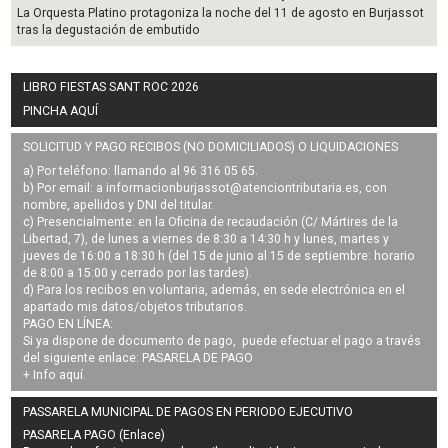
La Orquesta Platino protagoniza la noche del 11 de agosto en Burjassot
tras la degustación de embutido
LIBRO FIESTAS SANT ROC 2026
PINCHA AQUÍ
SOLICITUD Y PAGO RECIBOS (NO DOMICILIADOS) O LIQUIDACIONES
a) Por teléfono: llamando al 96 316 05 65.
b) Por email: a
informacionburjassot@atenciontributaria.es
, con
nombre, apellidos y DNI del titular.
c) Presencialmente: en la Oficina de recaudación (C/ Mártires de la
Libertad, 7), de lunes a viernes de 8:30 a 14:30 h y lunes, martes y
jueves de 16:00 a 18:30 h (del 15 de junio al 15 de septiembre: horario
de 8:00 a 15:00 y cerrado por las tardes).
d) Para los recibos en voluntaria, además, en sede electrónica en el
apartado mis datos/objetos tributarios.
PAGO EN LÍNEA:
Si ya dispone de documento de pago, puede efectuar el pago a través
del siguiente enlace:
PASARELA DE PAGO
+ Info
aquí
.
PASSARELA MUNICIPAL DE PAGOS EN PERIODO EJECUTIVO
PASARELA PAGO (Enlace)