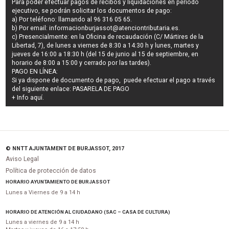
Para poder efectuar pagos de
recibos y liquidaciones en periodo
ejecutivo
, se podrán
solicitar los documentos de pago
:
a) Por teléfono: llamando al 96 316 05 65.
b) Por email:
informacionburjassot@atenciontributaria.es
.
c) Presencialmente: en la Oficina de recaudación (C/ Mártires de la
Libertad, 7), de lunes a viernes de 8:30 a 14:30 h y lunes, martes y
jueves de 16:00 a 18:30 h (del 15 de junio al 15 de septiembre, en
horario de 8:00 a 15:00 y cerrado por las tardes).
PAGO EN LÍNEA:
Si ya dispone de documento de pago, puede efectuar el pago a través
del siguiente enlace:
PASARELA DE PAGO
+ Info
aquí
.
© NNTT AJUNTAMENT DE BURJASSOT, 2017
Aviso Legal
Política de protección de datos
HORARIO AYUNTAMIENTO DE BURJASSOT
Lunes a Viernes de 9 a 14 h
HORARIO DE ATENCIÓN AL CIUDADANO (SAC – CASA DE CULTURA)
Lunes a viernes de 9 a 14 h