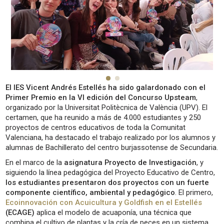
El IES Vicent Andrés Estellés ha sido galardonado con el
Primer Premio en la VI edición del Concurso Upsteam
,
organizado por la Universitat Politècnica de València (UPV). El
certamen, que ha reunido a más de 4.000 estudiantes y 250
proyectos de centros educativos de toda la Comunitat
Valenciana, ha destacado el trabajo realizado por los alumnos y
alumnas de Bachillerato del centro burjassotense de Secundaria.
En el marco de la
asignatura Proyecto de Investigación
, y
siguiendo la línea pedagógica del Proyecto Educativo de Centro,
los estudiantes presentaron dos proyectos con un fuerte
componente científico, ambiental y pedagógico
. El primero,
Ecoinnovación con Acuicultura y Goldfish en el Estellés
(ECAGE)
aplica el modelo de acuaponía, una técnica que
combina el cultivo de plantas y la cría de peces en un sistema