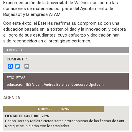
Experimentación de la Universitat de València, así como las
donaciones de materiales por parte del Ayuntamiento de
Burjassot y la empresa ATAMI.
Con este éxito, el Estellés reafirma su compromiso con una
educación basada en la sostenibilidad y la innovación, y celebra
el logro de sus estudiantes, cuyo esfuerzo y dedicación han
sido reconocidos en el prestigioso certamen.
VOLVER
COMPARTIR
F
T
E
a
w
m
c
i
a
ETIQUETAS
e
t
i
b
t
l
educación
,
IES Vicent Andrés Estellés
,
Concurso Upsteam
o
e
o
r
AGENDA
k
01/08/2026 - 16/08/2026
FIESTAS DE SANT ROC 2026
Carlos Baute y Maldita Nerea serán protagonistas de las fiestas de Sant
Roc que se iniciarán con los traslados