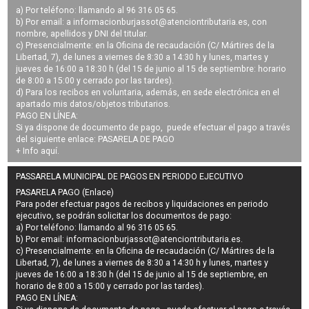
a) Por teléfono: llamando al 96 316 05 65.
b) Por email: a
informacionburjassot@atenciontributaria.es
, con
nombre, apellidos y DNI del titular.
c) Presencialmente: en la Oficina de recaudación (C/ Mártires de la
Libertad, 7), de lunes a viernes de 8:30 a 14:30 h y lunes, martes y
jueves de 16:00 a 18:30 h (del 15 de junio al 15 de septiembre: horario
de 8:00 a 15:00 y cerrado por las tardes).
d) Para los recibos en voluntaria, además, en sede electrónica en el
apartado mis datos/objetos tributarios.
PAGO EN LÍNEA:
Si ya dispone de documento de pago, puede efectuar el pago a través
del siguiente enlace:
PASARELA DE PAGO
+ Info
aquí
.
PASSARELA MUNICIPAL DE PAGOS EN PERIODO EJECUTIVO
PASARELA PAGO (Enlace)
Para poder efectuar pagos de
recibos y liquidaciones en periodo
ejecutivo
, se podrán
solicitar los documentos de pago
:
a) Por teléfono: llamando al 96 316 05 65.
b) Por email:
informacionburjassot@atenciontributaria.es
.
c) Presencialmente: en la Oficina de recaudación (C/ Mártires de la
Libertad, 7), de lunes a viernes de 8:30 a 14:30 h y lunes, martes y
jueves de 16:00 a 18:30 h (del 15 de junio al 15 de septiembre, en
horario de 8:00 a 15:00 y cerrado por las tardes).
PAGO EN LÍNEA: