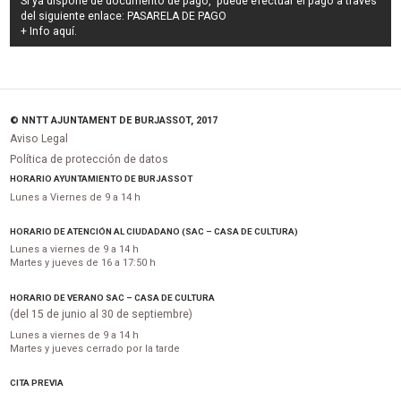
Si ya dispone de documento de pago, puede efectuar el pago a través
del siguiente enlace:
PASARELA DE PAGO
+ Info
aquí
.
© NNTT AJUNTAMENT DE BURJASSOT, 2017
Aviso Legal
Política de protección de datos
HORARIO AYUNTAMIENTO DE BURJASSOT
Lunes a Viernes de 9 a 14 h
HORARIO DE ATENCIÓN AL CIUDADANO (SAC – CASA DE CULTURA)
Lunes a viernes de 9 a 14 h
Martes y jueves de 16 a 17:50 h
HORARIO DE VERANO SAC – CASA DE CULTURA
(del 15 de junio al 30 de septiembre)
Lunes a viernes de 9 a 14 h
Martes y jueves cerrado por la tarde
CITA PREVIA