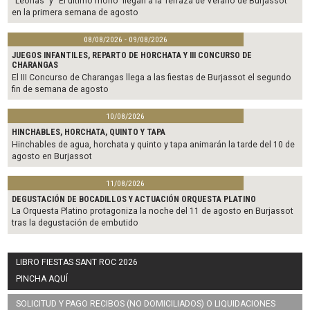
“Leonas” y “El último mono” llegan a la Terraza de Verano de Burjassot
en la primera semana de agosto
08/08/2026 - 09/08/2026
JUEGOS INFANTILES, REPARTO DE HORCHATA Y III CONCURSO DE
CHARANGAS
El III Concurso de Charangas llega a las fiestas de Burjassot el segundo
fin de semana de agosto
10/08/2026
HINCHABLES, HORCHATA, QUINTO Y TAPA
Hinchables de agua, horchata y quinto y tapa animarán la tarde del 10 de
agosto en Burjassot
11/08/2026
DEGUSTACIÓN DE BOCADILLOS Y ACTUACIÓN ORQUESTA PLATINO
La Orquesta Platino protagoniza la noche del 11 de agosto en Burjassot
tras la degustación de embutido
LIBRO FIESTAS SANT ROC 2026
PINCHA AQUÍ
SOLICITUD Y PAGO RECIBOS (NO DOMICILIADOS) O LIQUIDACIONES