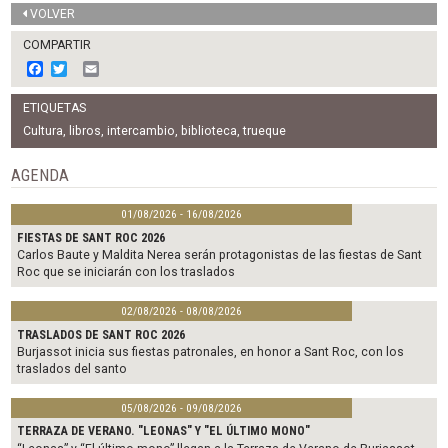
VOLVER
COMPARTIR
F
T
E
a
w
m
c
i
a
ETIQUETAS
e
t
i
b
t
l
Cultura
,
libros
,
intercambio
,
biblioteca
,
trueque
o
e
o
r
AGENDA
k
01/08/2026 - 16/08/2026
FIESTAS DE SANT ROC 2026
Carlos Baute y Maldita Nerea serán protagonistas de las fiestas de Sant
Roc que se iniciarán con los traslados
02/08/2026 - 08/08/2026
TRASLADOS DE SANT ROC 2026
Burjassot inicia sus fiestas patronales, en honor a Sant Roc, con los
traslados del santo
05/08/2026 - 09/08/2026
TERRAZA DE VERANO. "LEONAS" Y "EL ÚLTIMO MONO"