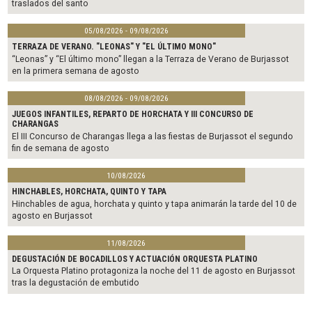
traslados del santo
05/08/2026 - 09/08/2026
TERRAZA DE VERANO. "LEONAS" Y "EL ÚLTIMO MONO"
“Leonas” y “El último mono” llegan a la Terraza de Verano de Burjassot
en la primera semana de agosto
08/08/2026 - 09/08/2026
JUEGOS INFANTILES, REPARTO DE HORCHATA Y III CONCURSO DE
CHARANGAS
El III Concurso de Charangas llega a las fiestas de Burjassot el segundo
fin de semana de agosto
10/08/2026
HINCHABLES, HORCHATA, QUINTO Y TAPA
Hinchables de agua, horchata y quinto y tapa animarán la tarde del 10 de
agosto en Burjassot
11/08/2026
DEGUSTACIÓN DE BOCADILLOS Y ACTUACIÓN ORQUESTA PLATINO
La Orquesta Platino protagoniza la noche del 11 de agosto en Burjassot
tras la degustación de embutido