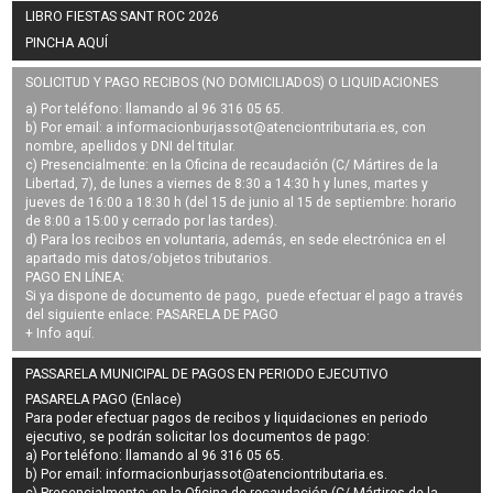
LIBRO FIESTAS SANT ROC 2026
PINCHA AQUÍ
SOLICITUD Y PAGO RECIBOS (NO DOMICILIADOS) O LIQUIDACIONES
a) Por teléfono: llamando al 96 316 05 65.
b) Por email: a
informacionburjassot@atenciontributaria.es
, con
nombre, apellidos y DNI del titular.
c) Presencialmente: en la Oficina de recaudación (C/ Mártires de la
Libertad, 7), de lunes a viernes de 8:30 a 14:30 h y lunes, martes y
jueves de 16:00 a 18:30 h (del 15 de junio al 15 de septiembre: horario
de 8:00 a 15:00 y cerrado por las tardes).
d) Para los recibos en voluntaria, además, en sede electrónica en el
apartado mis datos/objetos tributarios.
PAGO EN LÍNEA:
Si ya dispone de documento de pago, puede efectuar el pago a través
del siguiente enlace:
PASARELA DE PAGO
+ Info
aquí
.
PASSARELA MUNICIPAL DE PAGOS EN PERIODO EJECUTIVO
PASARELA PAGO (Enlace)
Para poder efectuar pagos de
recibos y liquidaciones en periodo
ejecutivo
, se podrán
solicitar los documentos de pago
:
a) Por teléfono: llamando al 96 316 05 65.
b) Por email:
informacionburjassot@atenciontributaria.es
.