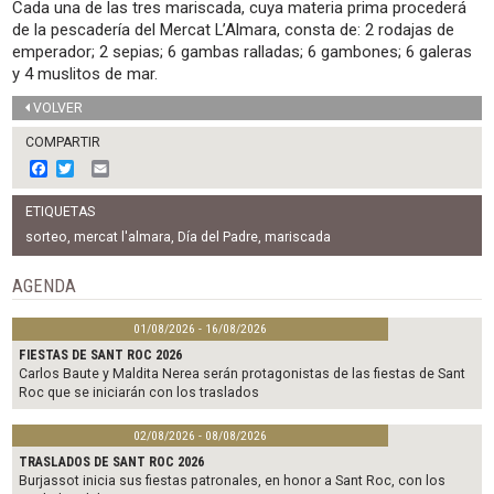
Cada una de las tres mariscada, cuya materia prima procederá
de la pescadería del Mercat L’Almara, consta de: 2 rodajas de
emperador; 2 sepias; 6 gambas ralladas; 6 gambones; 6 galeras
y 4 muslitos de mar.
VOLVER
COMPARTIR
F
T
E
a
w
m
c
i
a
ETIQUETAS
e
t
i
b
t
l
sorteo
,
mercat l'almara
,
Día del Padre
,
mariscada
o
e
o
r
AGENDA
k
01/08/2026 - 16/08/2026
FIESTAS DE SANT ROC 2026
Carlos Baute y Maldita Nerea serán protagonistas de las fiestas de Sant
Roc que se iniciarán con los traslados
02/08/2026 - 08/08/2026
TRASLADOS DE SANT ROC 2026
Burjassot inicia sus fiestas patronales, en honor a Sant Roc, con los