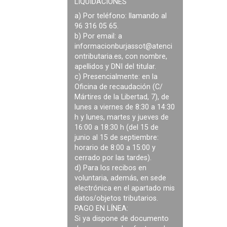
LIQUIDACIONES
a) Por teléfono: llamando al
96 316 05 65.
b) Por email: a
informacionburjassot@atenci
ontributaria.es
, con nombre,
apellidos y DNI del titular.
c) Presencialmente: en la
Oficina de recaudación (C/
Mártires de la Libertad, 7), de
lunes a viernes de 8:30 a 14:30
h y lunes, martes y jueves de
16:00 a 18:30 h (del 15 de
junio al 15 de septiembre:
horario de 8:00 a 15:00 y
cerrado por las tardes).
d) Para los recibos en
voluntaria, además, en sede
electrónica en el apartado mis
datos/objetos tributarios.
PAGO EN LÍNEA:
Si ya dispone de documento