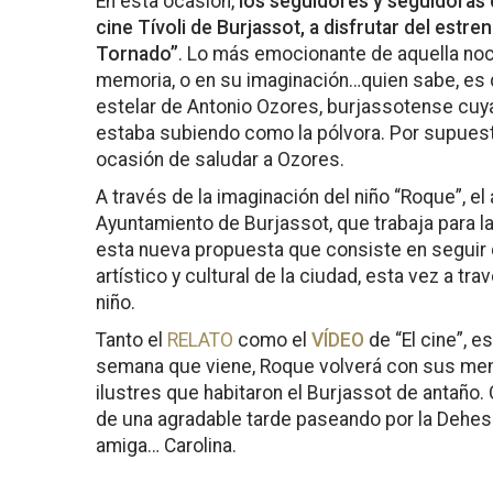
En esta ocasión,
los seguidores y seguidoras d
cine Tívoli de Burjassot, a disfrutar del estren
Tornado”
. Lo más emocionante de aquella no
memoria, o en su imaginación…quien sabe, es q
estelar de Antonio Ozores, burjassotense cuya
estaba subiendo como la pólvora. Por supuesto,
ocasión de saludar a Ozores.
A través de la imaginación del niño “Roque”, el
Ayuntamiento de Burjassot, que trabaja para la
esta nueva propuesta que consiste en seguir d
artístico y cultural de la ciudad, esta vez a tr
niño.
Tanto el
RELATO
como el
VÍDEO
de “El cine”, e
semana que viene, Roque volverá con sus me
ilustres que habitaron el Burjassot de antaño.
de una agradable tarde paseando por la Dehesa
amiga… Carolina.