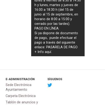
lunes a viernes de 8:30 a 14:30
h y lunes, martes y jueves de
16:00 a 18:30 h (del 15 de
junio al 15 de septiembre, en
horario de 8:00 a 15:00 y
cerrado por las tardes).
PAGO EN LÍNEA:
Si ya dispone de documento
de pago, puede efectuar el
pago a través del siguiente
enlace:
PASARELA DE PAGO
+ Info
aquí
.
E-ADMINISTRACIÓN
SÍGUENOS
Sede Electrónica
Ayuntamiento
Carpeta Electrónica
Tablón de anuncios y