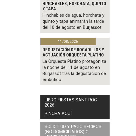
HINCHABLES, HORCHATA, QUINTO
Y TAPA
Hinchables de agua, horchata y
quinto y tapa animarán la tarde
del 10 de agosto en Burjassot
11/08/2026
DEGUSTACIÓN DE BOCADILLOS Y
ACTUACIÓN ORQUESTA PLATINO
La Orquesta Platino protagoniza
la noche del 11 de agosto en
Burjassot tras la degustación de
embutido
LIBRO FIESTAS SANT ROC
2026
PINCHA AQUÍ
SOLICITUD Y PAGO RECIBOS
(NO DOMICILIADOS) O