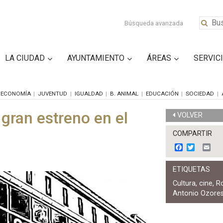
Búsqueda avanzada
LA CIUDAD
AYUNTAMIENTO
ÁREAS
SERVIC
ECONOMÍA
JUVENTUD
IGUALDAD
B. ANIMAL
EDUCACIÓN
SOCIEDAD
 gran estreno en el
VOLVER
COMPARTIR
F
T
E
a
w
m
c
i
a
ETIQUETAS
e
t
i
b
t
l
Cultura
,
cine
,
R
o
e
Antonio Ozore
o
r
k