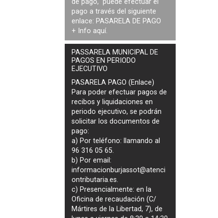
de pago, puede efectuar el
pago a través del siguiente
enlace:
PASARELA DE PAGO
+ Info
aquí
.
PASSARELA MUNICIPAL DE
PAGOS EN PERIODO
EJECUTIVO
PASARELA PAGO (Enlace)
Para poder efectuar pagos de
recibos y liquidaciones en
periodo ejecutivo
, se podrán
solicitar los documentos de
pago
:
a) Por teléfono: llamando al
96 316 05 65.
b) Por email:
informacionburjassot@atenci
ontributaria.es
.
c) Presencialmente: en la
Oficina de recaudación (C/
Mártires de la Libertad, 7), de