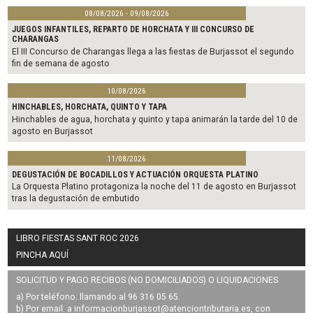
08/08/2026 - 09/08/2026
JUEGOS INFANTILES, REPARTO DE HORCHATA Y III CONCURSO DE
CHARANGAS
El III Concurso de Charangas llega a las fiestas de Burjassot el segundo
fin de semana de agosto
10/08/2026
HINCHABLES, HORCHATA, QUINTO Y TAPA
Hinchables de agua, horchata y quinto y tapa animarán la tarde del 10 de
agosto en Burjassot
11/08/2026
DEGUSTACIÓN DE BOCADILLOS Y ACTUACIÓN ORQUESTA PLATINO
La Orquesta Platino protagoniza la noche del 11 de agosto en Burjassot
tras la degustación de embutido
LIBRO FIESTAS SANT ROC 2026
PINCHA AQUÍ
SOLICITUD Y PAGO RECIBOS (NO DOMICILIADOS) O LIQUIDACIONES
a) Por teléfono: llamando al 96 316 05 65.
b) Por email: a
informacionburjassot@atenciontributaria.es
, con