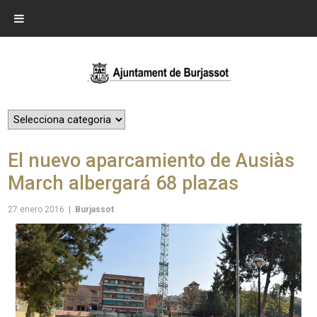
El nuevo aparcamiento de Ausiàs
March albergará 68 plazas
27 enero 2016
|
Burjassot