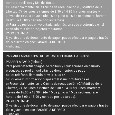
nombre, apellidos y DNI del titular.
c) Presencialmente: en la Oficina de recaudación (C/ Mártires de la
Libertad, 7), de lunes a viernes de 8:30 a 14:30 h y lunes, martes y
jueves de 16:00 a 18:30 h (del 15 de junio al 15 de septiembre: horario
de 8:00 a 15:00 y cerrado por las tardes).
d) Para los recibos en voluntaria, además, en sede electrónica en el
apartado mis datos/objetos tributarios.
PAGO EN LÍNEA:
Si ya dispone de documento de pago, puede efectuar el pago a través
del siguiente enlace:
PASARELA DE PAGO
+ Info
aquí
.
PASSARELA MUNICIPAL DE PAGOS EN PERIODO EJECUTIVO
PASARELA PAGO (Enlace)
Para poder efectuar pagos de
recibos y liquidaciones en periodo
ejecutivo
, se podrán
solicitar los documentos de pago
:
a) Por teléfono: llamando al 96 316 05 65.
b) Por email:
informacionburjassot@atenciontributaria.es
.
c) Presencialmente: en la Oficina de recaudación (C/ Mártires de la
Libertad, 7), de lunes a viernes de 8:30 a 14:30 h y lunes, martes y
jueves de 16:00 a 18:30 h (del 15 de junio al 15 de septiembre, en
horario de 8:00 a 15:00 y cerrado por las tardes).
PAGO EN LÍNEA:
Si ya dispone de documento de pago, puede efectuar el pago a través
del siguiente enlace:
PASARELA DE PAGO
+ Info
aquí
.