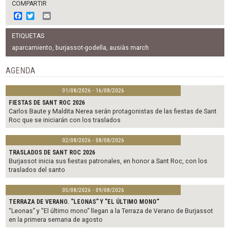
COMPARTIR
F
T
E
a
w
m
c
i
a
ETIQUETAS
e
t
i
b
t
l
aparcamiento
,
burjassot-godella
,
ausiàs march
o
e
o
r
AGENDA
k
01/08/2026 - 16/08/2026
FIESTAS DE SANT ROC 2026
Carlos Baute y Maldita Nerea serán protagonistas de las fiestas de Sant
Roc que se iniciarán con los traslados
02/08/2026 - 08/08/2026
TRASLADOS DE SANT ROC 2026
Burjassot inicia sus fiestas patronales, en honor a Sant Roc, con los
traslados del santo
05/08/2026 - 09/08/2026
TERRAZA DE VERANO. "LEONAS" Y "EL ÚLTIMO MONO"
“Leonas” y “El último mono” llegan a la Terraza de Verano de Burjassot
en la primera semana de agosto