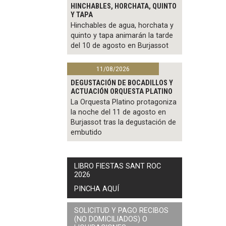
HINCHABLES, HORCHATA, QUINTO
Y TAPA
Hinchables de agua, horchata y
quinto y tapa animarán la tarde
del 10 de agosto en Burjassot
11/08/2026
DEGUSTACIÓN DE BOCADILLOS Y
ACTUACIÓN ORQUESTA PLATINO
La Orquesta Platino protagoniza
la noche del 11 de agosto en
Burjassot tras la degustación de
embutido
LIBRO FIESTAS SANT ROC
2026
PINCHA AQUÍ
SOLICITUD Y PAGO RECIBOS
(NO DOMICILIADOS) O