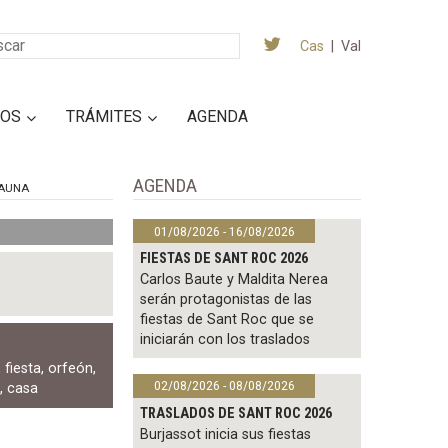
Cas
|
Val
IOS
TRÁMITES
AGENDA
AGENDA
AUNA
01/08/2026 - 16/08/2026
FIESTAS DE SANT ROC 2026
Carlos Baute y Maldita Nerea
serán protagonistas de las
fiestas de Sant Roc que se
iniciarán con los traslados
,
fiesta
,
orfeón
,
02/08/2026 - 08/08/2026
o
,
casa
TRASLADOS DE SANT ROC 2026
Burjassot inicia sus fiestas