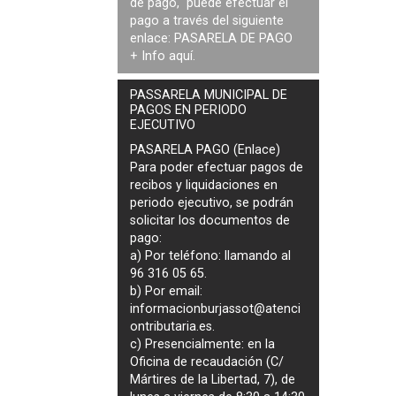
de pago, puede efectuar el
pago a través del siguiente
enlace:
PASARELA DE PAGO
+ Info
aquí
.
PASSARELA MUNICIPAL DE
PAGOS EN PERIODO
EJECUTIVO
PASARELA PAGO (Enlace)
Para poder efectuar pagos de
recibos y liquidaciones en
periodo ejecutivo
, se podrán
solicitar los documentos de
pago
:
a) Por teléfono: llamando al
96 316 05 65.
b) Por email:
informacionburjassot@atenci
ontributaria.es
.
c) Presencialmente: en la
Oficina de recaudación (C/
Mártires de la Libertad, 7), de