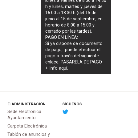
lunes a viernes de 8:30 a 14:30
h y lunes, martes y jueves de
16:00 a 18:30 h (del 15 de
junio al 15 de septiembre, en
horario de 8:00 a 15:00 y
cerrado por las tardes).
PAGO EN LÍNEA:
Si ya dispone de documento
de pago, puede efectuar el
pago a través del siguiente
enlace:
PASARELA DE PAGO
+ Info
aquí
.
E-ADMINISTRACIÓN
SÍGUENOS
Sede Electrónica
Ayuntamiento
Carpeta Electrónica
Tablón de anuncios y