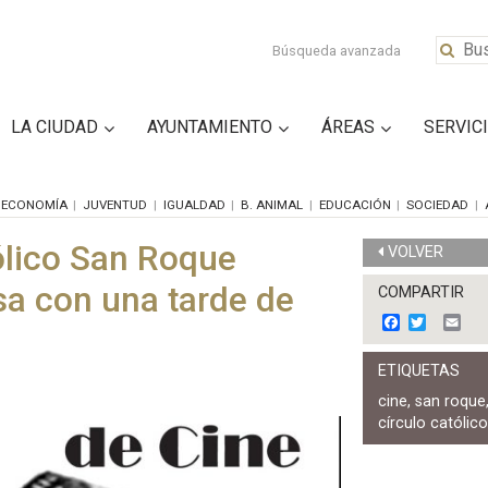
Búsqueda avanzada
LA CIUDAD
AYUNTAMIENTO
ÁREAS
SERVIC
ECONOMÍA
JUVENTUD
IGUALDAD
B. ANIMAL
EDUCACIÓN
SOCIEDAD
tólico San Roque
VOLVER
asa con una tarde de
COMPARTIR
F
T
E
a
w
m
c
i
a
ETIQUETAS
e
t
i
b
t
l
cine
,
san roque
o
e
círculo católic
o
r
k