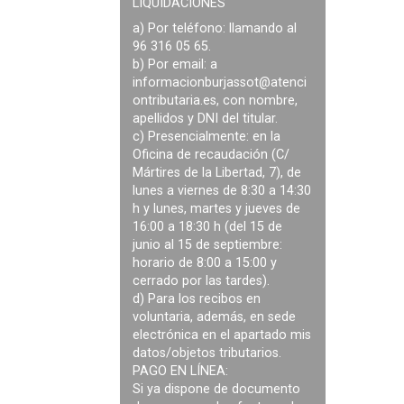
LIQUIDACIONES
a) Por teléfono: llamando al
96 316 05 65.
b) Por email: a
informacionburjassot@atenci
ontributaria.es
, con nombre,
apellidos y DNI del titular.
c) Presencialmente: en la
Oficina de recaudación (C/
Mártires de la Libertad, 7), de
lunes a viernes de 8:30 a 14:30
h y lunes, martes y jueves de
16:00 a 18:30 h (del 15 de
junio al 15 de septiembre:
horario de 8:00 a 15:00 y
cerrado por las tardes).
d) Para los recibos en
voluntaria, además, en sede
electrónica en el apartado mis
datos/objetos tributarios.
PAGO EN LÍNEA:
Si ya dispone de documento