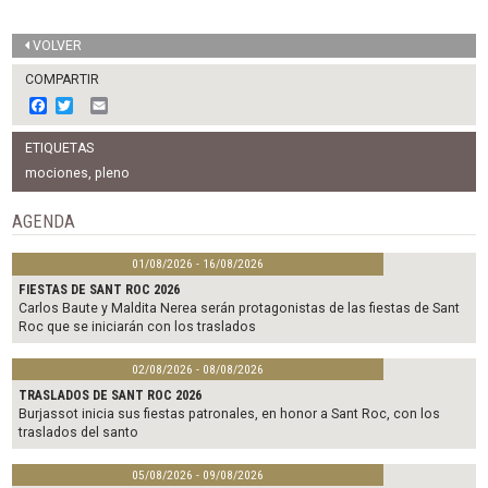
VOLVER
COMPARTIR
F
T
E
a
w
m
c
i
a
ETIQUETAS
e
t
i
b
t
l
mociones
,
pleno
o
e
o
r
AGENDA
k
01/08/2026 - 16/08/2026
FIESTAS DE SANT ROC 2026
Carlos Baute y Maldita Nerea serán protagonistas de las fiestas de Sant
Roc que se iniciarán con los traslados
02/08/2026 - 08/08/2026
TRASLADOS DE SANT ROC 2026
Burjassot inicia sus fiestas patronales, en honor a Sant Roc, con los
traslados del santo
05/08/2026 - 09/08/2026