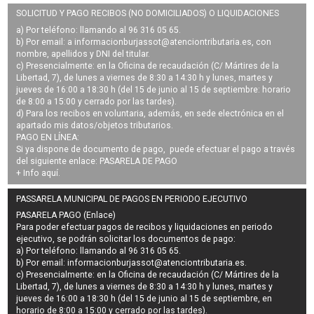
SOLICITUD Y PAGO RECIBOS (NO DOMICILIADOS) O LIQUIDACIONES
a) Por teléfono: llamando al 96 316 05 65.
b) Por email: a
informacionburjassot@atenciontributaria.es
, con
nombre, apellidos y DNI del titular.
c) Presencialmente: en la Oficina de recaudación (C/ Mártires de la
Libertad, 7), de lunes a viernes de 8:30 a 14:30 h y lunes, martes y
jueves de 16:00 a 18:30 h (del 15 de junio al 15 de septiembre: horario
de 8:00 a 15:00 y cerrado por las tardes).
d) Para los recibos en voluntaria, además, en sede electrónica en el
apartado mis datos/objetos tributarios.
PAGO EN LÍNEA:
Si ya dispone de documento de pago, puede efectuar el pago a través
del siguiente enlace:
PASARELA DE PAGO
+ Info
aquí
.
PASSARELA MUNICIPAL DE PAGOS EN PERIODO EJECUTIVO
PASARELA PAGO (Enlace)
Para poder efectuar pagos de
recibos y liquidaciones en periodo
ejecutivo
, se podrán
solicitar los documentos de pago
:
a) Por teléfono: llamando al 96 316 05 65.
b) Por email:
informacionburjassot@atenciontributaria.es
.
c) Presencialmente: en la Oficina de recaudación (C/ Mártires de la
Libertad, 7), de lunes a viernes de 8:30 a 14:30 h y lunes, martes y
jueves de 16:00 a 18:30 h (del 15 de junio al 15 de septiembre, en
horario de 8:00 a 15:00 y cerrado por las tardes).