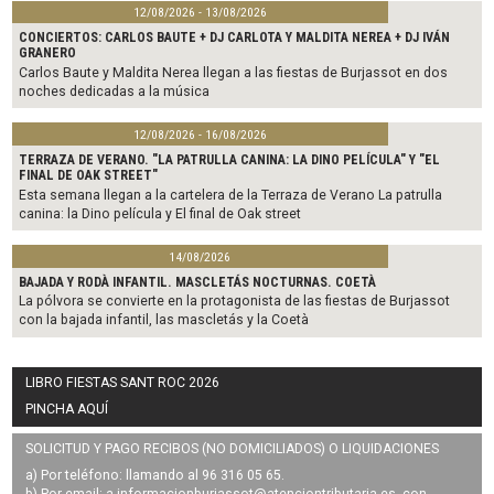
12/08/2026 - 13/08/2026
CONCIERTOS: CARLOS BAUTE + DJ CARLOTA Y MALDITA NEREA + DJ IVÁN
GRANERO
Carlos Baute y Maldita Nerea llegan a las fiestas de Burjassot en dos
noches dedicadas a la música
12/08/2026 - 16/08/2026
TERRAZA DE VERANO. "LA PATRULLA CANINA: LA DINO PELÍCULA" Y "EL
FINAL DE OAK STREET"
Esta semana llegan a la cartelera de la Terraza de Verano La patrulla
canina: la Dino película y El final de Oak street
14/08/2026
BAJADA Y RODÀ INFANTIL. MASCLETÁS NOCTURNAS. COETÀ
La pólvora se convierte en la protagonista de las fiestas de Burjassot
con la bajada infantil, las mascletás y la Coetà
LIBRO FIESTAS SANT ROC 2026
PINCHA AQUÍ
SOLICITUD Y PAGO RECIBOS (NO DOMICILIADOS) O LIQUIDACIONES
a) Por teléfono: llamando al 96 316 05 65.
b) Por email: a
informacionburjassot@atenciontributaria.es
, con