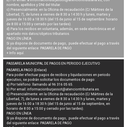
nombre, apellidos y DNI del titular.
c) Presencialmente: en la Oficina de recaudación (C/ Mártires de la
Libertad, 7), de lunes a viernes de 8:30 a 14:30 h y lunes, martes y
jueves de 16:00 a 18:30 h (del 15 de junio al 15 de septiembre: horario
de 8:00 a 15:00 y cerrado por las tardes).
d) Para los recibos en voluntaria, además, en sede electrónica en el
apartado mis datos/objetos tributarios.
PAGO EN LÍNEA:
Si ya dispone de documento de pago, puede efectuar el pago a través
del siguiente enlace:
PASARELA DE PAGO
+ Info
aquí
.
PASSARELA MUNICIPAL DE PAGOS EN PERIODO EJECUTIVO
PASARELA PAGO (Enlace)
Para poder efectuar pagos de
recibos y liquidaciones en periodo
ejecutivo
, se podrán
solicitar los documentos de pago
:
a) Por teléfono: llamando al 96 316 05 65.
b) Por email:
informacionburjassot@atenciontributaria.es
.
c) Presencialmente: en la Oficina de recaudación (C/ Mártires de la
Libertad, 7), de lunes a viernes de 8:30 a 14:30 h y lunes, martes y
jueves de 16:00 a 18:30 h (del 15 de junio al 15 de septiembre, en
horario de 8:00 a 15:00 y cerrado por las tardes).
PAGO EN LÍNEA:
Si ya dispone de documento de pago, puede efectuar el pago a través
del siguiente enlace:
PASARELA DE PAGO