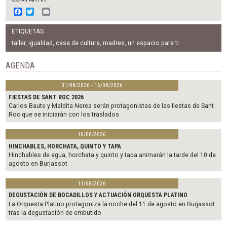
F
T
E
a
w
m
c
i
a
ETIQUETAS
e
t
i
b
t
l
taller
,
igualdad
,
casa de cultura
,
madres
,
un espacio para ti
o
e
o
r
AGENDA
k
01/08/2026 - 16/08/2026
FIESTAS DE SANT ROC 2026
Carlos Baute y Maldita Nerea serán protagonistas de las fiestas de Sant
Roc que se iniciarán con los traslados
10/08/2026
HINCHABLES, HORCHATA, QUINTO Y TAPA
Hinchables de agua, horchata y quinto y tapa animarán la tarde del 10 de
agosto en Burjassot
11/08/2026
DEGUSTACIÓN DE BOCADILLOS Y ACTUACIÓN ORQUESTA PLATINO
La Orquesta Platino protagoniza la noche del 11 de agosto en Burjassot
tras la degustación de embutido