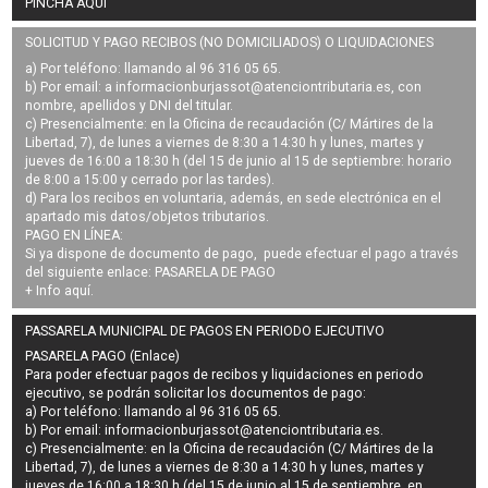
PINCHA AQUÍ
SOLICITUD Y PAGO RECIBOS (NO DOMICILIADOS) O LIQUIDACIONES
a) Por teléfono: llamando al 96 316 05 65.
b) Por email: a
informacionburjassot@atenciontributaria.es
, con
nombre, apellidos y DNI del titular.
c) Presencialmente: en la Oficina de recaudación (C/ Mártires de la
Libertad, 7), de lunes a viernes de 8:30 a 14:30 h y lunes, martes y
jueves de 16:00 a 18:30 h (del 15 de junio al 15 de septiembre: horario
de 8:00 a 15:00 y cerrado por las tardes).
d) Para los recibos en voluntaria, además, en sede electrónica en el
apartado mis datos/objetos tributarios.
PAGO EN LÍNEA:
Si ya dispone de documento de pago, puede efectuar el pago a través
del siguiente enlace:
PASARELA DE PAGO
+ Info
aquí
.
PASSARELA MUNICIPAL DE PAGOS EN PERIODO EJECUTIVO
PASARELA PAGO (Enlace)
Para poder efectuar pagos de
recibos y liquidaciones en periodo
ejecutivo
, se podrán
solicitar los documentos de pago
:
a) Por teléfono: llamando al 96 316 05 65.
b) Por email:
informacionburjassot@atenciontributaria.es
.
c) Presencialmente: en la Oficina de recaudación (C/ Mártires de la
Libertad, 7), de lunes a viernes de 8:30 a 14:30 h y lunes, martes y
jueves de 16:00 a 18:30 h (del 15 de junio al 15 de septiembre, en