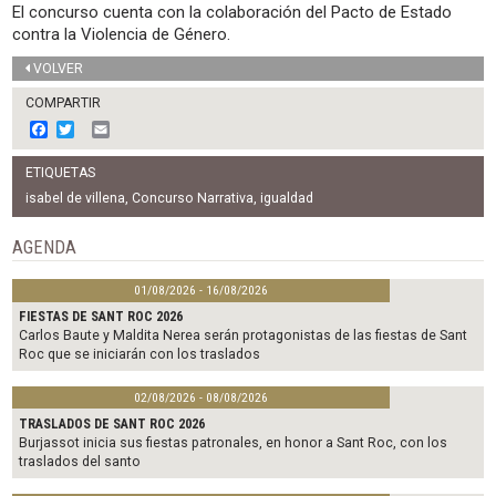
El concurso cuenta con la colaboración del Pacto de Estado
contra la Violencia de Género.
VOLVER
COMPARTIR
F
T
E
a
w
m
c
i
a
ETIQUETAS
e
t
i
b
t
l
isabel de villena
,
Concurso Narrativa
,
igualdad
o
e
o
r
AGENDA
k
01/08/2026 - 16/08/2026
FIESTAS DE SANT ROC 2026
Carlos Baute y Maldita Nerea serán protagonistas de las fiestas de Sant
Roc que se iniciarán con los traslados
02/08/2026 - 08/08/2026
TRASLADOS DE SANT ROC 2026
Burjassot inicia sus fiestas patronales, en honor a Sant Roc, con los
traslados del santo